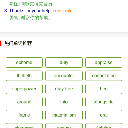
斯图尔特•克拉克警员
3. Thanks for your help,
constable
.
警官, 谢谢你的帮助。
热门单词推荐
epitome
duty
appraise
thirtieth
encounter
connotation
superpower
duty-free
bed
around
into
alongside
frame
materialism
oral