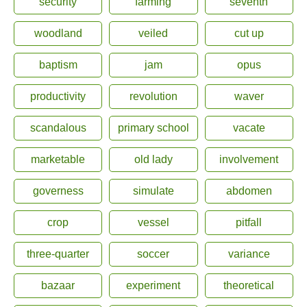
security
farming
seventh
woodland
veiled
cut up
baptism
jam
opus
productivity
revolution
waver
scandalous
primary school
vacate
marketable
old lady
involvement
governess
simulate
abdomen
crop
vessel
pitfall
three-quarter
soccer
variance
bazaar
experiment
theoretical