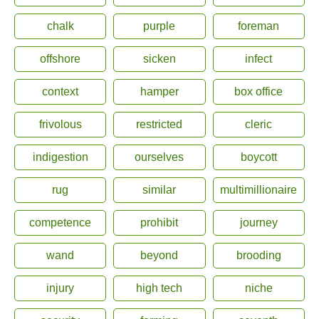
chalk
purple
foreman
offshore
sicken
infect
context
hamper
box office
frivolous
restricted
cleric
indigestion
ourselves
boycott
rug
similar
multimillionaire
competence
prohibit
journey
wand
beyond
brooding
injury
high tech
niche