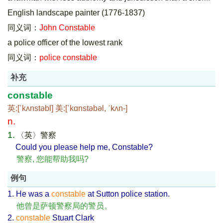
English landscape painter (1776-1837)
同义词：
John Constable
a police officer of the lowest rank
同义词：
police constable
补充
constable
英:[ˈkʌnstəbl] 美:[ˈkɑnstəbəl, ˈkʌn-]
n.
1.
〈英〉警察
Could you please help me, Constable?
警察, 您能帮助我吗?
例句
1. He was a
constable
at Sutton police station.
他曾是萨顿警察局的警员。
2.
constable
Stuart Clark