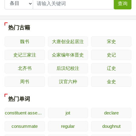
查询
热门古籍
魏书
大唐创业起居注
宋史
史记三家注
众家编年体晋史
史记
北齐书
后汉纪校注
辽史
周书
汉官六种
金史
热门单词
constituent assembly
jot
declare
consummate
regular
doughnut