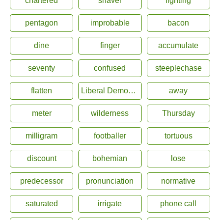
chartered
shaver
fighting
pentagon
improbable
bacon
dine
finger
accumulate
seventy
confused
steeplechase
flatten
Liberal Democrat
away
meter
wilderness
Thursday
milligram
footballer
tortuous
discount
bohemian
lose
predecessor
pronunciation
normative
saturated
irrigate
phone call