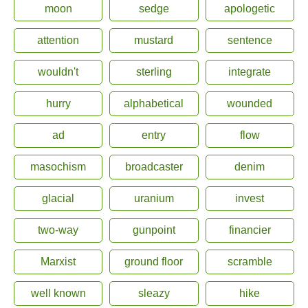
moon
sedge
apologetic
attention
mustard
sentence
wouldn't
sterling
integrate
hurry
alphabetical
wounded
ad
entry
flow
masochism
broadcaster
denim
glacial
uranium
invest
two-way
gunpoint
financier
Marxist
ground floor
scramble
well known
sleazy
hike