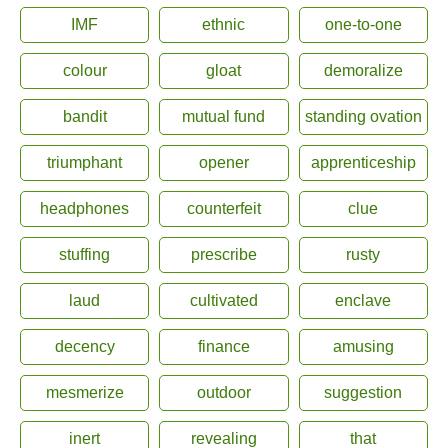
IMF
ethnic
one-to-one
colour
gloat
demoralize
bandit
mutual fund
standing ovation
triumphant
opener
apprenticeship
headphones
counterfeit
clue
stuffing
prescribe
rusty
laud
cultivated
enclave
decency
finance
amusing
mesmerize
outdoor
suggestion
inert
revealing
that