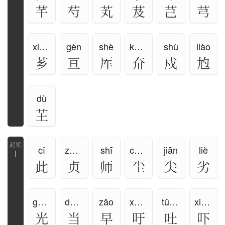
芊
芍
芄
芨
芑
芎
xiāng
gèn
shè
kuǎng
shù
liào
芗
亘
厍
夼
戍
尥
dù
芏
cǐ
zhēn
shī
chén
jiān
liè
丨
此
贞
师
尘
尖
劣
guāng
dāng、dàng
zǎo
xū、yù
tǔ、tù
xià、hè
光
当
早
吁
吐
吓