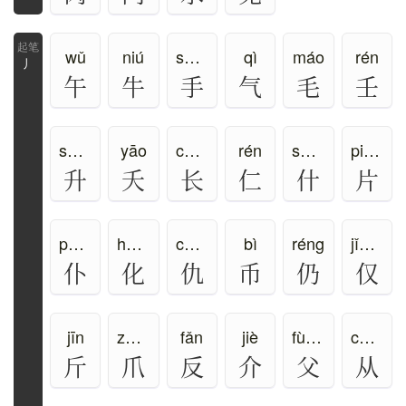
wǔ
niú
shǒu
qì
máo
rén
丿
午
牛
手
气
毛
壬
shēng
yāo
cháng、zhǎng
rén
shí、shén
piàn、piān
升
夭
长
仁
什
片
pū、pú
huà、huā
chóu、qiú
bì
réng
jǐn、jìn
仆
化
仇
币
仍
仅
jīn
zhǎo、zhuǎ
fǎn
jiè
fù、fǔ
cóng、zòng
斤
爪
反
介
父
从