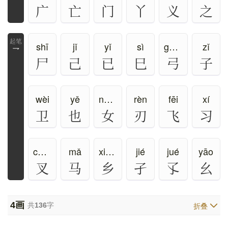
广
亡
门
丫
义
之
shī
jǐ
yǐ
sì
gōng
zǐ
乛
尸
己
已
巳
弓
子
wèi
yě
nǚ、rǔ
rèn
fēi
xí
卫
也
女
刃
飞
习
chā、chá、chǎ
mǎ
xiāng
jié
jué
yāo
叉
马
乡
孑
孓
幺
4
画
共
136
字
折叠