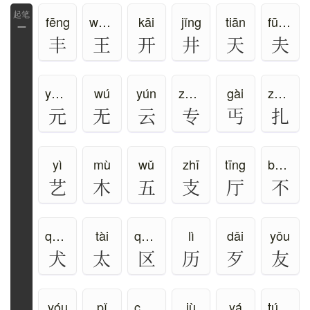
fēng
wáng、wàng
kāi
jǐng
tiān
fū、fú
一
丰
王
开
井
天
夫
yuán
wú
yún
zhuān
gài
zā、zhā、zhá
元
无
云
专
丐
扎
yì
mù
wǔ
zhī
tīng
bù、fǒu
艺
木
五
支
厅
不
quǎn
tài
qū、ōu
lì
dǎi
yǒu
犬
太
区
历
歹
友
yóu
pǐ
chē、jū
jù
yá
tún、zhūn