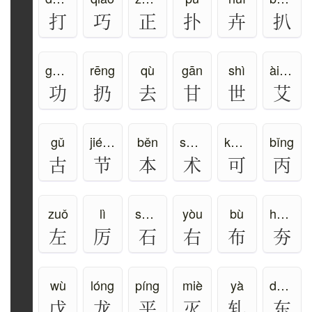
打
巧
正
扑
卉
扒
gōng
rēng
qù
gān
shì
ài、yì
功
扔
去
甘
世
艾
gǔ
jié、jiē
běn
shù、shú、zhú
kě、kè
bǐng
古
节
本
术
可
丙
zuǒ
lì
shí、dàn
yòu
bù
hāng、bèn
左
厉
石
右
布
夯
wù
lóng
píng
miè
yà
dōng
戊
龙
平
灭
轧
东