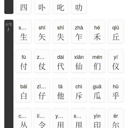
四
卟
叱
叻
shēng
shǐ
shī
zhà
hé
qiū
丿
生
矢
失
乍
禾
丘
fù
zhàng
dài
xiān
mén
yí
付
仗
代
仙
们
仪
bái
zī、zǐ、zǎi
tā
chì
guā
hū
白
仔
他
斥
瓜
乎
cóng
líng、lǐng、lìng
yòng
shuǎi
yìn
ěr
丛
令
用
甩
印
尔