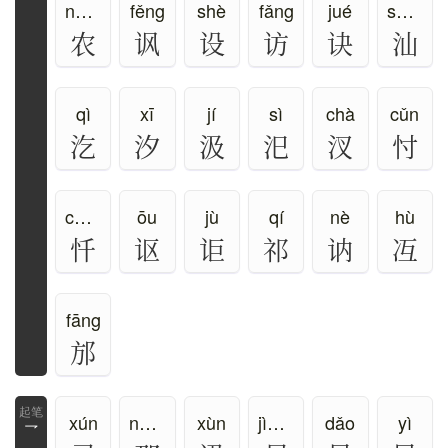
nóng
fěng
shè
fǎng
jué
shàn
农
讽
设
访
诀
汕
qì
xī
jí
sì
chà
cǔn
汔
汐
汲
汜
汊
忖
chàn
ōu
jù
qí
nè
hù
忏
讴
讵
祁
讷
冱
fāng
邡
xún
nà、nǎ、nèi、nā
xùn
jìn、jǐn
dǎo
yì
乛