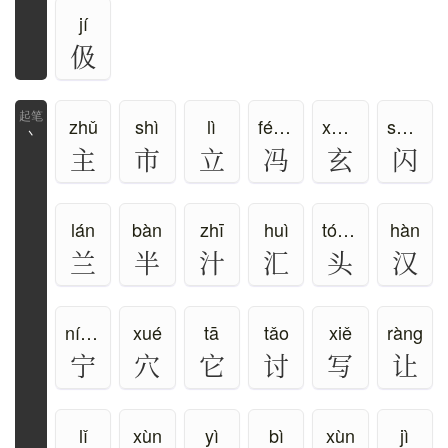
jí
伋
zhǔ
shì
lì
féng、píng
xuán
shǎn
丶
主
市
立
冯
玄
闪
lán
bàn
zhī
huì
tóu、tou
hàn
兰
半
汁
汇
头
汉
níng、nìng、zhù
xué
tā
tǎo
xiě
ràng
宁
穴
它
讨
写
让
lǐ
xùn
yì
bì
xùn
jì