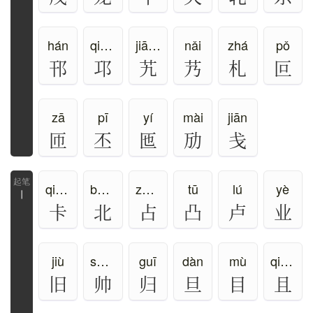
hán
qióng
jiāo、qiú
nǎi
zhá
pǒ
邗
邛
艽
艿
札
叵
zā
pī
yí
mài
jiān
匝
丕
匜
劢
戋
qiǎ、kǎ
běi、bèi
zhān、zhàn
tū
lú
yè
丨
卡
北
占
凸
卢
业
jiù
shuài
guī
dàn
mù
qiě、jū
旧
帅
归
旦
目
且