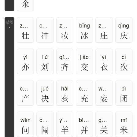
氽
zhuàng
chōng、chòng
zhuāng
bīng
zhuāng、péng
qìng
丶
壮
冲
妆
冰
庄
庆
yì
liú
qí、jì、zī、zhāi
jiāo
yī
cì
亦
刘
齐
交
衣
次
chǎn
jué
hài
chōng
wàng
bì
产
决
亥
充
妄
闭
wèn
chuǎng
yáng、xiáng
bìng、bīng
guān
mǐ
问
闯
羊
并
关
米