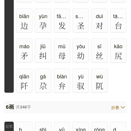
biān
yùn
fā、fà
shèng、kū
duì
tái、tāi
边
孕
发
圣
对
台
máo
jiū
mǔ
yòu
sī
kāo
矛
纠
母
幼
丝
尻
qiān
gǎ
biàn
yù
wù
阡
尕
弁
驭
阢
6
画
共
346
字
折叠
bāng
shì
yū
xíng
róng
dòng