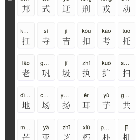
一
邦
式
迂
刑
戎
动
káng、gāng
sì
jí
kòu
kǎo
tuō
扛
寺
吉
扣
考
托
lǎo
gǒng
jī
zhí
kuò
sǎo、sào
老
巩
圾
执
扩
扫
dì、de
cháng、chǎng
yáng
ěr
yù
gòng、gōng
地
场
扬
耳
芋
共
máng
yà
zhī
xiǔ
pǔ、pò、pō、piáo
jī
芒
亚
芝
朽
朴
机