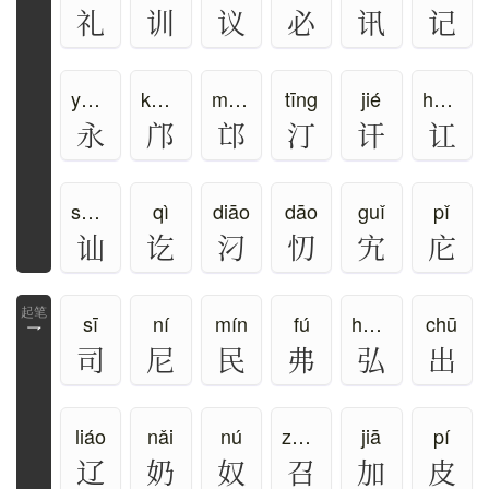
礼
训
议
必
讯
记
yǒng
kuàng
máng
tīng
jié
hòng
永
邝
邙
汀
讦
讧
shàn
qì
diāo
dāo
guǐ
pǐ
讪
讫
汈
忉
宄
庀
sī
ní
mín
fú
hóng
chū
乛
司
尼
民
弗
弘
出
liáo
nǎi
nú
zhào、shào
jiā
pí
辽
奶
奴
召
加
皮