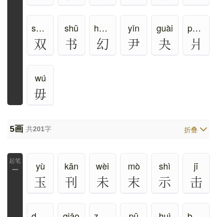
shuāng
shū
huàn
yǐn
guài
pán、qiáng、chuáng
双
书
幻
尹
夬
爿
wú
毋
5
画
共
201
字
折叠
yù
kān
wèi
mò
shì
jī
一
玉
刊
未
末
示
击
dǎ、dá
qiǎo
zhèng、zhēng
pū
huì
bā、pá