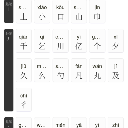
shàng、shǎng
xiǎo
kǒu
shān
jīn
丨
上
小
口
山
巾
qiān
qǐ
chuān
yì
gè、gě
xī
丿
千
乞
川
亿
个
夕
jiǔ
mó、ma、me、yāo
sháo
fán
wán
jí
久
么
勺
凡
丸
及
chì
彳
guǎng、ān、yǎn
wáng、wú
mén
yā
yì
zhī
丶