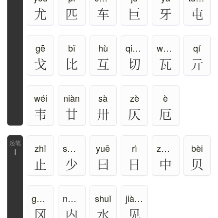
尤
匹
车
巨
牙
屯
gē
bǐ
hù
qiē、qiè
wǎ、wà
qí
戈
比
互
切
瓦
亓
wéi
niàn
sà
zè
è
韦
廿
卅
仄
厄
zhǐ
shǎo、shào
yuē
rì
zhōng、zhòng
bèi
丨
止
少
曰
日
中
贝
gāng
nèi、nà
shuǐ
jiàn、xiàn
冈
内
水
见