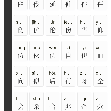
臼
伐
延
仲
件
任
shāng
jià、jiè、jie
lún
fèn、bīn
huá、huà、huā
yǎng、áng
伤
价
伦
份
华
仰
fǎng
huǒ
wěi
zì
yī
xiě、xuè
仿
伙
伪
自
伊
血
xiàng
sì、shì
hòu
háng、xíng
zhōu
quán
向
似
后
行
舟
全
huì、kuài
shā
hé、gě
zhào
qǐ
zhòng
会
杀
合
兆
企
众