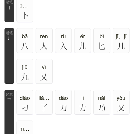
bǔ、bo
丨
卜
bā
rén
rù
ér
bǐ
jī、jǐ
丿
八
人
入
儿
匕
几
jiǔ
yì
九
乂
diāo
liǎo、le
dāo
lì
nǎi
yòu
乛
刁
了
刀
力
乃
又
miē、niè