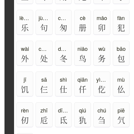
lè、yuè、yào、lào
jù、gōu
cōng
cè
mǎo
fàn
乐
句
匆
册
卯
犯
wài
chǔ、chù
dōng
niǎo
wù
bāo
外
处
冬
鸟
务
包
jī
sā
shì
qiān
yì、gē
mù
饥
仨
仕
仟
仡
仫
rèn
zhī
dī、dǐ
qiú
chú
piē
仞
卮
氐
犰
刍
氕