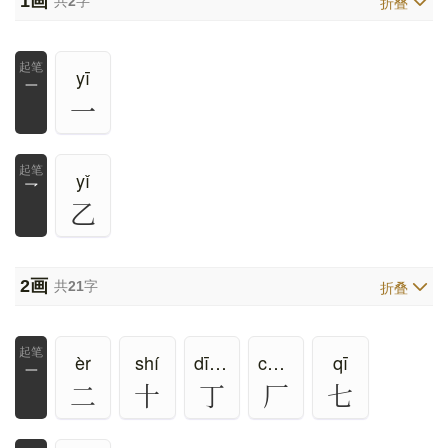
1
画
共
2
字
折叠
yī
一
一
yǐ
乛
乙
2
画
共
21
字
折叠
èr
shí
dīng、zhēng
chǎng、ān、yǎn、hǎn
qī
一
二
十
丁
厂
七