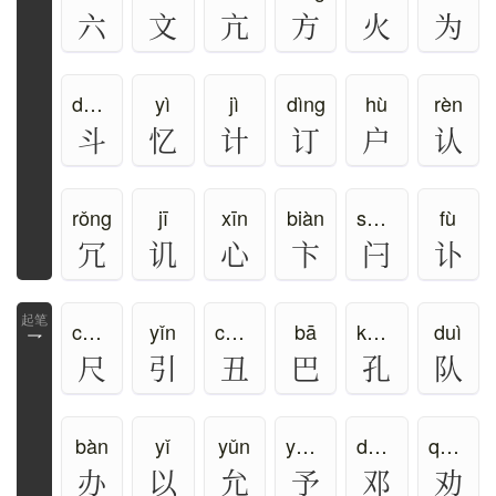
六
文
亢
方
火
为
dǒu、dòu
yì
jì
dìng
hù
rèn
斗
忆
计
订
户
认
rǒng
jī
xīn
biàn
shuān
fù
冗
讥
心
卞
闩
讣
chǐ、chě
yǐn
chǒu
bā
kǒng
duì
乛
尺
引
丑
巴
孔
队
bàn
yǐ
yǔn
yú、yǔ
dèng
quàn
办
以
允
予
邓
劝