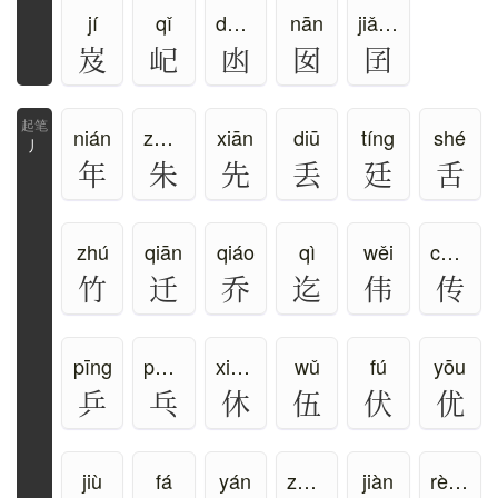
jí
qǐ
dàng
nān
jiǎn、nān
岌
屺
凼
囡
囝
nián
zhū、shú
xiān
diū
tíng
shé
丿
年
朱
先
丢
廷
舌
zhú
qiān
qiáo
qì
wěi
chuán、zhuàn
竹
迁
乔
迄
伟
传
pīng
pāng
xiū、xǔ
wǔ
fú
yōu
乒
乓
休
伍
伏
优
jiù
fá
yán
zhòng
jiàn
rèn、rén