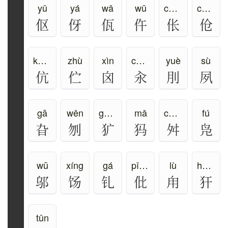
yǔ
yá
wǎ
wǔ
chāng
cāng、chen
伛
伢
佤
仵
伥
伧
kàng
zhù
xìn
cuān
yuè
sù
伉
伫
囟
汆
刖
夙
gā
wěn
guǎng
mǎ
chuǎn
fú
旮
刎
犷
犸
舛
凫
wū
xíng
gá
pǐ、pí
lù
hān、àn
邬
饧
钆
仳
甪
犴
tǔn