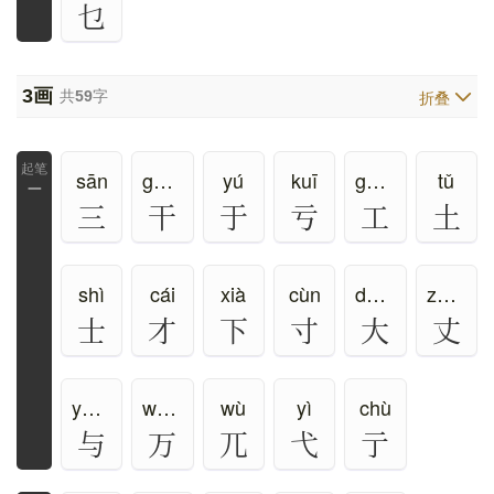
乜
3
画
共
59
字
折叠
sān
gān、gàn
yú
kuī
gōng
tǔ
一
三
干
于
亏
工
土
shì
cái
xià
cùn
dà、dài、tài
zhàng
士
才
下
寸
大
丈
yǔ、yù、yú
wàn、mò
wù
yì
chù
与
万
兀
弋
亍