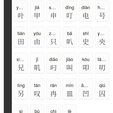
yè、xié
jiǎ
shēn
dīng
diàn
hào、háo
叶
甲
申
叮
电
号
tián
yóu
zhī、zhǐ
bā
shǐ
yāng
田
由
只
叭
史
央
xiōng
jī
diāo
jiào
kòu
tāo、dāo
兄
叽
叼
叫
叩
叨
lìng
tàn
rǎn
mǐn
āo、wā
qiú
另
叹
冉
皿
凹
囚
sì
bǔ
chì
lè