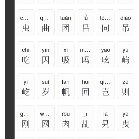
chóng、huǐ
qū、qǔ
tuán
lǚ
tóng、tòng
diào
虫
曲
团
吕
同
吊
chī
yīn
xī
má、mǎ、ma
yāo
yǔ
吃
因
吸
吗
吆
屿
yì
suì
fān
huí
qǐ、kǎi
zé
屹
岁
帆
回
岂
则
gāng
wǎng
ròu
jī
lá
yè
刚
网
肉
乩
旯
曳