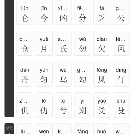
lún
jīn
xiōng
fēn、fèn
fá
gōng
仑
今
凶
分
乏
公
cāng
yuè
shì、zhī
wù
qiàn
fēng、fěng
仓
月
氏
勿
欠
风
dān
yún
wū
gōu、gòu
fèng
dīng
丹
匀
乌
勾
凤
仃
zhǎng
lè
xī
yì
yáo
shū
仉
仂
兮
刈
爻
殳
liù、lù
wén
kàng
fāng
huǒ
wéi、wèi
丶