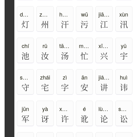
dēng
zhōu
hàn、hán
wū
jiāng
xùn
灯
州
汗
污
江
汛
chí
rǔ
tāng、shāng
máng
xīng、xìng
yǔ
池
汝
汤
忙
兴
宇
shǒu
zhái
zì
ān
jiǎng
huì
守
宅
字
安
讲
讳
jūn
yà
xǔ、hǔ
é
lùn、lún
sòng
军
讶
许
讹
论
讼