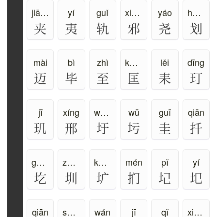
jiā、jiá、gā
yí
guǐ
xié、yé
yáo
huá、huà
夹
夷
轨
邪
尧
划
mài
bì
zhì
kuāng
lěi
dīng
迈
毕
至
匡
耒
玎
jī
xíng
wéi、xū
wū
guī
qiān
玑
邢
圩
圬
圭
扦
gē、yì
zhèn
kuàng
mén
pǐ
yí
圪
圳
圹
扪
圮
圯
qiān
sháo
wán
jī
qǐ
xiōng