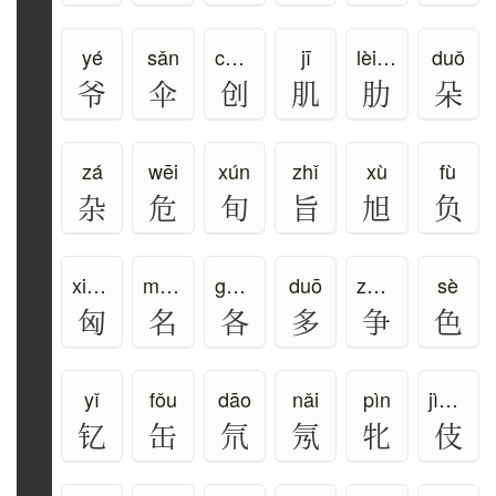
yé
sǎn
chuàng、chuāng
jī
lèi、lē
duǒ
爷
伞
创
肌
肋
朵
zá
wēi
xún
zhǐ
xù
fù
杂
危
旬
旨
旭
负
xiōng
míng
gè、gě
duō
zhēng
sè
匈
名
各
多
争
色
yǐ
fǒu
dāo
nǎi
pìn
jì、qí
钇
缶
氘
氖
牝
伎