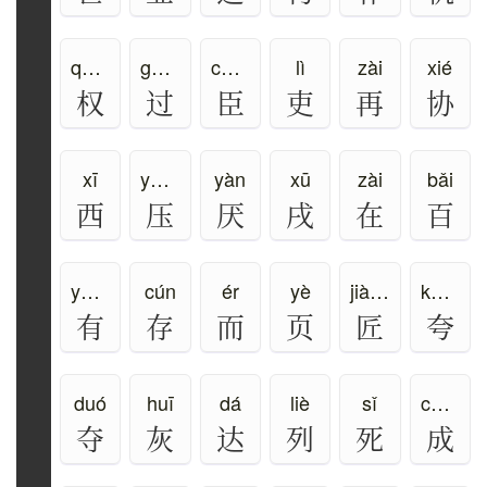
quán
guò、guo、guō
chén
lì
zài
xié
权
过
臣
吏
再
协
xī
yā、yà
yàn
xū
zài
bǎi
西
压
厌
戌
在
百
yǒu、yòu
cún
ér
yè
jiàng
kuā、kuà
有
存
而
页
匠
夸
duó
huī
dá
liè
sǐ
chéng
夺
灰
达
列
死
成