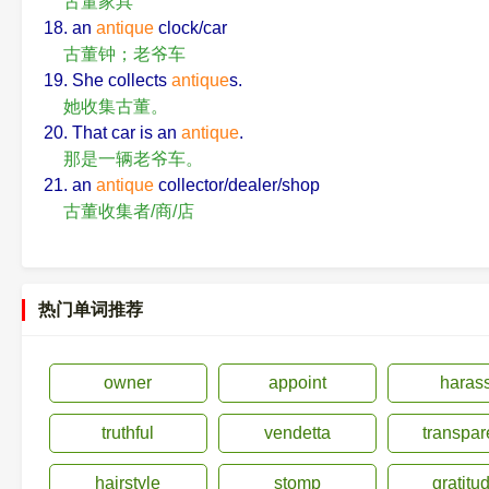
古董家具
18. an
antique
clock/car
古董钟；老爷车
19. She collects
antique
s.
她收集古董。
20. That car is an
antique
.
那是一辆老爷车。
21. an
antique
collector/dealer/shop
古董收集者/商/店
热门单词推荐
owner
appoint
haras
truthful
vendetta
transpar
hairstyle
stomp
gratitu