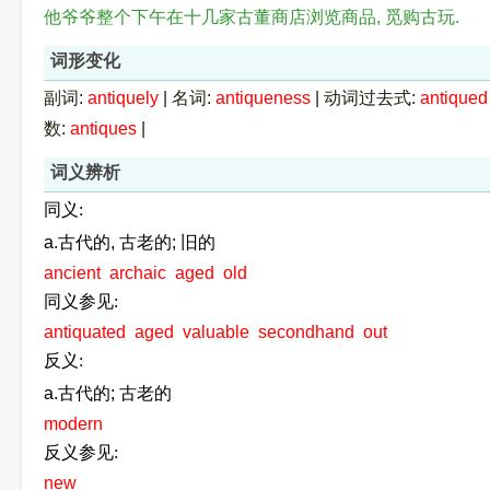
他爷爷整个下午在十几家古董商店浏览商品, 觅购古玩.
词形变化
副词:
antiquely
|
名词:
antiqueness
|
动词过去式:
antiqued
数:
antiques
|
词义辨析
同义:
a.古代的, 古老的; 旧的
ancient
archaic
aged
old
同义参见:
antiquated
aged
valuable
secondhand
out
反义:
a.古代的; 古老的
modern
反义参见:
new