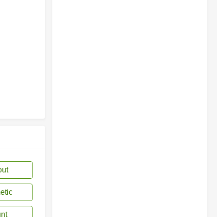
out
etic
unt