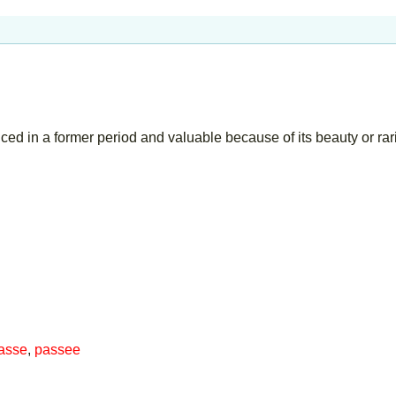
uced in a former period and valuable because of its beauty or rar
asse
,
passee