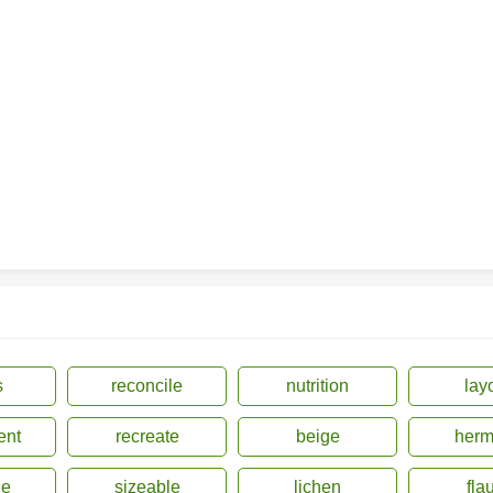
s
reconcile
nutrition
lay
ent
recreate
beige
herm
de
sizeable
lichen
fla