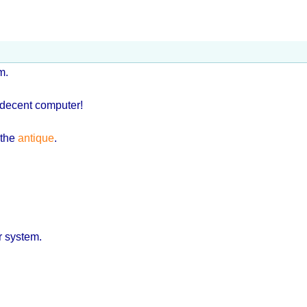
m.
 decent computer!
？
 the
antique
.
r system.