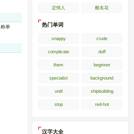
定情人
醒名花
热门单词
人称单
snappy
crude
complicate
duff
them
beginner
specialist
background
until
shipbuilding
stop
red-hot
汉字大全