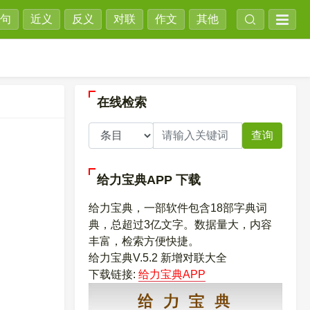
句
近义
反义
对联
作文
其他
在线检索
查询
给力宝典APP
下载
给力宝典，一部软件包含18部字典词
典，总超过3亿文字。数据量大，内容
丰富，检索方便快捷。
给力宝典V.5.2 新增对联大全
下载链接:
给力宝典APP