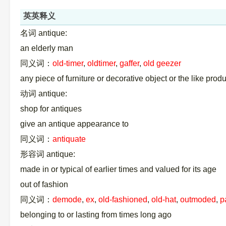
英英释义
名词 antique:
an elderly man
同义词：
old-timer
,
oldtimer
,
gaffer
,
old geezer
any piece of furniture or decorative object or the like prod
动词 antique:
shop for antiques
give an antique appearance to
同义词：
antiquate
形容词 antique:
made in or typical of earlier times and valued for its age
out of fashion
同义词：
demode
,
ex
,
old-fashioned
,
old-hat
,
outmoded
,
p
belonging to or lasting from times long ago