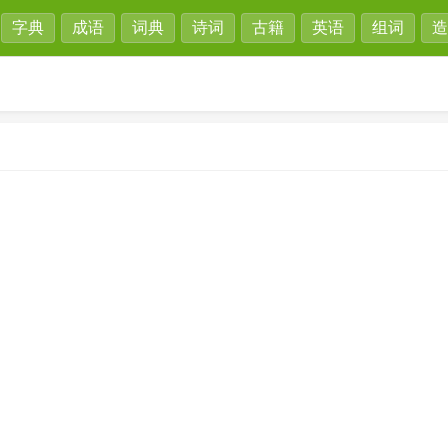
字典
成语
词典
诗词
古籍
英语
组词
造