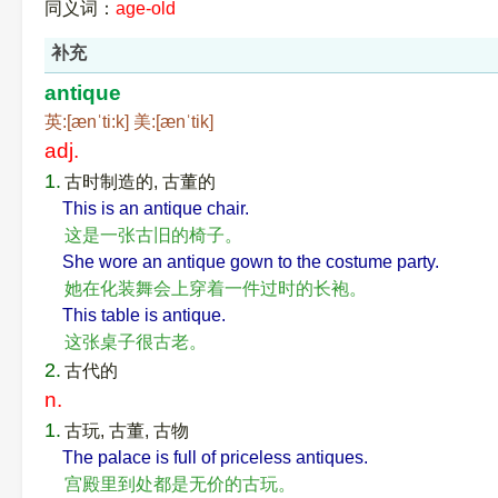
同义词：
age-old
补充
antique
英:[ænˈti:k] 美:[ænˈtik]
adj.
1.
古时制造的, 古董的
This is an antique chair.
这是一张古旧的椅子。
She wore an antique gown to the costume party.
她在化装舞会上穿着一件过时的长袍。
This table is antique.
这张桌子很古老。
2.
古代的
n.
1.
古玩, 古董, 古物
The palace is full of priceless antiques.
宫殿里到处都是无价的古玩。