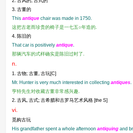
2. 古风的, 古式的
3. 古董的
This
antique
chair was made in 1750.
这把古老而珍贵的椅子是一七五○年造的.
4. 陈旧的
That car is positively
antique
.
那辆汽车的式样确实是陈旧过时了.
n.
1. 古物; 古董, 古玩[C]
Mr. Hunter is very much interested in collecting
antiques
.
亨特先生对收藏古董非常感兴趣.
2. 古风, 古式; 古希腊和古罗马艺术风格 [the S]
vi.
觅购古玩
His grandfather spent a whole afternoon
antiquing
and br