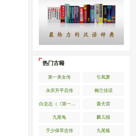
热门古籍
第一美女传
引凤萧
永庆升平后传
梅兰佳话
白圭志（《第一才女传》）
轰天雷
九尾龟
麟儿报
于少保萃忠传
九尾狐