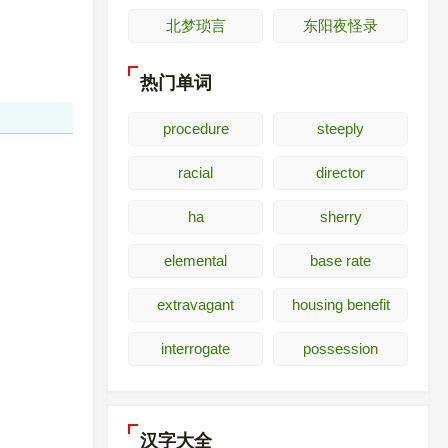
北梦琐言
东阳夜怪录
热门单词
procedure
steeply
racial
director
ha
sherry
elemental
base rate
extravagant
housing benefit
interrogate
possession
汉字大全