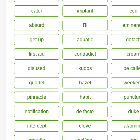
cater
implant
ecu
absurd
I'll
eminen
get-up
aquatic
detac
first aid
contradict
crea
disused
kudos
be call
quartet
hazel
weeke
pinnacle
habit
punctu
notification
de facto
duke
intercept
clove
alarmi