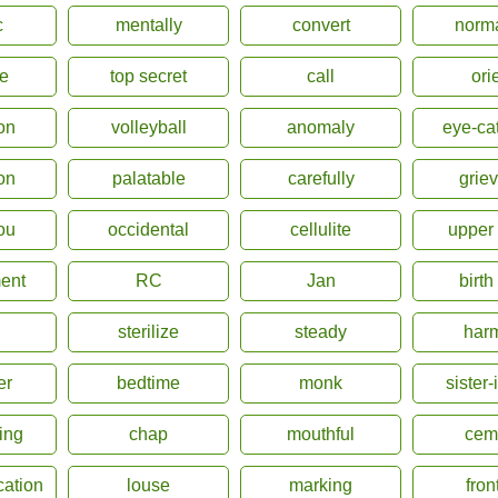
c
mentally
convert
norma
e
top secret
call
ori
ion
volleyball
anomaly
eye-ca
on
palatable
carefully
grie
ou
occidental
cellulite
upper 
ent
RC
Jan
birth
sterilize
steady
harm
er
bedtime
monk
sister-
ing
chap
mouthful
cem
cation
louse
marking
fron