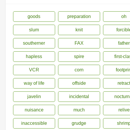
goods
preparation
oh
slum
knit
forcibl
southerner
FAX
father
hapless
spire
first-cl
VCR
corn
footpri
way of life
offside
retrac
javelin
incidental
nocturn
nuisance
much
relive
inaccessible
grudge
shrim