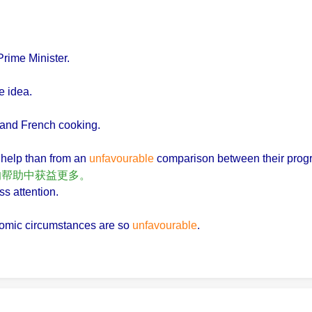
rime Minister.
e idea.
and French cooking.
s help than from an
unfavourable
comparison between their progr
的帮助中获益更多。
s attention.
onomic circumstances are so
unfavourable
.