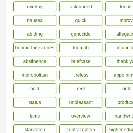
overlay
astounded
lunati
nausea
quick
improv
abiding
genocide
allegat
behind-the-scenes
triumph
injuncti
abstinence
briefcase
thank y
metropolitan
tireless
appointm
he'd
reel
onto
status
unpleasant
produc
fame
overview
handwrit
starvation
contraception
higher edu