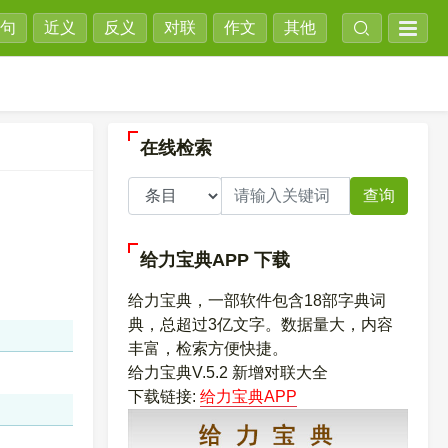
句
近义
反义
对联
作文
其他
在线检索
查询
给力宝典APP
下载
给力宝典，一部软件包含18部字典词
典，总超过3亿文字。数据量大，内容
丰富，检索方便快捷。
给力宝典V.5.2 新增对联大全
下载链接:
给力宝典APP