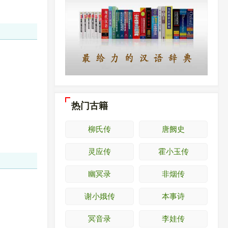
热门古籍
柳氏传
唐阙史
灵应传
霍小玉传
幽冥录
非烟传
谢小娥传
本事诗
冥音录
李娃传