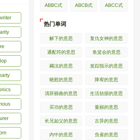
ABBC式
ABCB式
ABCC式
riter
热门单词
arity
解下的意思
复仇女神的意思
re
通配符的意思
鱼篮会的意思
lop
蠲汰的意思
发踪指示的意思
party
晓慰的意思
降宥的意思
onics
清辞丽曲的意思
生活拮据的意思
nous
买功的意思
曼丽的意思
urer
长兄如父的意思
古异的意思
nom
内中的意思
负雀的意思