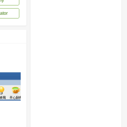
ify
ator