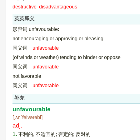
destructive
disadvantageous
英英释义
形容词 unfavourable:
not encouraging or approving or pleasing
同义词：
unfavorable
(of winds or weather) tending to hinder or oppose
同义词：
unfavorable
not favorable
同义词：
unfavorable
补充
unfavourable
[ˌʌnˈfeivərəbl]
adj.
1.
不利的, 不适宜的; 否定的; 反对的