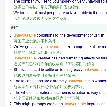
The company will lend you money on very unfavourable
这家公司会以非常刻薄的条件借钱给你。
We found that most people are unfavourable to the idea
我们发现大多数人反对这个意见。
例句
1.
unfavourable
conditions for the development of British 
英国工业发展的不利条件
2. We've got a fairly
unfavourable
exchange rate at the m
目前的汇率对我们相当不利。
3.
unfavourable
weather has had damaging effects on this 
恶劣天气已经对今年的收成造成了破坏性的影响。
4. She was forced to settle on terms grossly
unfavourable
她被迫同意接受对她极其不利的条件。
5. These conditions are extremely
unfavourable
to women 
这些条件对寻找长期伴侣的妇女极为不利。
6. The whole international economic situation is very
unfa
整个国际经济形势对南部国家非常不利。
7. This might perhaps create an
unfavourable
impression.