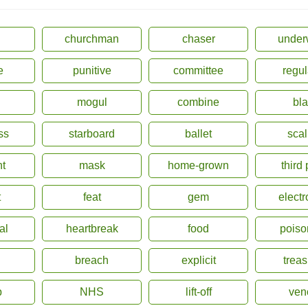
churchman
chaser
underw
e
punitive
committee
regul
mogul
combine
bla
ass
starboard
ballet
scal
nt
mask
home-grown
third 
t
feat
gem
electr
al
heartbreak
food
poiso
breach
explicit
treas
p
NHS
lift-off
ve