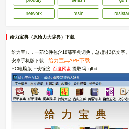
proudly
selfish
gun
network
resin
resista
给力宝典（原给力大辞典）下载
给力宝典，一部软件包含18部字典词典，总超过3亿文字
给力宝典APP下载
安卓手机版下载：
PC电脑版下载链接:
百度网盘
提取码: glbd