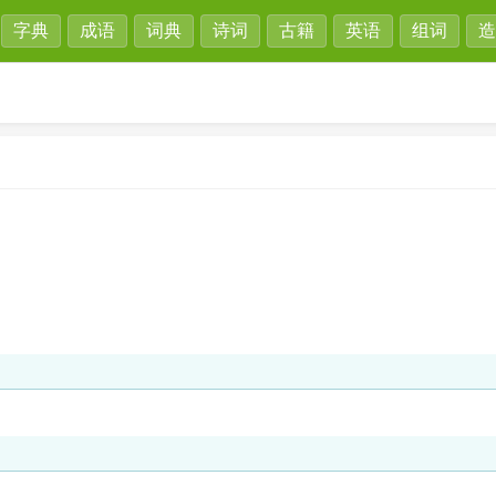
字典
成语
词典
诗词
古籍
英语
组词
造