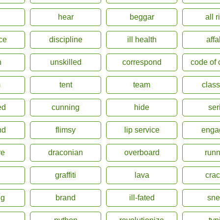
hear
beggar
all r
ce
discipline
ill health
affa
h
unskilled
correspond
code of 
m
tent
team
class
ed
cunning
hide
ser
nd
flimsy
lip service
enga
re
draconian
overboard
runn
graffiti
lava
crac
ng
brand
ill-fated
sne