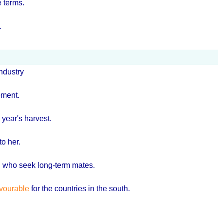
 terms.
.
industry
oment.
year's harvest.
to her.
who seek long-term mates.
vourable
for the countries in the south.