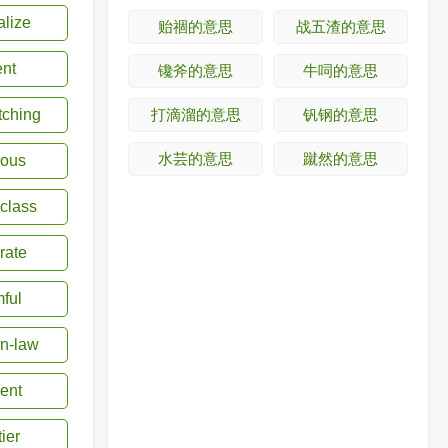
lize
贻祻的意思
战五渣的意思
ent
镵斧的意思
牛呞的意思
打滴溜的意思
钒钢的意思
tching
水芸的意思
蹴然的意思
vous
class
 rate
ful
in-law
ent
tier