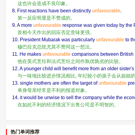
这也许会造成不良印象。
8. First reactions have been distinctly
unfavourable
.
第一反应明显是不赞成的。
9. A more
unfavourable
response was given today by the P
首相今天作出的回应否定意味更强。
10. President Mubarak was particularly
unfavourable
to th
穆巴拉克总统尤其不赞同这一想法。
11. He makes
unfavourable
comparisons between British 
他在英式烹饪和法式烹饪之间作孰优孰劣的比较。
12. A younger child will benefit more from an older sister'
与一味地比较进步情况相比, 年纪较小的孩子会从姐姐
13. single mothers are often the target of
unfavourable
pres
单身母亲经常是不利的报道对象。
14. it would be unwise to sell the company while the ec
在如此不利的经济情况下出售公司是不明智的。
热门单词推荐