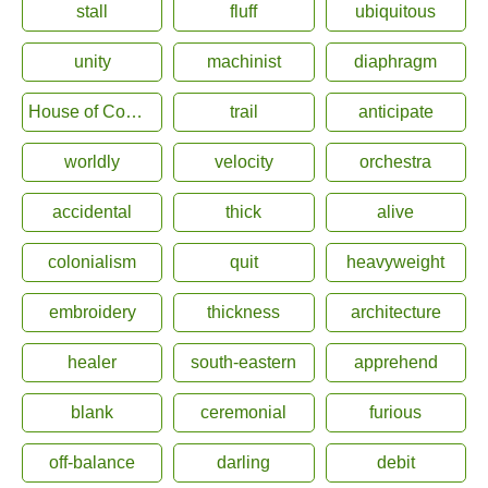
stall
fluff
ubiquitous
unity
machinist
diaphragm
House of Commons
trail
anticipate
worldly
velocity
orchestra
accidental
thick
alive
colonialism
quit
heavyweight
embroidery
thickness
architecture
healer
south-eastern
apprehend
blank
ceremonial
furious
off-balance
darling
debit