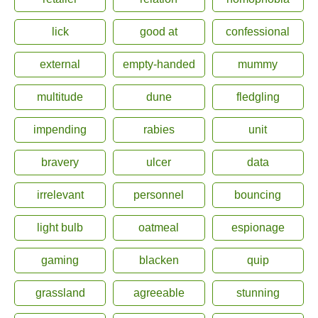
lick
good at
confessional
external
empty-handed
mummy
multitude
dune
fledgling
impending
rabies
unit
bravery
ulcer
data
irrelevant
personnel
bouncing
light bulb
oatmeal
espionage
gaming
blacken
quip
grassland
agreeable
stunning