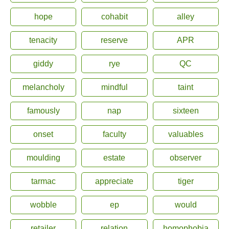
hope
cohabit
alley
tenacity
reserve
APR
giddy
rye
QC
melancholy
mindful
taint
famously
nap
sixteen
onset
faculty
valuables
moulding
estate
observer
tarmac
appreciate
tiger
wobble
ep
would
retailer
relation
homophobia