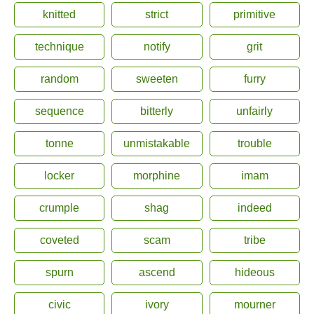
knitted
strict
primitive
technique
notify
grit
random
sweeten
furry
sequence
bitterly
unfairly
tonne
unmistakable
trouble
locker
morphine
imam
crumple
shag
indeed
coveted
scam
tribe
spurn
ascend
hideous
civic
ivory
mourner