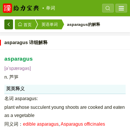
单词
asparagus的解释
英语单词
首页
asparagus 详细解释
asparagus
[ə'spærəgəs]
n. 芦笋
英英释义
名词 asparagus:
plant whose succulent young shoots are cooked and eaten
as a vegetable
同义词：
edible asparagus
,
Asparagus officinales