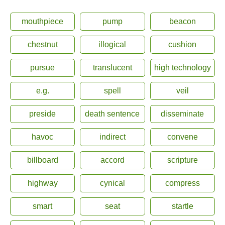
mouthpiece
pump
beacon
chestnut
illogical
cushion
pursue
translucent
high technology
e.g.
spell
veil
preside
death sentence
disseminate
havoc
indirect
convene
billboard
accord
scripture
highway
cynical
compress
smart
seat
startle