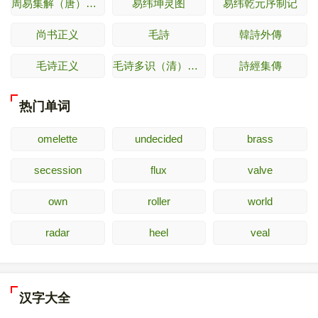
周易集解（唐）李鼎祚
易纬坤灵图
易纬乾元序制记
尚书正义
毛詩
韓詩外傳
毛诗正义
毛诗多识（清）多隆阿
詩經集傳
热门单词
omelette
undecided
brass
secession
flux
valve
own
roller
world
radar
heel
veal
汉字大全