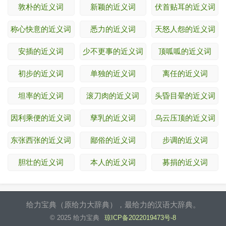
敦朴的近义词
新颖的近义词
伏首贴耳的近义词
称心快意的近义词
悉力的近义词
天怒人怨的近义词
安插的近义词
少不更事的近义词
顶呱呱的近义词
初步的近义词
单独的近义词
离任的近义词
坦率的近义词
滚刀肉的近义词
头昏目晕的近义词
因利乘便的近义词
孳乳的近义词
乌云压顶的近义词
东张西张的近义词
鄙俗的近义词
步调的近义词
胆壮的近义词
本人的近义词
募捐的近义词
给力宝典（原给力大辞典），最给力的汉语大辞典。
© 2025 给力宝典
琼ICP备2022019473号-8