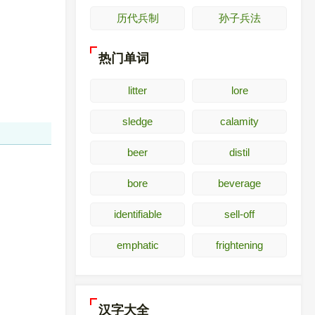
历代兵制
孙子兵法
热门单词
litter
lore
sledge
calamity
beer
distil
bore
beverage
identifiable
sell-off
emphatic
frightening
汉字大全