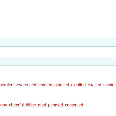
nerated
reverenced
revered
glorified
extolled
exalted
sainte
unny
cheerful
blithe
glad
pleased
contented