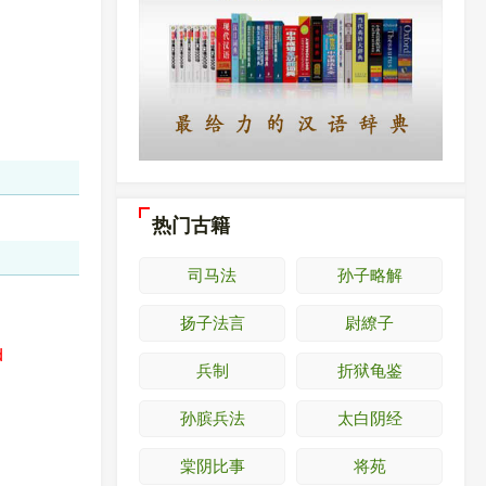
热门古籍
司马法
孙子略解
扬子法言
尉繚子
d
兵制
折狱龟鉴
孙膑兵法
太白阴经
棠阴比事
将苑