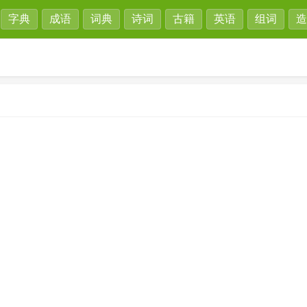
字典
成语
词典
诗词
古籍
英语
组词
造