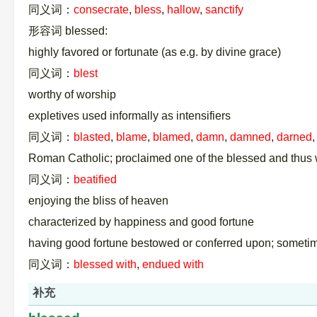
同义词：
consecrate
,
bless
,
hallow
,
sanctify
形容词 blessed:
highly favored or fortunate (as e.g. by divine grace)
同义词：
blest
worthy of worship
expletives used informally as intensifiers
同义词：
blasted
,
blame
,
blamed
,
damn
,
damned
,
darned
Roman Catholic; proclaimed one of the blessed and thus 
同义词：
beatified
enjoying the bliss of heaven
characterized by happiness and good fortune
having good fortune bestowed or conferred upon; someti
同义词：
blessed with
,
endued with
补充