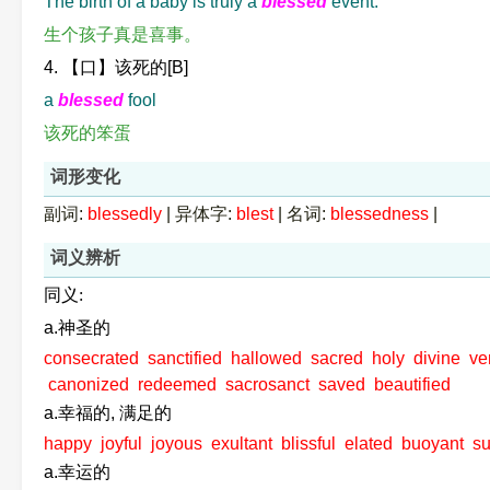
The birth of a baby is truly a
blessed
event.
生个孩子真是喜事。
4. 【口】该死的[B]
a
blessed
fool
该死的笨蛋
词形变化
副词:
blessedly
|
异体字:
blest
|
名词:
blessedness
|
词义辨析
同义:
a.神圣的
consecrated
sanctified
hallowed
sacred
holy
divine
ve
canonized
redeemed
sacrosanct
saved
beautified
a.幸福的, 满足的
happy
joyful
joyous
exultant
blissful
elated
buoyant
s
a.幸运的