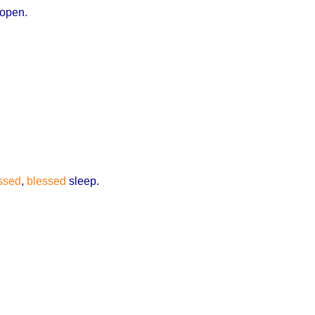
open.
。
ssed
,
blessed
sleep.