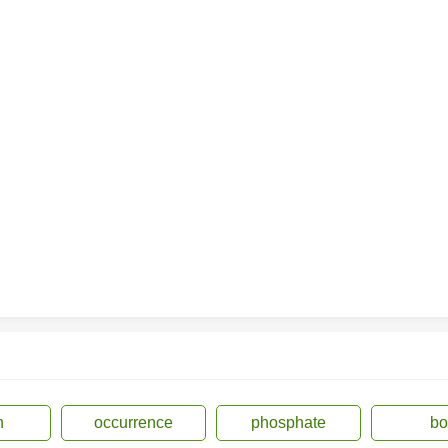
n
occurrence
phosphate
b