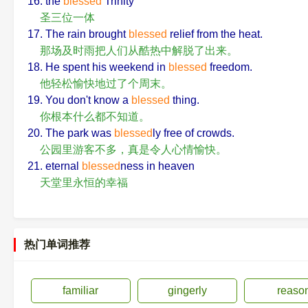
16. the
blessed
Trinity
圣三位一体
17. The rain brought
blessed
relief from the heat.
那场及时雨把人们从酷热中解脱了出来。
18. He spent his weekend in
blessed
freedom.
他轻松愉快地过了个周末。
19. You don't know a
blessed
thing.
你根本什么都不知道。
20. The park was
blessed
ly free of crowds.
公园里游客不多，真是令人心情愉快。
21. eternal
blessed
ness in heaven
天堂里永恒的幸福
热门单词推荐
familiar
gingerly
reaso