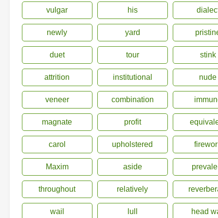
vulgar
his
dialec
newly
yard
pristin
duet
tour
stink
attrition
institutional
nude
veneer
combination
immun
magnate
profit
equival
carol
upholstered
firewo
Maxim
aside
prevale
throughout
relatively
reverber
wail
lull
head w