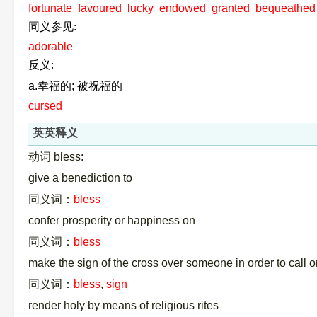
fortunate
favoured
lucky
endowed
granted
bequeathed
同义参见:
adorable
反义:
a.幸福的; 被祝福的
cursed
英英释义
动词 bless:
give a benediction to
同义词：
bless
confer prosperity or happiness on
同义词：
bless
make the sign of the cross over someone in order to call o
同义词：
bless
,
sign
render holy by means of religious rites