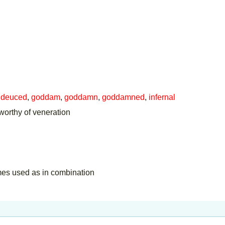
,
deuced
,
goddam
,
goddamn
,
goddamned
,
infernal
worthy of veneration
mes used as in combination