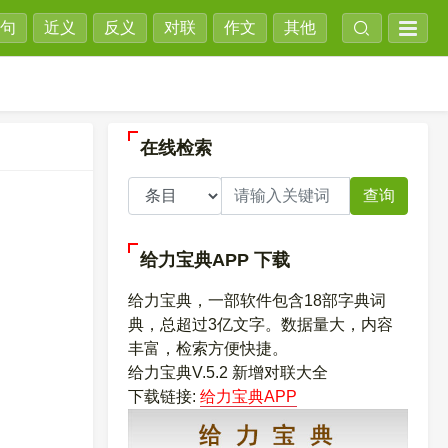
句
近义
反义
对联
作文
其他
在线检索
查询
给力宝典APP
下载
给力宝典，一部软件包含18部字典词
典，总超过3亿文字。数据量大，内容
丰富，检索方便快捷。
给力宝典V.5.2 新增对联大全
下载链接:
给力宝典APP