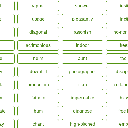
t
rapper
shower
test
e
usage
pleasantly
fric
diagonal
astonish
no-non
acrimonious
indoor
free
e
helm
aunt
faci
ent
downhill
photographer
discip
rk
production
clan
collabo
nt
fathom
impeccable
bicy
ate
bum
diagnose
free 
ay
chant
high-pitched
emb