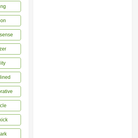
ing
tion
sense
zer
lity
lined
rative
cle
kick
ark