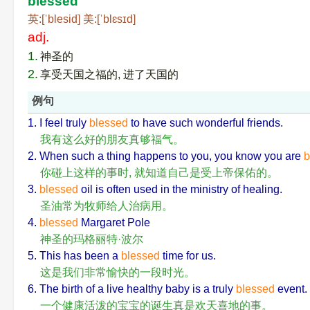
blessed
英:[ˈblesid] 美:[ˈblɛsɪd]
adj.
1.
神圣的
2.
享受天国之福的, 进了天国的
例句
1. I feel truly
blessed
to have such wonderful friends.
我有这么好的朋友真够福气。
2. When such a thing happens to you, you know you are
b
你碰上这样的事时, 就知道自己是受上帝保佑的。
3.
blessed
oil is often used in the ministry of healing.
圣油常为牧师给人治病用。
4.
blessed
Margaret Pole
神圣的玛格丽特·波尔
5. This has been a
blessed
time for us.
这是我们非常愉快的一段时光。
6. The birth of a live healthy baby is a truly
blessed
event.
一个健康活泼的宝宝的诞生真是欢天喜地的事。