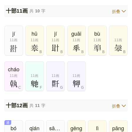
十部
11
画
共
10
字
折叠
jí
hū
jí
guāi
bù
11画
11画
11画
11画
11画
11画
卙
B
B
B
B
B
cháo
11画
11画
11画
11画
C
F
G
G
十部
12
画
共
11
字
折叠
通
bó
qián
sāng、sàng
gěng
lì
pāng