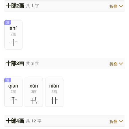
十部
2
画
共
1
字
折叠
通
shí
2画
十
十部
3
画
共
3
字
折叠
通
qiān
xùn
niàn
3画
3画
3画
千
卂
卄
十部
4
画
共
12
字
折叠