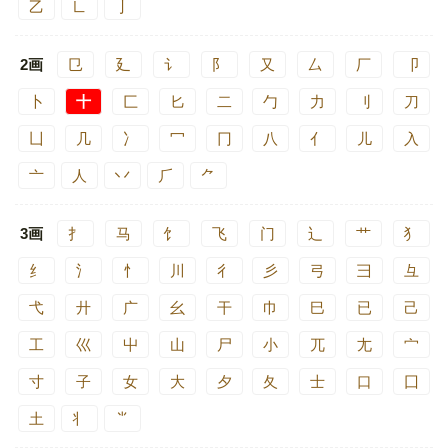
乙
㇗
亅
2画
㔾
廴
讠
阝
又
厶
厂
卩
卜
十
匚
匕
二
勹
力
刂
刀
凵
几
冫
冖
冂
八
亻
儿
入
亠
人
丷
⺁
⺈
3画
扌
马
饣
飞
门
辶
艹
犭
纟
氵
忄
川
彳
彡
弓
彐
彑
弋
廾
广
幺
干
巾
巳
已
己
工
巛
屮
山
尸
小
兀
尢
宀
寸
子
女
大
夕
夂
士
口
囗
土
丬
⺌