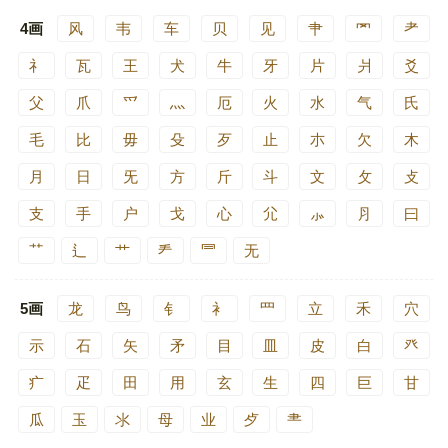
4画
风
韦
车
贝
见
肀
罓
耂
礻
瓦
王
犬
牛
牙
片
爿
爻
父
爪
爫
灬
厄
火
水
气
氏
毛
比
毋
殳
歹
止
朩
欠
木
月
日
旡
方
斤
斗
文
攵
攴
支
手
户
戈
心
尣
⺗
⺼
曰
⺿
⻍
艹
龵
⺜
无
5画
龙
鸟
钅
衤
罒
立
禾
穴
示
石
矢
矛
目
皿
皮
白
癶
疒
疋
田
用
玄
生
四
巨
甘
瓜
玉
氺
母
业
歺
⺻