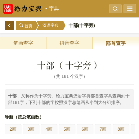
字典
十部(十字旁)
汉语字典
首页
笔画查字
拼音查字
部首查字
十部（ 十字旁 ）
共 181 个汉字
十部
，又称作为十字旁。给力宝典汉语字典部首查字共查询到十
部181字，下列十部的字按照汉字总笔画从小到大分组排序。
导航（按总笔画数）
2画
3画
4画
5画
6画
7画
8画
9