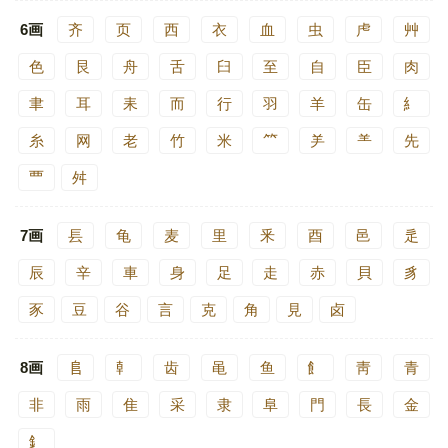
6画
齐
页
西
衣
血
虫
虍
艸
色
艮
舟
舌
臼
至
自
臣
肉
聿
耳
耒
而
行
羽
羊
缶
糹
糸
网
老
竹
米
⺮
⺶
⺷
先
覀
舛
7画
镸
龟
麦
里
釆
酉
邑
辵
辰
辛
車
身
足
走
赤
貝
豸
豕
豆
谷
言
克
角
見
卤
8画
𨸏
龺
齿
黾
鱼
飠
靑
青
非
雨
隹
采
隶
阜
門
長
金
釒