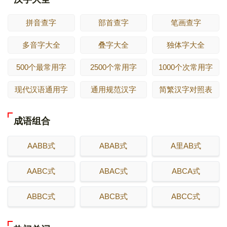
拼音查字
部首查字
笔画查字
多音字大全
叠字大全
独体字大全
500个最常用字
2500个常用字
1000个次常用字
现代汉语通用字
通用规范汉字
简繁汉字对照表
成语组合
AABB式
ABAB式
A里AB式
AABC式
ABAC式
ABCA式
ABBC式
ABCB式
ABCC式