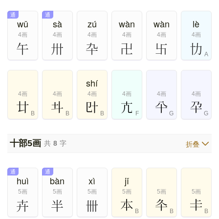
通
通
wǔ
sà
zú
wàn
wàn
lè
4画
4画
4画
4画
4画
4画
午
卅
卆
卍
卐
㔹
A
shí
4画
4画
4画
4画
4画
4画
B
B
B
F
G
G
十部
5
画
共
8
字
折叠
通
通
huì
bàn
xì
jǐ
5画
5画
5画
5画
5画
5画
卉
半
卌
B
B
B