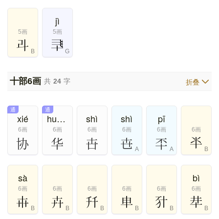
jì
5画
5画
B
G
十部
6
画
共
24
字
折叠
通
通
xié
huá、huà、huā
shì
shì
pī
6画
6画
6画
6画
6画
6画
协
华
卋
㔺
㔻
A
A
B
sà
bì
6画
6画
6画
6画
6画
6画
B
B
B
B
B
B