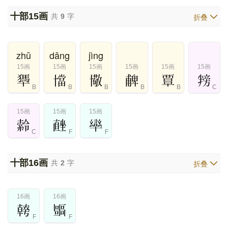
十部
15
画
共
9
字
折叠
zhū
dāng
jìng
15画
15画
15画
15画
15画
15画
B
B
B
B
B
C
15画
15画
15画
C
F
F
十部
16
画
共
2
字
折叠
16画
16画
F
F