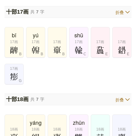
十部
17
画
共
7
字
折叠
bǐ
yú
shū
17画
17画
17画
17画
17画
17画
B
B
B
C
E
E
17画
G
十部
18
画
共
7
字
折叠
yáng
zhǔn
18画
18画
18画
18画
18画
18画