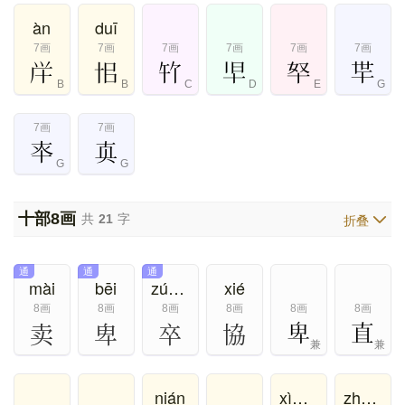
àn
duī
7画
7画
7画
7画
7画
7画
B
B
C
D
E
G
7画
7画
G
G
十部
8
画
共
21
字
折叠
通
通
通
mài
bēi
zú、cù
xié
8画
8画
8画
8画
8画
8画
卖
卑
卒
協
兼
兼
nián
xì、shù
zhuó、hán