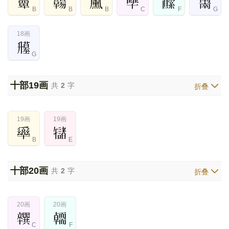
B
B
B
C
F
G
18画
G
十部
19
画
共
2
字
折叠
19画
19画
B
E
十部
20
画
共
2
字
折叠
20画
20画
C
F