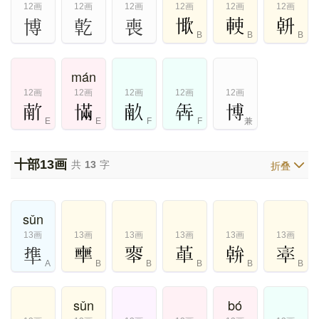
12画
12画
12画
12画
12画
12画
博
亁
喪
B
B
B
mán
12画
12画
12画
12画
12画
E
E
F
F
兼
十部
13
画
共
13
字
折叠
sǔn
13画
13画
13画
13画
13画
13画
㔼
A
B
B
B
B
B
sǔn
bó