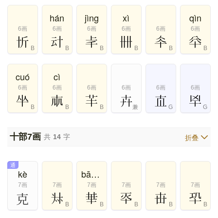
hán
jìng
xì
qìn
6画
6画
6画
6画
6画
6画
B
B
B
B
B
B
cuó
cì
6画
6画
6画
6画
6画
6画
B
B
B
兼
G
G
十部
7
画
共
14
字
折叠
通
kè
bān、bì
7画
7画
7画
7画
7画
7画
克
B
B
B
B
B