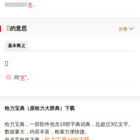
〔
𠦙
〕字异体字是
支
。
𠦙
的意思
折叠
基本释义
𠦙
◎
同“
支
”。
给力宝典（原给力大辞典）下载
给力宝典，一部软件包含18部字典词典，总超过3亿文字。
数据量大，内容丰富，检索方便快捷。
给力宝典APP下载
安卓手机版下载：