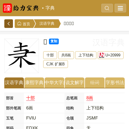
字典
𠦙的解释
汉语字典
首页
𠦙
汉语字典
复制
十部
共8画
上下结构
U+20999
CJK 扩展B
汉语字典
康熙字典
中华大字典
说文解字
组词
字形书法
十部
8画
部首
总笔画
6画
上下结构
部外笔画
结构
FVIU
JSMF
五笔
仓颉
EDXK
无
郑码
四角