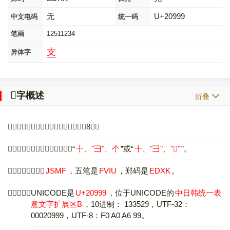
无
U+20999
中文电码
统一码
笔画
12511234
支
异体字
𠦙
字概述
折叠
〔
𠦙
〕字拼音是，部首是十，总笔画是8画。
〔
𠦙
〕字是上下结构，可拆字为“
十、
"⺕"
、个
”或“
十、
"⺕"
、
"󰌐"
”。
〔
𠦙
〕字仓颉码是
JSMF
，五笔是
FVIU
，郑码是
EDXK
。
〔
𠦙
〕字的UNICODE是
U+20999
，位于UNICODE的
中日韩统一表
意文字扩展区B
，10进制： 133529，UTF-32：
00020999，UTF-8：F0 A0 A6 99。