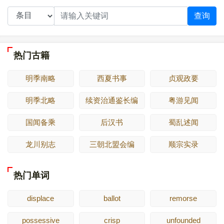
查询
热门古籍
明季南略
西夏书事
贞观政要
明季北略
续资治通鉴长编
粤游见闻
国闻备乘
后汉书
蜀乱述闻
龙川别志
三朝北盟会编
顺宗实录
热门单词
displace
ballot
remorse
possessive
crisp
unfounded