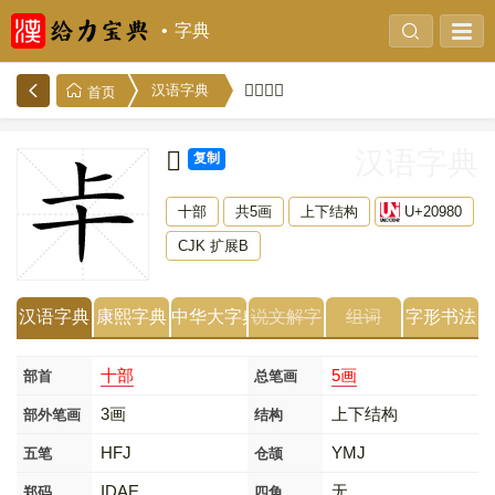
字典
𠦀的解释
汉语字典
首页
𠦀
汉语字典
复制
十部
共5画
上下结构
U+20980
CJK 扩展B
汉语字典
康熙字典
中华大字典
说文解字
组词
字形书法
十部
5画
部首
总笔画
3画
上下结构
部外笔画
结构
HFJ
YMJ
五笔
仓颉
IDAE
无
郑码
四角