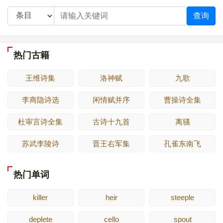
查询
热门古籍
王维诗集
洛神赋
九歌
李商隐诗选
闲情赋并序
曹操诗全集
杜审言诗全集
古诗十九首
离骚
苏武李陵诗
晋王右军集
孔雀东南飞
热门单词
killer
heir
steeple
deplete
cello
spout