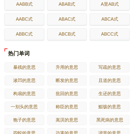
AABB式
ABAB式
A里AB式
AABC式
ABAC式
ABCA式
ABBC式
ABCB式
ABCC式
热门单词
暴残的意思
升用的意思
写疏的意思
湫凹的意思
断发的意思
且道的意思
构扇的意思
批回的意思
生还的意思
一别头的意思
称臣的意思
鰕骇的意思
狍子的意思
嵩溟的意思
黑死病的意思
四蛇的意思
边害的意思
谐赏的意思