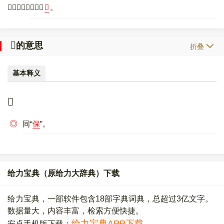
〔
𠦀
〕字异体字是
𠤏
。
𠦀
的意思
折叠
基本释义
𠦀
◎
同“
保
”。
给力宝典（原给力大辞典）下载
给力宝典，一部软件包含18部字典词典，总超过3亿文字。
数据量大，内容丰富，检索方便快捷。
给力宝典APP下载
安卓手机版下载：