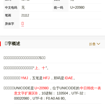
无
U+20980
中文电码
统一码
笔画
21112
𠤏
异体字
𠦀
字概述
折叠
〔
𠦀
〕字拼音是，部首是十，总笔画是5画。
〔
𠦀
〕字是上下结构，可拆字为“
上、十
”。
〔
𠦀
〕字仓颉码是
YMJ
，五笔是
HFJ
，郑码是
IDAE
。
〔
𠦀
〕字的UNICODE是
U+20980
，位于UNICODE的
中日韩统一表
意文字扩展区B
，10进制： 133504，UTF-32：
00020980，UTF-8：F0 A0 A6 80。