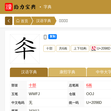
字典
𠦍的解释
汉语字典
首页
𠦍
复制
十部
共6画
上下结构
U+2098D
汉语字典
康熙字典
中华大
十部
6画
部首
总笔画
WWFJ
OOJ
五笔
仓颉
无
U+2098D
中文电码
统一码
笔画
343412