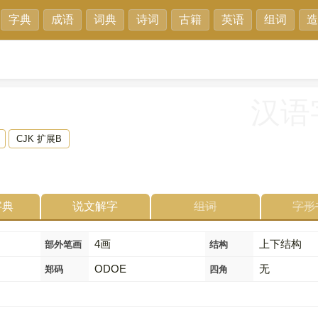
字典
成语
词典
诗词
古籍
英语
组词
造
汉语
CJK 扩展B
字典
说文解字
组词
字形
4画
上下结构
部外笔画
结构
ODOE
无
郑码
四角