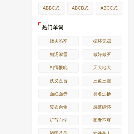
ABBC式
ABCB式
ABCC式
热门单词
贩夫驺卒
循环无端
如汤灌雪
做好做歹
相得恨晚
天大地大
仗义直言
三盈三虚
面红面赤
臭名远扬
暖衣余食
感慕缠怀
折节向学
毫发不爽
矫国革俗
寸铁杀人