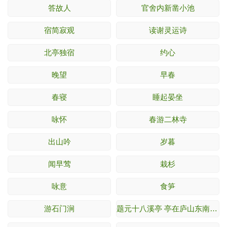
答故人
官舍内新凿小池
宿简寂观
读谢灵运诗
北亭独宿
约心
晚望
早春
春寝
睡起晏坐
咏怀
春游二林寺
出山吟
岁暮
闻早莺
栽杉
咏意
食笋
游石门涧
题元十八溪亭 亭在庐山东南五老峰下。