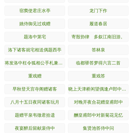
宿窦使君庄水亭
龙门下作
姚侍御见过戏赠
履道春居
题洛中第宅
寄殷协律 多叙江南旧游。
洛下诸客就宅相送偶题西亭
答林泉
将发洛中枉令狐相公手札兼辱二篇宠行以长句
临都驿答梦得六言二首
重戏赠
重戏答
早秋登天宫寺阁赠诸客
晓上天津桥闲望偶逢卢郎中张员外携酒同倾
八月十五日夜同诸客玩月
对晚开夜合花赠皇甫郎中
题赠平泉韦徵君拾遗
酬皇甫郎中对新菊花见忆
夜宴醉后留献裴侍中
集贤池答侍中问