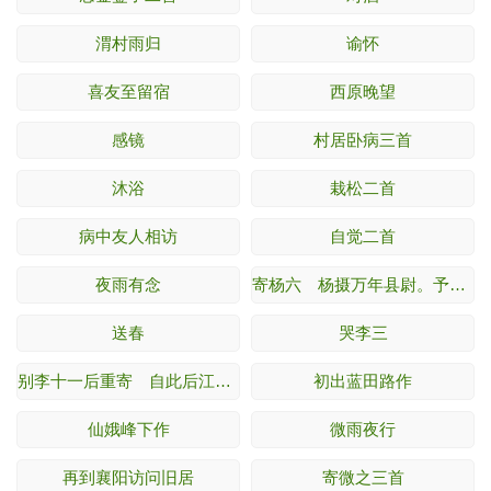
渭村雨归
谕怀
喜友至留宿
西原晚望
感镜
村居卧病三首
沐浴
栽松二首
病中友人相访
自觉二首
夜雨有念
寄杨六 杨摄万年县尉。予为赞善大夫。
送春
哭李三
别李十一后重寄 自此后江州路上作。
初出蓝田路作
仙娥峰下作
微雨夜行
再到襄阳访问旧居
寄微之三首