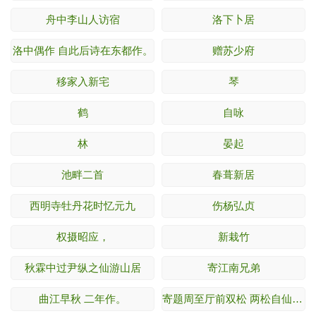
舟中李山人访宿
洛下卜居
洛中偶作 自此后诗在东都作。
赠苏少府
移家入新宅
琴
鹤
自咏
林
晏起
池畔二首
春葺新居
西明寺牡丹花时忆元九
伤杨弘贞
权摄昭应，
新栽竹
秋霖中过尹纵之仙游山居
寄江南兄弟
曲江早秋 二年作。
寄题周至厅前双松 两松自仙游山移植县厅。