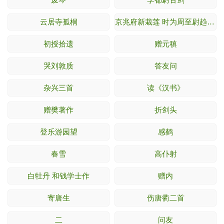
云居寺孤桐
京兆府新栽莲 时为周至尉趋府作
初授拾遗
赠元稹
哭刘敦质
答友问
杂兴三首
读《汉书》
赠樊著作
折剑头
登乐游园望
感鹤
春雪
高仆射
白牡丹 和钱学士作
赠内
寄唐生
伤唐衢二首
二
问友