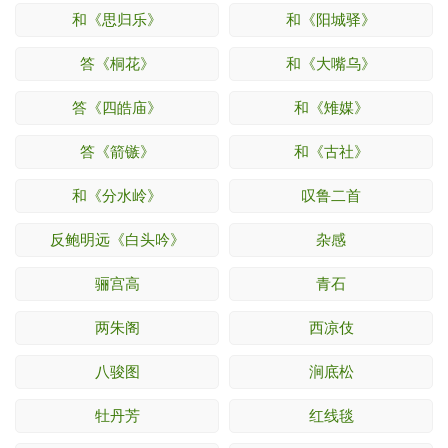
和《思归乐》
和《阳城驿》
答《桐花》
和《大嘴乌》
答《四皓庙》
和《雉媒》
答《箭镞》
和《古社》
和《分水岭》
叹鲁二首
反鲍明远《白头吟》
杂感
骊宫高
青石
两朱阁
西凉伎
八骏图
涧底松
牡丹芳
红线毯