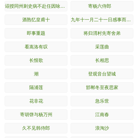
诏授同州刺史病不赴任因咏所怀
寄杨六侍郎
酒熟忆皇甫十
九年十一月二十一日感事而作 其日独游香山
即事重题
将归渭村先寄舍弟
看嵩洛有叹
采莲曲
长恨歌
长相思
潮
登观音台望城
隔浦莲
邯郸冬至夜思家
花非花
急乐世
寄胡饼与杨万州
江南春
久不见韩侍郎
浪淘沙