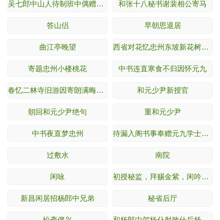
吴七郎中山人待制班中偶赠绝句
和张十八秘书谢裴相公寄马
答山侣
早朝思退居
曲江亭晚望
西省对花忆忠州东坡新花树，因寄题东楼
寄题忠州小楼桃花
中书连直寒食不归因怀元九
春忆二林寺旧游因寄朗满晦三上人
和元少尹新授官
朝回和元少尹绝句
重和元少尹
中书夜直梦忠州
待漏入阁书事奉赠元九学士阁老
过敷水
南院
闲咏
初授秘监，拜赐金紫，闲吟小酌，偶写所怀
新昌闲居招杨郎中兄弟
秘省后厅
松斋偶兴
和杨郎中贺杨仆射致仕后杨侍郎门生合宴席上作