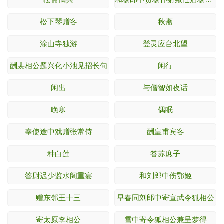
松下琴赠客
秋斋
涂山寺独游
登灵应台北望
酬裴相公题兴化小池见招长句
闲行
闲出
与僧智如夜话
晚寒
偶眠
奉使途中戏赠张常侍
酬皇甫宾客
种白莲
答苏庶子
答尉迟少监水阁重宴
和刘郎中伤鄂姬
赠东邻王十三
早春同刘郎中寄宣武令狐相公
寄太原李相公
雪中寄令狐相公兼呈梦得