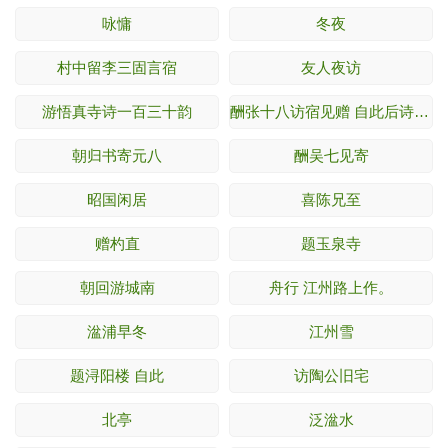
咏慵
冬夜
村中留李三固言宿
友人夜访
游悟真寺诗一百三十韵
酬张十八访宿见赠 自此后诗为赞善大夫时所
朝归书寄元八
酬吴七见寄
昭国闲居
喜陈兄至
赠杓直
题玉泉寺
朝回游城南
舟行 江州路上作。
湓浦早冬
江州雪
题浔阳楼 自此
访陶公旧宅
北亭
泛湓水