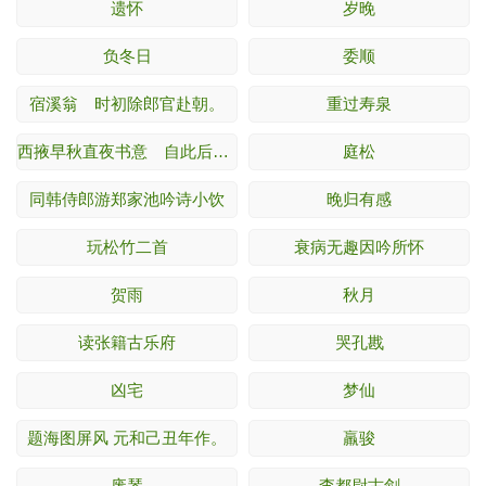
遗怀
岁晚
负冬日
委顺
宿溪翁 时初除郎官赴朝。
重过寿泉
西掖早秋直夜书意 自此后中书舍人时作。
庭松
同韩侍郎游郑家池吟诗小饮
晚归有感
玩松竹二首
衰病无趣因吟所怀
贺雨
秋月
读张籍古乐府
哭孔戡
凶宅
梦仙
题海图屏风 元和己丑年作。
羸骏
废琴
李都尉古剑