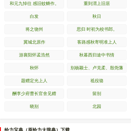
和元九悼往 感旧蚊帱作。
重到渭上旧居
白发
秋日
将之饶州
思归 时初为校书郎。
冀城北原作
客路感秋寄明准上人
游襄阳怀孟浩然
秋暮西归途中书情
秋怀
别杨颖士、卢克柔、殷尧藩
题赠定光上人
祗役骆
酬李少府曹长官舍见赠
留别
晓别
北园
给力宝典（原给力大辞典）下载