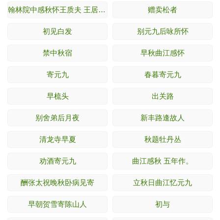
翰林院中感秋怀王质夫 王居仙游山。
赠卖松者
初见白发
别元九后咏所怀
禁中秋宿
早秋曲江感怀
寄元九
春暮寄元九
早梳头
出关路
别舍弟后月夜
新丰路逢故人
清龙寺早夏
秋题牡丹丛
劝酒寄元九
曲江感秋 五年作。
酬张太祝晚秋卧病见寄
立秋日曲江忆元九
早朝贺雪寄陈山人
初与