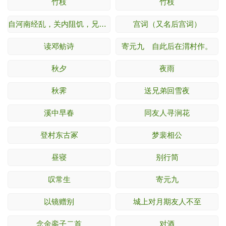
竹枝
竹枝
自河南经乱，关内阻饥，兄弟离散，各在一处。因望月有感，聊书所怀，寄上浮梁大兄，于潜七兄，乌江十五兄，兼示符离及下邽弟妹
宫词（又名后宫词）
读邓鲂诗
寄元九 自此后在渭村作。
秋夕
夜雨
秋霁
送兄弟回雪夜
溪中早春
同友人寻涧花
登村东古冢
梦裴相公
昼寝
别行简
叹常生
寄元九
以镜赠别
城上对月期友人不至
念金銮子二首
对酒