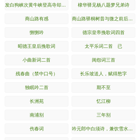
发白狗峡次黄牛峡登高寺却望忠州
棣华驿见杨八题梦兄弟诗
商山路有感
商山路驿桐树昔与微之前后题名处
恻恻吟
德宗皇帝挽歌词四首
昭德王皇后挽歌词
太平乐词二首 已
小曲新词二首
闺怨词三首
残春曲（禁中口号）
长乐坡送人，赋得愁字
独眠吟二首
期不至
长洲苑
忆江柳
南浦别
三年别
伤春词
吟元郎中白须诗，兼饮雪水茶，因题壁上