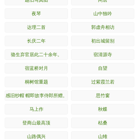
夜琴
山中独吟
达理二首
郭虚舟相访
长庆二年
初出城留别
骆生弃官居此二十余年。
宿清源寺
宿蓝桥对月
自望
桐树馆重题
过紫霞兰若
感旧纱帽 帽即故李侍郎所赠。
思竹窗
马上作
秋蝶
登商山最高顶
枯桑
山路偶兴
山雉