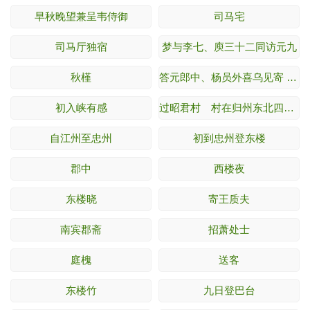
早秋晚望兼呈韦侍御
司马宅
司马厅独宿
梦与李七、庾三十二同访元九
秋槿
答元郎中、杨员外喜乌见寄 四十四字成。
初入峡有感
过昭君村 村在归州东北四十里。
自江州至忠州
初到忠州登东楼
郡中
西楼夜
东楼晓
寄王质夫
南宾郡斋
招萧处士
庭槐
送客
东楼竹
九日登巴台