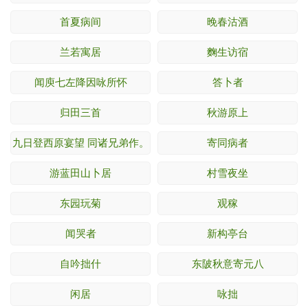
首夏病间
晚春沽酒
兰若寓居
麴生访宿
闻庾七左降因咏所怀
答卜者
归田三首
秋游原上
九日登西原宴望 同诸兄弟作。
寄同病者
游蓝田山卜居
村雪夜坐
东园玩菊
观稼
闻哭者
新构亭台
自吟拙什
东陂秋意寄元八
闲居
咏拙