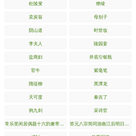
杜陵叟
缭绫
卖炭翁
母别子
阴山道
时世妆
李夫人
陵园妾
盐商妇
井底引银瓶
官牛
紫毫笔
隋堤柳
黑潭龙
天可度
秦吉了
鸦九剑
采诗官
常乐里闲居偶题十六韵兼寄刘十五公舆、王十
答元八宗简同游曲江后明日见赠