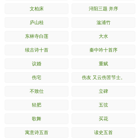
文柏床
浔阳三题 并序
庐山桂
湓浦竹
东林寺白莲
大水
续古诗十首
秦中吟十首序
议婚
重赋
伤宅
伤友 又云伤苦节士。
不致仕
立碑
轻肥
五弦
歌舞
买花
寓意诗五首
读史五首