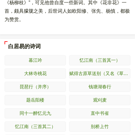
《杨柳枝》”，可见他曾自度一些新词。其中《花非花》一
首，颇具朦胧之美，后世词人如欧阳修、张先、杨慎，都极
为赞赏。
白居易的诗词
暮江吟
忆江南（三首其一）
大林寺桃花
赋得古原草送别（又名《草》）
琵琶行（并序）
钱塘湖春行
题岳阳楼
观刈麦
同十一醉忆元九
直中书省
忆江南（三首其二）
别桥上竹