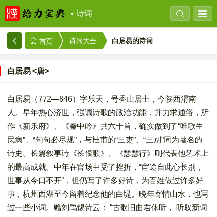
诗词
白居易的诗词
诗词大全
首页
白居易 <唐>
白居易（772—846）字乐天，号香山居士，今陕西渭南
人。早年热心济世，强调诗歌的政治功能，并力求通俗，所
作《新乐府》、《秦中吟》共六十首，确实做到了“唯歌生
民病”、“句句必尽规”，与杜甫的“三吏”、“三别”同为著名的
诗史。长篇叙事诗《长恨歌》、《瑟瑟行》则代表他艺术上
的最高成就。中年在官场中受了挫折，“宦途自此心长别，
世事从今口不开”，但仍写了许多好诗，为百姓做过许多好
事，杭州西湖至今留着纪念他的白堤。晚年寄情山水，也写
过一些小词。赠刘禹锡诗云： “古歌旧曲君休听， 听取新词