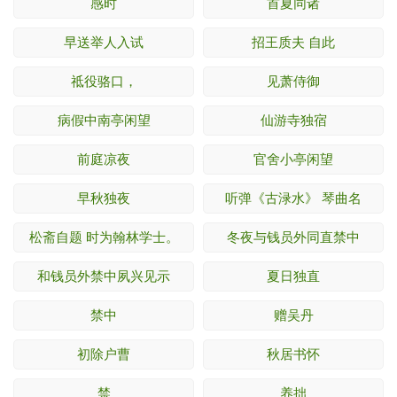
感时
首夏同诸
早送举人入试
招王质夫 自此
祗役骆口，
见萧侍御
病假中南亭闲望
仙游寺独宿
前庭凉夜
官舍小亭闲望
早秋独夜
听弹《古渌水》 琴曲名
松斋自题 时为翰林学士。
冬夜与钱员外同直禁中
和钱员外禁中夙兴见示
夏日独直
禁中
赠吴丹
初除户曹
秋居书怀
禁
养拙