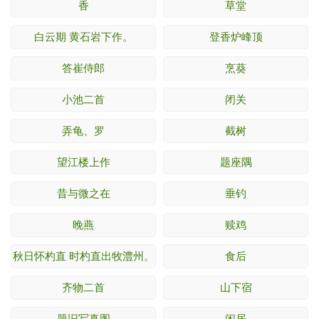
香
草堂
白云期 黄石岩下作。
登香炉峰顶
答崔侍郎
烹葵
小池二首
闭关
弄龟、罗
截树
望江楼上作
题座隅
昔与微之在
垂钓
晚燕
赎鸡
秋日怀杓直 时杓直出牧澧州。
食后
齐物二首
山下宿
题旧写真图
闲居