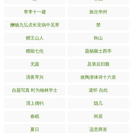
寄李十一建
旅次华州
酬杨九弘贞长安病中见寄
禁
赠王山人
秋山
赠能七伦
题杨颖士西亭
无题
及第后归觐
清夜琴兴
效陶潜体诗十六首
自题写真 时为翰林学士
遣怀 自此
渭上偶钓
隐几
春眠
闲居
夏日
适意两首