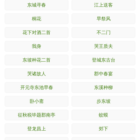
东城寻春
江上送客
桐花
早祭风
花下对酒二首
不二门
我身
哭王质夫
东坡种花二首
登城东古台
哭诸故人
郡中春宴
开元寺东池早春
东溪种柳
卧小斋
步东坡
征秋税毕题郡南亭
蚊蟆
登龙昌上
郊下