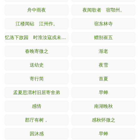
舟中雨夜
夜闻歌者 宿鄂州。
江楼闻砧 江州作。
宿东林寺
忆洛下故园 时淮汝寇戎未灭。
赠别崔五
春晚寄微之
渐老
送幼史
夜雪
寄行简
首夏
孟夏思渭村旧居寄舍弟
早蝉
感情
南湖晚秋
郡厅有树，
感秋怀微之
因沐感
早蝉