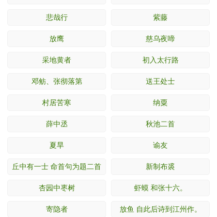
悲哉行
紫藤
放鹰
慈乌夜啼
采地黄者
初入太行路
邓鲂、张彻落第
送王处士
村居苦寒
纳粟
薛中丞
秋池二首
夏旱
谕友
丘中有一士 命首句为题二首
新制布裘
杏园中枣树
虾蟆 和张十六。
寄隐者
放鱼 自此后诗到江州作。