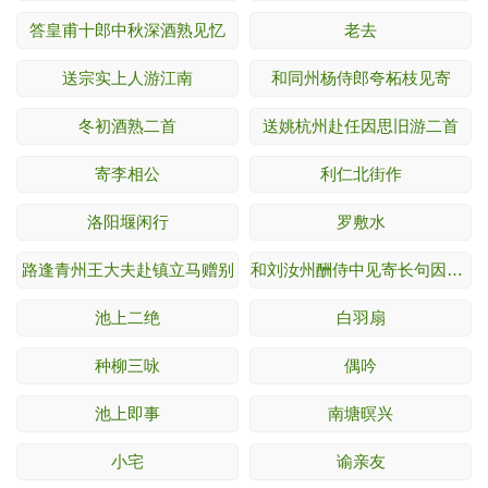
答皇甫十郎中秋深酒熟见忆
老去
送宗实上人游江南
和同州杨侍郎夸柘枝见寄
冬初酒熟二首
送姚杭州赴任因思旧游二首
寄李相公
利仁北街作
洛阳堰闲行
罗敷水
路逢青州王大夫赴镇立马赠别
和刘汝州酬侍中见寄长句因书集贤坊胜事戏而
池上二绝
白羽扇
种柳三咏
偶吟
池上即事
南塘暝兴
小宅
谕亲友