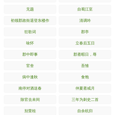
无题
自蜀江至
初领郡政衙退登东楼作
清调吟
狂歌词
郡亭
咏怀
立春后五日
郡中即事
郡斋暇日，辱
官舍
吾雏
病中逢秋
食饱
南停对酒送春
仲夏斋戒月
除官去未间
三年为刺史二首
别萱桂
自余杭归