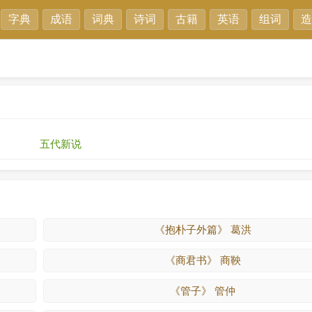
字典
成语
词典
诗词
古籍
英语
组词
造
五代新说
《抱朴子外篇》 葛洪
《商君书》 商鞅
《管子》 管仲