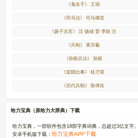
《鬼谷子》 王诩
《司马法》 司马穰苴
《扬子法言》 汉·扬雄 晋·李轨 注
《兵制》 黄宗羲
《孙膑兵法》 孙膑
《棠阴比事》 桂万荣
《历代兵制》 陈傅良
给力宝典（原给力大辞典）下载
给力宝典，一部软件包含18部字典词典，总超过3亿文字
给力宝典APP下载
安卓手机版下载：