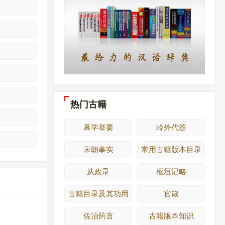
热门古籍
幕学举要
岭外代答
宋朝事实
常用古籍版本目录
从政录
枢垣记略
古籍目录及其功用
官箴
佐治药言
古籍版本知识