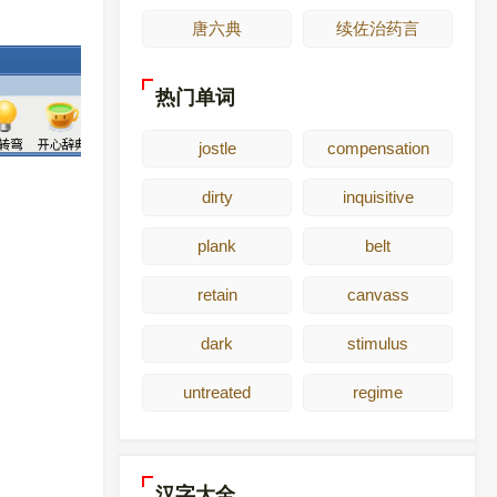
唐六典
续佐治药言
热门单词
jostle
compensation
dirty
inquisitive
plank
belt
retain
canvass
dark
stimulus
untreated
regime
汉字大全