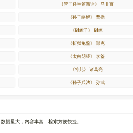
《管子轻重篇新诠》 马非百
《孙子略解》 曹操
《尉繚子》 尉缭
《折狱龟鉴》 郑克
《太白阴经》 李筌
《将苑》 诸葛亮
《孙子兵法》 孙武
。数据量大，内容丰富，检索方便快捷。