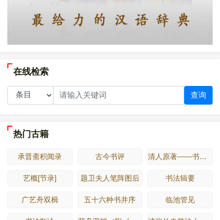
在线检索
查询
热门古籍
承晋斋积闻录
古今书评
清人原著——书法秘诀
艺概[节录]
题卫夫人笔阵图后
书法辑要
广艺舟双楫
五十六种书并序
临池管见