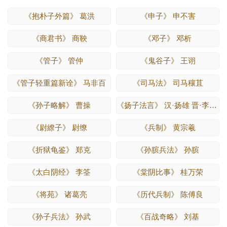
《抱朴子外篇》 葛洪
《申子》 申不害
《商君书》 商鞅
《邓子》 邓析
《管子》 管仲
《鬼谷子》 王诩
《管子轻重篇新诠》 马非百
《司马法》 司马穰苴
《孙子略解》 曹操
《扬子法言》 汉·扬雄 晋·李轨 注
《尉繚子》 尉缭
《兵制》 黄宗羲
《折狱龟鉴》 郑克
《孙膑兵法》 孙膑
《太白阴经》 李筌
《棠阴比事》 桂万荣
《将苑》 诸葛亮
《历代兵制》 陈傅良
《孙子兵法》 孙武
《百战奇略》 刘基