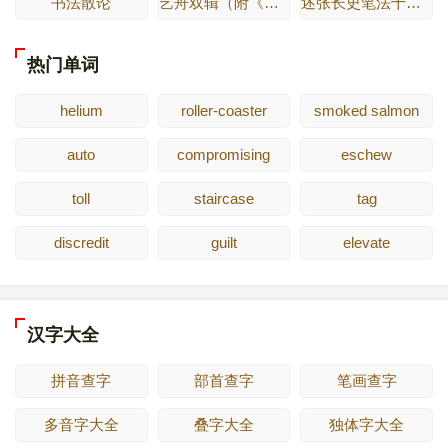
书法散论
艺舟双辑（附《十七帖》疏证）
述张长史笔法十二意
热门单词
helium
roller-coaster
smoked salmon
auto
compromising
eschew
toll
staircase
tag
discredit
guilt
elevate
汉字大全
拼音查字
部首查字
笔画查字
多音字大全
叠字大全
独体字大全