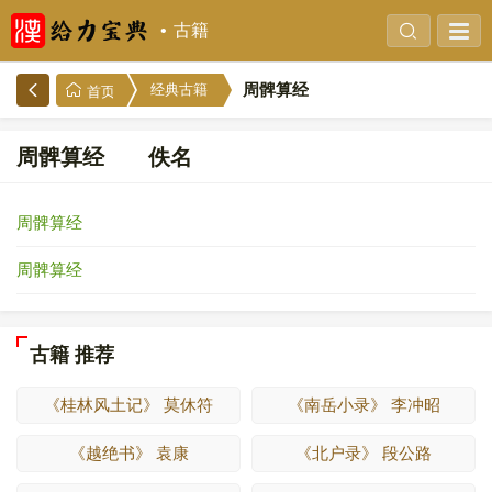
古籍
周髀算经
经典古籍
首页
周髀算经 佚名
周髀算经
周髀算经
古籍 推荐
《桂林风土记》 莫休符
《南岳小录》 李冲昭
《越绝书》 袁康
《北户录》 段公路