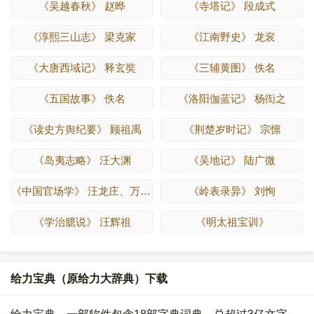
《吴越春秋》 赵晔
《寺塔记》 段成式
《淳熙三山志》 梁克家
《江南野史》 龙衮
《大唐西域记》 释玄奘
《三辅黄图》 佚名
《五国故事》 佚名
《洛阳伽蓝记》 杨衒之
《读史方舆纪要》 顾祖禹
《荆楚岁时记》 宗懔
《岛夷志略》 汪大渊
《吴地记》 陆广微
《中国官场学》 汪龙庄、万枫江
《岭表录异》 刘恂
《学治臆说》 汪辉祖
《明太祖宝训》
给力宝典（原给力大辞典）下载