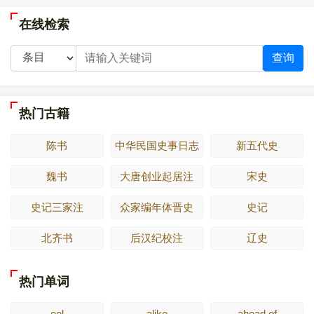
在线检索
查询
热门古籍
陈书
中华民国史事日志
新五代史
魏书
大唐创业起居注
宋史
史记三家注
众家编年体晋史
史记
北齐书
后汉纪校注
辽史
热门单词
eel
alike
ahead of