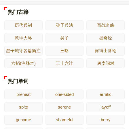
热门古籍
历代兵制
孙子兵法
百战奇略
乾坤大略
吴子
握奇经
墨子城守各篇简注
三略
何博士备论
六韬(注释本)
三十六计
唐李问对
热门单词
preheat
one-sided
erratic
spite
serene
layoff
genome
shameful
berry