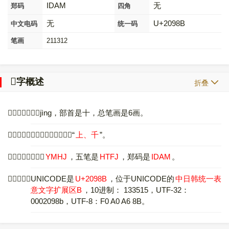
IDAM
无
郑码
四角
无
U+2098B
中文电码
统一码
笔画
211312
𠦋
字概述
折叠
〔
𠦋
〕字拼音是jìng，部首是十，总笔画是6画。
〔
𠦋
〕字是上下结构，可拆字为“
上、千
”。
〔
𠦋
〕字仓颉码是
YMHJ
，五笔是
HTFJ
，郑码是
IDAM
。
〔
𠦋
〕字的UNICODE是
U+2098B
，位于UNICODE的
中日韩统一表
意文字扩展区B
，10进制： 133515，UTF-32：
0002098b，UTF-8：F0 A0 A6 8B。