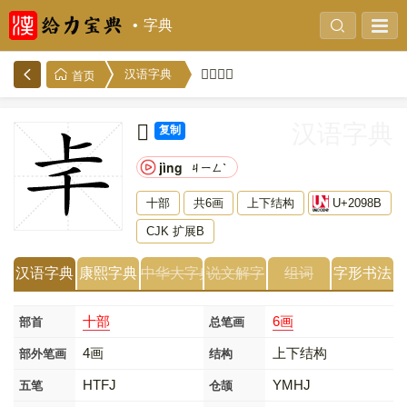
字典
𠦋的解释
汉语字典
首页
𠦋
汉语字典
复制
jìng
ㄐㄧㄥˋ
十部
共6画
上下结构
U+2098B
CJK 扩展B
汉语字典
康熙字典
中华大字典
说文解字
组词
字形书法
十部
6画
部首
总笔画
4画
上下结构
部外笔画
结构
HTFJ
YMHJ
五笔
仓颉