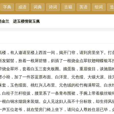
字典
成语
词典
诗词
古籍
英语
组词
造
结金兰 进玉楼情留玉佩
高楼，有人邀请至楼上西首一间，揭开门帘，请到房里坐下。打
新发鬏髻，拴着一根犀碧簪，斜插了一根烧金点翠软翅蝴蝶银耳
带烧金翠环，套着白玉三套夹板圈。娥蛋脸，重眉俊目，谈施脂
襟小褂，加了一件苏蓝票布面、白洋里、元色缎、大镶大滚、挂
袜套，玉色缎面、桃红兴儿布里、元色绒的松竹梅满帮花、白水
，白桂子兰杆咬拔，腰里系了一条青布围裙，手腕上带着极丝银
一根白铜水烟袋来装烟。众人见这妇人虽不十分标致，却生得风
一声五位老爷，就在莹房门椅上坐下，请问众人尊姓住居已毕，