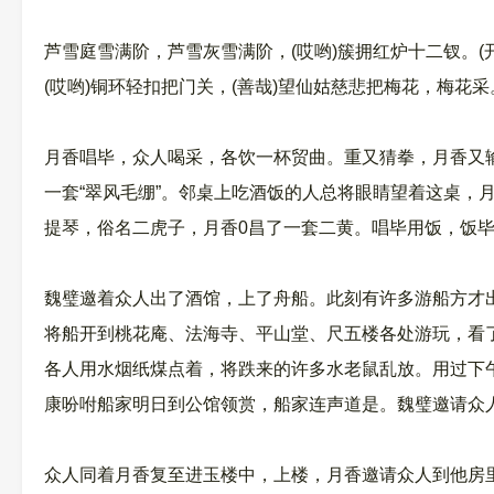
芦雪庭雪满阶，芦雪灰雪满阶，(哎哟)簇拥红炉十二钗。
(哎哟)铜环轻扣把门关，(善哉)望仙姑慈悲把梅花，梅花采
月香唱毕，众人喝采，各饮一杯贸曲。重又猜拳，月香又
一套“翠风毛绷”。邻桌上吃酒饭的人总将眼睛望着这桌，
提琴，俗名二虎子，月香0昌了一套二黄。唱毕用饭，饭
魏璧邀着众人出了酒馆，上了舟船。此刻有许多游船方才
将船开到桃花庵、法海寺、平山堂、尺五楼各处游玩，看
各人用水烟纸煤点着，将跌来的许多水老鼠乱放。用过下
康吩咐船家明日到公馆领赏，船家连声道是。魏璧邀请众
众人同着月香复至进玉楼中，上楼，月香邀请众人到他房