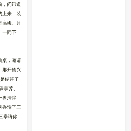
前，问讯道
的上来，装
是高峻。月
，一同下
仙桌，邀请
。那开德兴
既是结拜了
碟荸荠、
一盘清拌
月香输了三
三拳请你