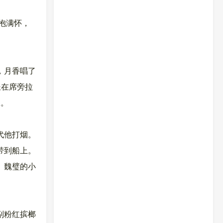
抱满怀，
，月香唱了
坐在席旁拉
帐。
代他打烟。
带到船上。
。魏璧的小
副粉红摈榔