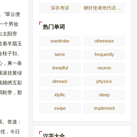
深衣考误
輶轩使者绝代语释别国方言
。”翠云便
一个男妆
热门单词
右太阳旁
wardrobe
otherwise
套着羊脂玉
金桂子扣、
tame
frequently
心，柬一条
dreadful
neuron
镶滚挂黄绿
abreast
physics
续顾绣五彩
绢鞋带，那
idyllic
sleep
swipe
implement
居。答道：
兼优，今日
汉字大全