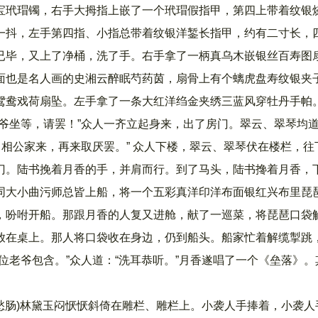
宝玳瑁镯，右手大拇指上嵌了一个玳瑁假指甲，第四上带着纹银
一抖，左手第四指、小指总带着纹银洋錾长指甲，约有二寸长，
已毕，又上了净桶，洗了手。右手拿了一柄真乌木嵌银丝百寿图
面也是名人画的史湘云醉眠芍药茵，扇骨上有个螭虎盘寿纹银夹
鸳鸯戏荷扇坠。左手拿了一条大红洋绉金夹绣三蓝风穿牡丹手帕
爷坐等，请罢！”众人一齐立起身来，出了房门。翠云、翠琴均道
月相公家来，再来取厌罢。” 众人下楼，翠云、翠琴伏在楼栏，往
门。陆书挽着月香的手，并肩而行。到了马头，陆书搀着月香，
同大小曲污师总皆上船，将一个五彩真洋印洋布面银红兴布里琵
，吩咐开船。那跟月香的人复又进舱，献了一巡菜，将琵琶口袋
放在桌上。那人将口袋收在身边，仍到船头。船家忙着解缆掣跳
位老爷包含。”众人道：“洗耳恭听。”月香遂唱了一个《垒落》。
愁肠)林黛玉闷恹恹斜倚在雕栏、雕栏上。小袭人手捧着，小袭人