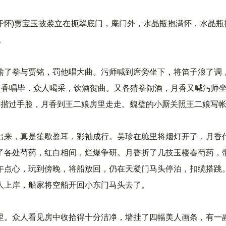
(开怀)贾宝玉披袭立在扼翠底门，庵门外，水晶瓶抱满怀，水晶瓶
。
输了拳与贾铭，罚他唱大曲。污师喊到席旁坐下，将笛子浪了调
月香唱毕，众人喝采，饮酒贺曲。又各猜拳闹酒，月香又喊污师
毕揩过手脸，月香到王二娘房里走走。魏璧的小厮关照王二娘写
出来，真是笙歇盈耳，彩袖成行。吴珍在舱里将烟灯开了，月香
了各处芍药，红白相间，烂爆争研。月香折了几技玉楼春芍药，
午点心，玩到傍晚，将船放回，仍在天凝门马头停泊，扣缆搭跳
人上岸，船家将空船开回小东门马头去了。
里。众人看见房中收拾得十分洁净，墙挂了四幅美人画条，有一