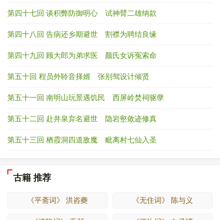
第四十七回 谈积弊防御明心 试神臂二雄纳款
第四十八回 告病还乡期避世 割襟为聘结良缘
第四十九回 顾大郎为弟求医 颜氏女诉冤索命
第五十回 程员外聆音择婿 张别驾设计倾贤
第五十一回 南明山玩景遇饥民 西屏岭焚祠驱孽
第五十二回 赴井泉弃名避世 隐岩壑敛迹修真
第五十三回 栖霞洞四道敌魔 毗离村七仙入圣
古籍 推荐
《平斋词》 洪咨夔
《无住词》 陈与义