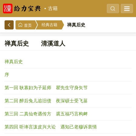
古籍
禅真后史
经典古籍
首页
禅真后史 清溪道人
禅真后史
序
第一回 耿寡妇为子延师 瞿先生守身矢节
第二回 醉后兔儿追旧债 夜深硕士受飞菑
第三回 二真仙奇遇传方 裘五福巧言构衅
第四回 听谗言泼皮兴大讼 遇知己老穆诉衷情