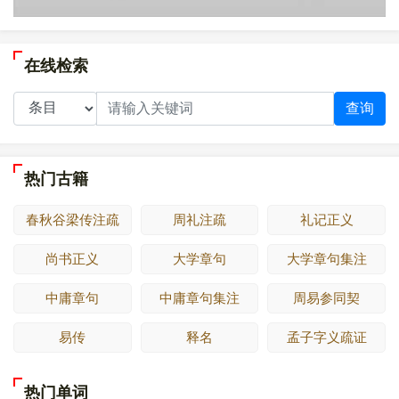
在线检索
查询
热门古籍
春秋谷梁传注疏
周礼注疏
礼记正义
尚书正义
大学章句
大学章句集注
中庸章句
中庸章句集注
周易参同契
易传
释名
孟子字义疏证
热门单词