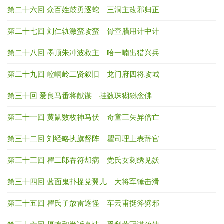
第二十六回 众百姓鼓勇逐蛇 三洞主改邪归正
第二十七回 刘仁轨激蛮攻蛮 骨查腊用计中计
第二十八回 墨顶朱冲波救主 哈一喃出猎兴兵
第二十九回 崆峒岭二贤叙旧 龙门府四将攻城
第三十回 爱良马番将献谋 挂数珠猢狲念佛
第三十一回 黄鼠数枚神马伏 奇童三矢异僧亡
第三十二回 刘经略执旗督阵 瞿司理上表辞官
第三十三回 瞿二郎吞符却病 党氏女刺绣见妖
第三十四回 蓝面鬼扑捉党翼儿 大将军锤击滑
第三十五回 瞿氏子放雷逐怪 车云甫挺斧劈邪