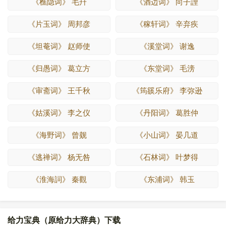
《樵隐词》 毛幵
《酒边词》 向子諲
《片玉词》 周邦彦
《稼轩词》 辛弃疾
《坦菴词》 赵师使
《溪堂词》 谢逸
《归愚词》 葛立方
《东堂词》 毛滂
《审斋词》 王千秋
《筠豀乐府》 李弥逊
《姑溪词》 李之仪
《丹阳词》 葛胜仲
《海野词》 曾觌
《小山词》 晏几道
《逃禅词》 杨无咎
《石林词》 叶梦得
《淮海詞》 秦觀
《东浦词》 韩玉
给力宝典（原给力大辞典）下载