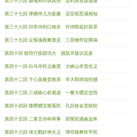
第三十六回 摄魂和尚诉真情 觅利黄冠谋放债
第三十七回 厚赠侍儿为妾媵 议芟权恶谒相知
第三十八回 印常侍利口饰非 许侍郎庇奸获罪
第三十九回 众冤魂夜舞显灵 三异物宵征降祸
第四十回 散符疗疫阴功大 掘鼠开疑识见多
第四十一回 白马寺怀义嫉贤 大峡山羊雷仗义
第四十二回 卞心泉赂贵救亲 羊大郎肆凶拒捕
第四十三回 三戒铭心权避迹 一餐大嚼定交情
第四十四回 喽啰赠宝救冤民 孔目收金宽狱犯
第四十五回 二寨主停杯审事 四冤犯遇赦远奔
第四十六回 侠士戮奸伸大义 簿司移衅诈平民