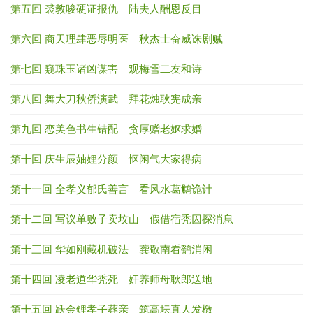
第五回 裘教唆硬证报仇 陆夫人酬恩反目
第六回 商天理肆恶辱明医 秋杰士奋威诛剧贼
第七回 窥珠玉诸凶谋害 观梅雪二友和诗
第八回 舞大刀秋侨演武 拜花烛耿宪成亲
第九回 恋美色书生错配 贪厚赠老妪求婚
第十回 庆生辰妯娌分颜 怄闲气大家得病
第十一回 全孝义郁氏善言 看风水葛鹪诡计
第十二回 写议单败子卖坟山 假借宿秃囚探消息
第十三回 华如刚藏机破法 龚敬南看鹞消闲
第十四回 凌老道华秃死 奸养师母耿郎送地
第十五回 跃金鲤孝子葬亲 筑高坛真人发檄