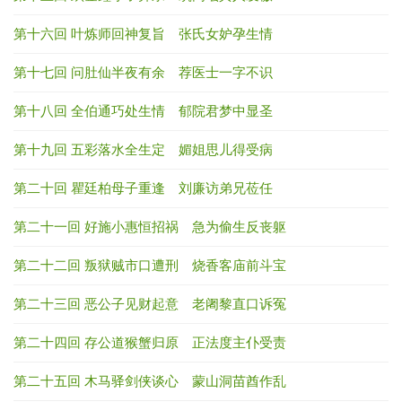
第十六回 叶炼师回神复旨 张氏女妒孕生情
第十七回 问肚仙半夜有余 荐医士一字不识
第十八回 全伯通巧处生情 郁院君梦中显圣
第十九回 五彩落水全生定 媚姐思儿得受病
第二十回 瞿廷柏母子重逢 刘廉访弟兄莅任
第二十一回 好施小惠恒招祸 急为偷生反丧躯
第二十二回 叛狱贼市口遭刑 烧香客庙前斗宝
第二十三回 恶公子见财起意 老阇黎直口诉冤
第二十四回 存公道猴蟹归原 正法度主仆受责
第二十五回 木马驿剑侠谈心 蒙山洞苗酋作乱