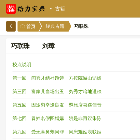
古籍
巧联珠
经典古籍
首页
巧联珠 刘璋
校点说明
第一回 闻秀才结社题诗 方按院游山访婿
第三回 富家儿当场出丑 穷秀才暗地遭秧
第五回 因途穷幸逢良友 羁旅店喜遇佳音
第七回 冒姓名假图婚媾 辨是非再议朱陈
第九回 受无辜舅甥同罪 同患难姑表联姻