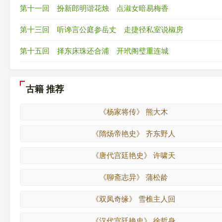
第十一回 扮新郎明谐花烛 点淑女暗易梅香
第十三回 听谗言公庭参岳丈 走捷径私室说椒房
第十五回 择东床珠还合浦 开玳阁璧重连城
古籍 推荐
《杨家将传》 熊大木
《隋炀帝艳史》 齐东野人
《唐代宫廷艳史》 许啸天
《聊斋志异》 蒲松龄
《双凤奇缘》 雪樵主人回
《汉代宫廷艳史》 徐哲身