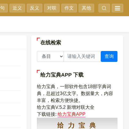
句
近义
反义
对联
作文
其他
在线检索
查询
给力宝典APP
下载
给力宝典，一部软件包含18部字典词
典，总超过3亿文字。数据量大，内容
丰富，检索方便快捷。
给力宝典V.5.2 新增对联大全
下载链接:
给力宝典APP