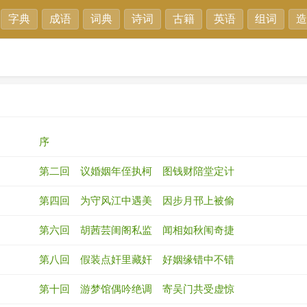
字典
成语
词典
诗词
古籍
英语
组词
造
序
第二回 议婚姻年侄执柯 图钱财陪堂定计
第四回 为守风江中遇美 因步月邗上被偷
第六回 胡茜芸闺阁私监 闻相如秋闱奇捷
第八回 假装点奸里藏奸 好姻缘错中不错
第十回 游梦馆偶吟绝调 寄吴门共受虚惊