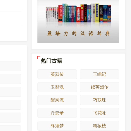
热门古籍
英烈传
玉蟾记
玉梨魂
续英烈传
醒风流
巧联珠
丹忠录
飞花咏
终须梦
粉妆楼