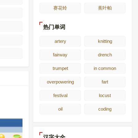
赛花铃
蕉叶帕
热门单词
artery
knitting
fairway
drench
trumpet
in common
overpowering
fart
festival
locust
oil
coding
汉字大全