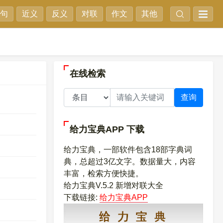
句
近义
反义
对联
作文
其他
在线检索
查询
给力宝典APP
下载
给力宝典，一部软件包含18部字典词
典，总超过3亿文字。数据量大，内容
丰富，检索方便快捷。
给力宝典V.5.2 新增对联大全
下载链接:
给力宝典APP