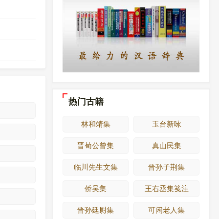
热门古籍
林和靖集
玉台新咏
晋荀公曾集
真山民集
临川先生文集
晋孙子荆集
侨吴集
王右丞集笺注
晋孙廷尉集
可闲老人集