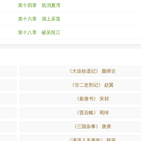
第十四章 筑消夏湾
第十六章 湖上采莲
第十八章 破吴投江
《大业拾遗记》 颜师古
《廿二史劄记》 赵翼
《新唐书》 宋祁
《晋后略》 荀绰
《三国杂事》 唐庚
《满清入关暴政》 韩菼