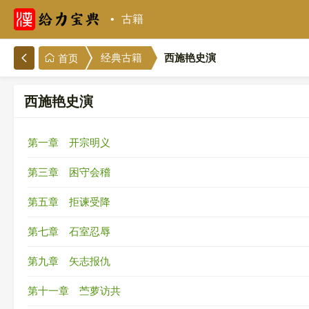
古籍
西施艳史演
经典古籍
首页
西施艳史演
第一章 开宗明义
第三章 困守会稽
第五章 拒谏受降
第七章 石室忍辱
第九章 矢志报仇
第十一章 苎萝访共