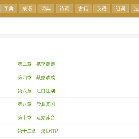
字典
成语
词典
诗词
古籍
英语
组词
造
第二章 携李覆师
第四章 献赂请成
第六章 江口送别
第八章 尝粪复国
第十章 造姑苏台
第十二章 溪边订约