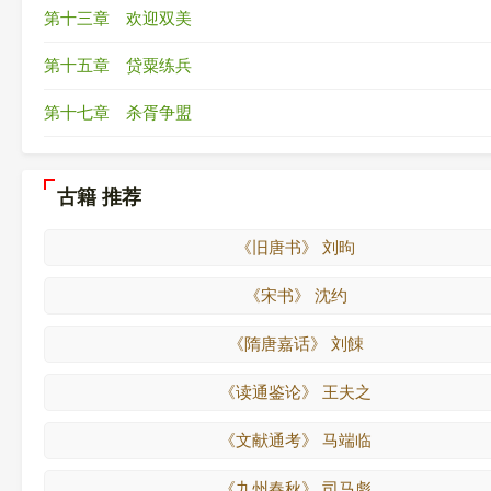
第十三章 欢迎双美
第十五章 贷粟练兵
第十七章 杀胥争盟
古籍 推荐
《旧唐书》 刘昫
《宋书》 沈约
《隋唐嘉话》 刘餗
《读通鉴论》 王夫之
《文献通考》 马端临
《九州春秋》 司马彪