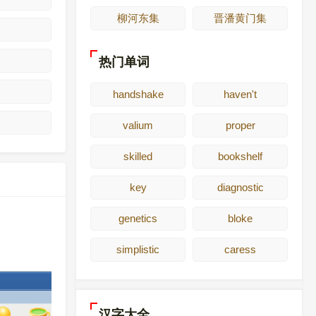
柳河东集
晋潘黄门集
热门单词
handshake
haven't
valium
proper
skilled
bookshelf
key
diagnostic
genetics
bloke
simplistic
caress
汉字大全