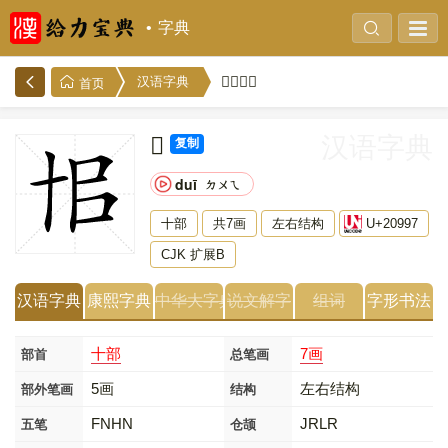
字典
𠦗的解释
汉语字典
首页
𠦗
汉语字典
复制
duī
ㄉㄨㄟ
十部
共7画
左右结构
U+20997
CJK 扩展B
汉语字典
康熙字典
中华大字典
说文解字
组词
字形书法
十部
7画
部首
总笔画
5画
左右结构
部外笔画
结构
FNHN
JRLR
五笔
仓颉