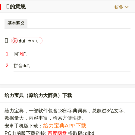
𠦗
的意思
折叠
基本释义
𠦗
duī
ㄉㄨㄟ
1.
同“
堆
”。
2.
拼音duī。
给力宝典（原给力大辞典）下载
给力宝典，一部软件包含18部字典词典，总超过3亿文字。
数据量大，内容丰富，检索方便快捷。
给力宝典APP下载
安卓手机版下载：
PC电脑版下载链接:
百度网盘
提取码: glbd