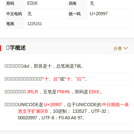
EDIX
无
郑码
四角
无
U+20997
中文电码
统一码
笔画
1225151
𠦗
字概述
折叠
〔
𠦗
〕字拼音是duī，部首是十，总笔画是7画。
〔
𠦗
〕字是左右结构，可拆字为“
十、㠯
”或“
十、
"㠯"
”。
〔
𠦗
〕字仓颉码是
JRLR
，五笔是
FNHN
，郑码是
EDIX
。
〔
𠦗
〕字的UNICODE是
U+20997
，位于UNICODE的
中日韩统一表
意文字扩展区B
，10进制： 133527，UTF-32：
00020997，UTF-8：F0 A0 A6 97。