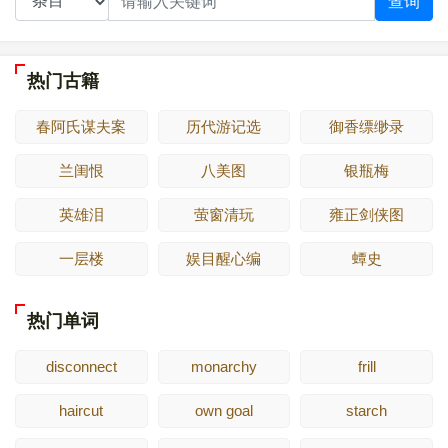
查询
热门古籍
春阿氏谋夫案
历代游记选
御香缥缈录
兰闺恨
八美图
银瓶梅
英雄泪
萤窗清玩
雍正剑侠图
一层楼
娱目醒心编
蟫史
热门单词
disconnect
monarchy
frill
haircut
own goal
starch