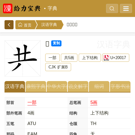
字典
𠀗的解释
汉语字典
首页
𠀗
汉语字典
复制
一部
共5画
上下结构
U+20017
CJK 扩展B
汉语字典
康熙字典
中华大字典
说文解字
组词
字形书法
一部
5画
部首
总笔画
4画
上下结构
部外笔画
结构
ATU
TH
五笔
仓颉
EAM
无
郑码
四角