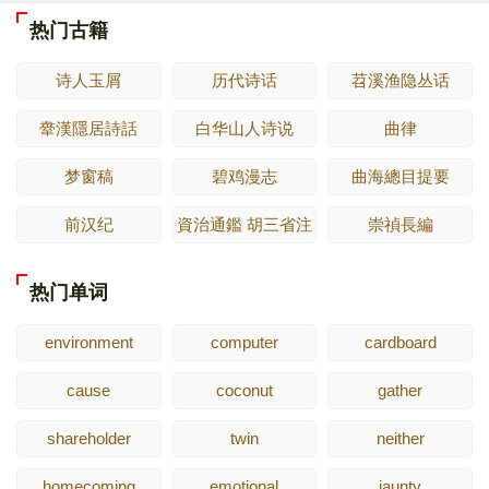
热门古籍
诗人玉屑
历代诗话
苕溪渔隐丛话
舝漢隱居詩話
白华山人诗说
曲律
梦窗稿
碧鸡漫志
曲海總目提要
前汉纪
資治通鑑 胡三省注
崇禎長編
热门单词
environment
computer
cardboard
cause
coconut
gather
shareholder
twin
neither
homecoming
emotional
jaunty