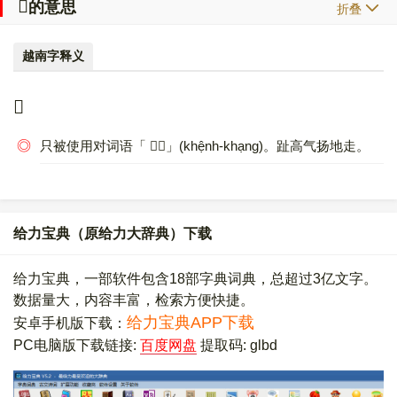
𠀗
的意思
折叠
越南字释义
𠀗
◎
只被使用对词语「
𠀗
𠀖
」(khệnh-khạng)。趾高气扬地走。
给力宝典（原给力大辞典）下载
给力宝典，一部软件包含18部字典词典，总超过3亿文字。
数据量大，内容丰富，检索方便快捷。
给力宝典APP下载
安卓手机版下载：
PC电脑版下载链接:
百度网盘
提取码: glbd