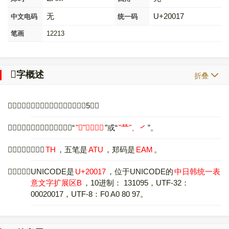
无
U+20017
中文电码
统一码
笔画
12213
𠀗
字概述
折叠
〔
𠀗
〕字拼音是，部首是一，总笔画是5画。
〔
𠀗
〕字是上下结构，可拆字为“
"𠀗"
、艹、丆
”或“
"龷"
、㇒
”。
〔
𠀗
〕字仓颉码是
TH
，五笔是
ATU
，郑码是
EAM
。
〔
𠀗
〕字的UNICODE是
U+20017
，位于UNICODE的
中日韩统一表
意文字扩展区B
，10进制： 131095，UTF-32：
00020017，UTF-8：F0 A0 80 97。