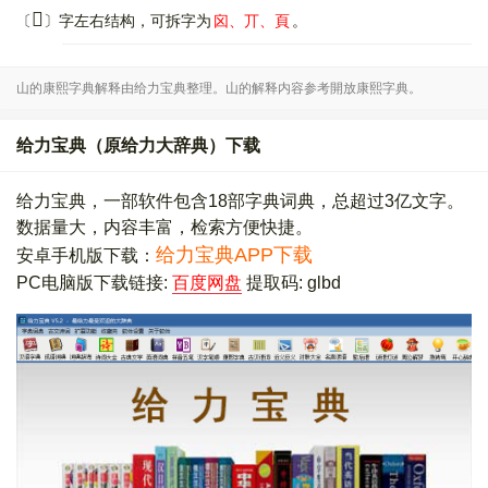
𩔅
〔
〕字左右结构，可拆字为
囟、丌、頁
。
山的康熙字典解释由给力宝典整理。山的解释内容参考開放康熙字典。
给力宝典（原给力大辞典）下载
给力宝典，一部软件包含18部字典词典，总超过3亿文字。
数据量大，内容丰富，检索方便快捷。
给力宝典APP下载
安卓手机版下载：
PC电脑版下载链接:
百度网盘
提取码: glbd