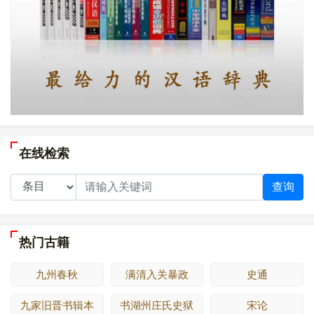
在线检索
查询
热门古籍
九州春秋
满清入关暴政
史通
九家旧晋书辑本
书湖州庄氏史狱
宋论