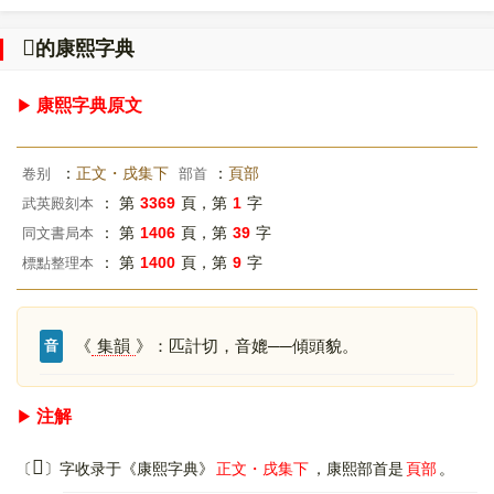
𩔅
的康熙字典
康熙字典原文
：
正文・戌集下
：
頁部
卷别
部首
： 第
3369
頁，第
1
字
武英殿刻本
： 第
1406
頁，第
39
字
同文書局本
： 第
1400
頁，第
9
字
標點整理本
《
集韻
》：匹計切，音媲──傾頭貌。
音
注解
𩔅
〔
〕字收录于《康熙字典》
正文・戌集下
，康熙部首是
頁部
。