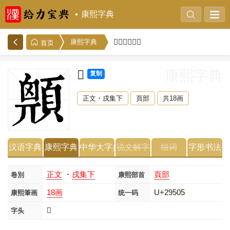
康熙字典
𩔅的康熙字典
康熙字典
首页
𩔅
康熙字典
复制
正文・戌集下
頁部
共18画
汉语字典
康熙字典
中华大字典
说文解字
组词
字形书法
正文
・
戌集下
頁部
卷別
康熙部首
18画
U+29505
康熙筆画
统一码
𩔅
字头