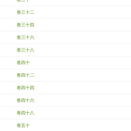
卷三十二
卷三十四
卷三十六
卷三十八
卷四十
卷四十二
卷四十四
卷四十六
卷四十八
卷五十