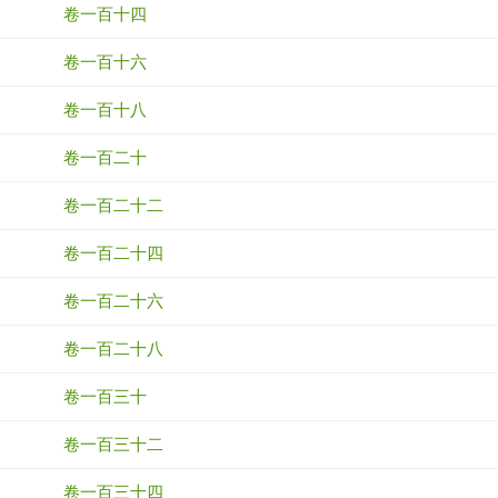
卷一百十四
卷一百十六
卷一百十八
卷一百二十
卷一百二十二
卷一百二十四
卷一百二十六
卷一百二十八
卷一百三十
卷一百三十二
卷一百三十四