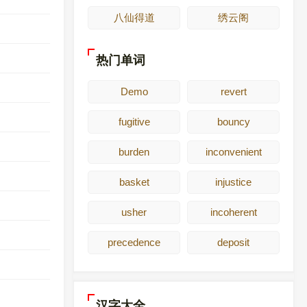
八仙得道
绣云阁
热门单词
Demo
revert
fugitive
bouncy
burden
inconvenient
basket
injustice
usher
incoherent
precedence
deposit
汉字大全