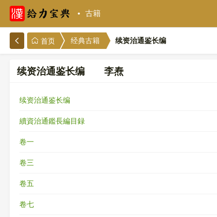
古籍
续资治通鉴长编
经典古籍
首页
续资治通鉴长编 李焘
续资治通鉴长编
續資治通鑑長編目録
卷一
卷三
卷五
卷七