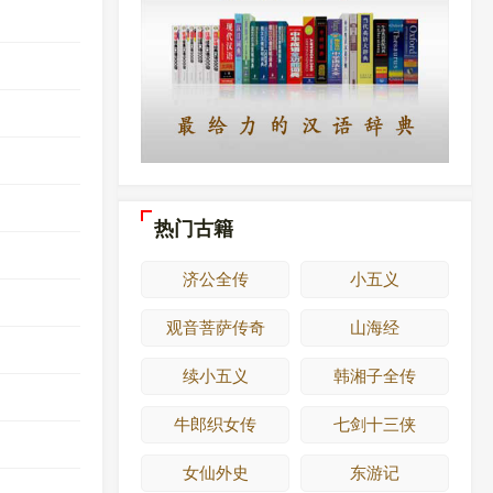
热门古籍
济公全传
小五义
观音菩萨传奇
山海经
续小五义
韩湘子全传
牛郎织女传
七剑十三侠
女仙外史
东游记