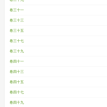
卷三十一
卷三十三
卷三十五
卷三十七
卷三十九
卷四十一
卷四十三
卷四十五
卷四十七
卷四十九