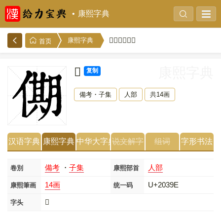
康熙字典
𠎞的康熙字典
康熙字典
首页
𠎞
康熙字典
复制
備考・子集
人部
共14画
汉语字典
康熙字典
中华大字典
说文解字
组词
字形书法
備考
・
子集
人部
卷別
康熙部首
14画
U+2039E
康熙筆画
统一码
𠎞
字头