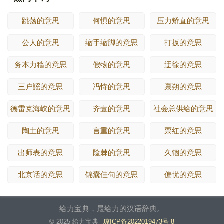
跳荡的意思
何惧的意思
压力矫直的意思
公人的意思
缩手缩脚的意思
打扳的意思
务本力穑的意思
假物的意思
迂徐的意思
三户謡的意思
冯恃的意思
禀朔的意思
德雷克海峡的意思
齐壹的意思
社会总供给的意思
陶土的意思
言重的意思
票红的意思
出师表的意思
险棘的意思
久锢的意思
北京话的意思
锦囊佳句的意思
偏忧的意思
给力宝典，最给力的汉语辞典。
© 2025 给力宝典
琼ICP备2022019473号-8