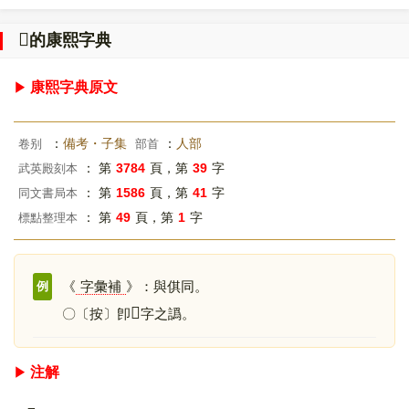
𠎞
的康熙字典
康熙字典原文
：
備考・子集
：
人部
卷别
部首
： 第
3784
頁，第
39
字
武英殿刻本
： 第
1586
頁，第
41
字
同文書局本
： 第
49
頁，第
1
字
標點整理本
《
字彙補
》：與倛同。
例
𠐾
〇〔按〕卽
字之譌。
注解