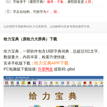
𠎞
〔
〕字收录于《康熙字典》
備考・子集
，康熙部首是
人部
。
𠎞
〔
〕字左右结构，可拆字为
亻、期
。
山的康熙字典解释由给力宝典整理。山的解释内容参考開放康熙字典。
给力宝典（原给力大辞典）下载
给力宝典，一部软件包含18部字典词典，总超过3亿文字。
数据量大，内容丰富，检索方便快捷。
给力宝典APP下载
安卓手机版下载：
PC电脑版下载链接:
百度网盘
提取码: glbd