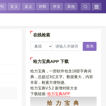
句
近义
反义
对联
作文
其他
在线检索
查询
给力宝典APP
下载
给力宝典，一部软件包含18部字典词
典，总超过3亿文字。数据量大，内容
丰富，检索方便快捷。
给力宝典V.5.2 新增对联大全
下载链接:
给力宝典APP