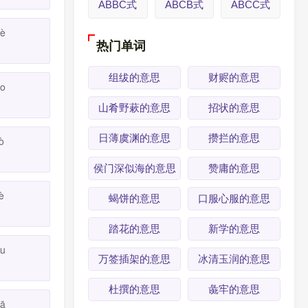
ABBC式
ABCB式
ABCC式
iè
热门单词
组绂的意思
财赆的意思
ào
山肴野蔌的意思
招状的意思
日薄虞渊的意思
攒拦的意思
ò
侯门深似海的意思
赞庸的意思
è
蝎饼的意思
口服心服的意思
踏花的意思
新学的意思
ǒu
万签插架的意思
冰清玉润的意思
杜撰的意思
彘牢的意思
uā