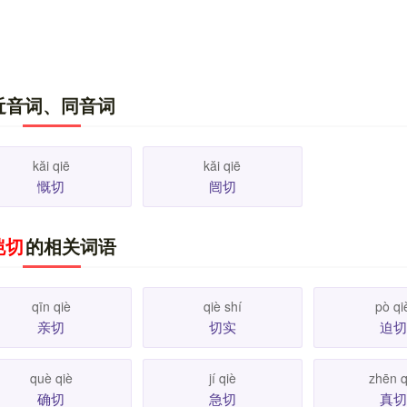
近音词、同音词
kăi qiē
kăi qiē
慨切
闿切
恺切
的相关词语
qīn qiè
qiè shí
pò qi
亲切
切实
迫切
què qiè
jí qiè
zhēn q
确切
急切
真切