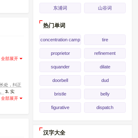
东浦词
山谷词
热门单词
concentration camp
tire
proprietor
refinement
squander
dilate
doorbell
dud
长处，纠正
。
3.
实
bristle
belly
多解释
]
figurative
dispatch
汉字大全