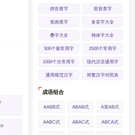
拼音查字
部首查字
笔画查字
多音字大全
叠字大全
独体字大全
500个最常用字
2500个常用字
1000个次常用字
现代汉语通用字
通用规范汉字
简繁汉字对照表
成语组合
è
AABB式
ABAB式
A里AB式
AABC式
ABAC式
ABCA式
iè