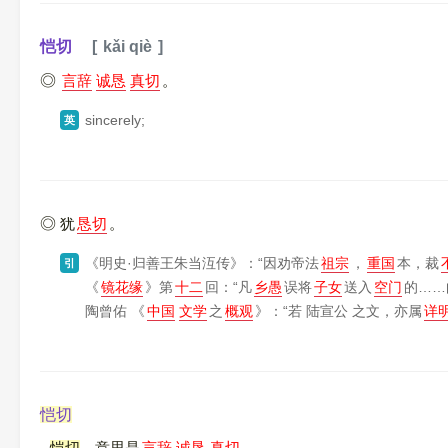
恺切
kǎi qiè
言辞
诚恳
真切
。
sincerely;
英
犹
恳切
。
《明史·归善王朱当沍传》
：“因劝帝法
祖宗
，
重国
本，裁
引
《
镜花缘
》
第
十二
回：“凡
乡愚
误将
子女
送入
空门
的……
陶曾佑
《
中国
文学
之
概观
》
：“若 陆宣公 之文，亦属
详
恺切