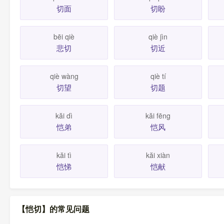
切面
切盼
bēi qiè
qiè jìn
悲切
切近
qiè wàng
qiè tí
切望
切题
kăi dì
kăi fēng
恺弟
恺风
kăi tì
kăi xiàn
恺悌
恺献
【恺切】的常见问题