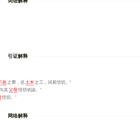
词语解释
引证解释
不急
之费，息
土木
之工，词甚愷切。”
向其
父母
愷切劝諭。”
明
愷切。”
网络解释