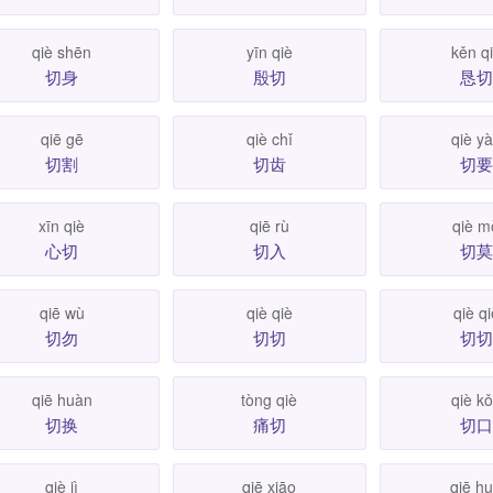
qiè shēn
yīn qiè
kěn q
切身
殷切
恳切
qiē gē
qiè chǐ
qiè y
切割
切齿
切要
xīn qiè
qiē rù
qiè m
心切
切入
切莫
qiē wù
qiè qiè
qiè qi
切勿
切切
切切
qiē huàn
tòng qiè
qiè k
切换
痛切
切口
qiè jì
qiē xiāo
qiē h