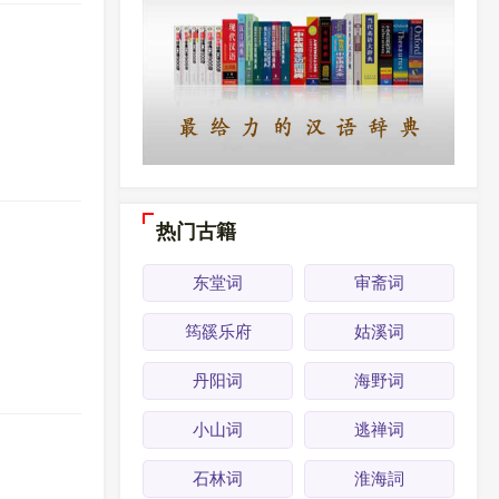
热门古籍
东堂词
审斋词
筠豀乐府
姑溪词
丹阳词
海野词
小山词
逃禅词
石林词
淮海詞