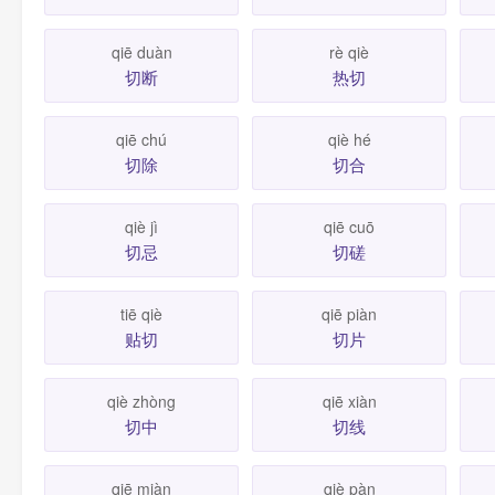
qiē duàn
rè qiè
切断
热切
qiē chú
qiè hé
切除
切合
qiè jì
qiē cuō
切忌
切磋
tiē qiè
qiē piàn
贴切
切片
qiè zhòng
qiē xiàn
切中
切线
qiē miàn
qiè pàn