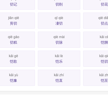
切记
切削
切花
jiăn qiē
qī qiè
qiē di
剪切
凄切
切点
qiē gāo
qiè mài
kăi c
切糕
切脉
恺恻
kăi gē
kăi lè
kăi qi
恺歌
恺乐
恺切
kăi yù
kăi zhí
kăi zh
恺豫
恺直
恺至