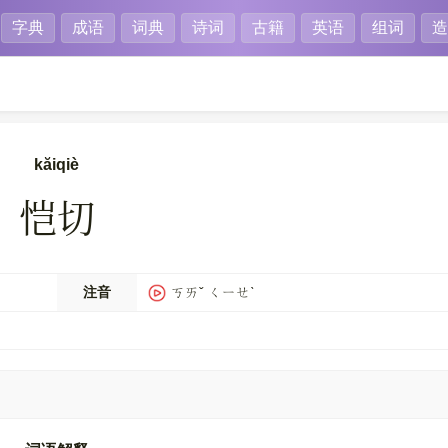
字典
成语
词典
诗词
古籍
英语
组词
造
kăiqiè
恺切
注音
ㄎㄞˇ ㄑㄧㄝˋ