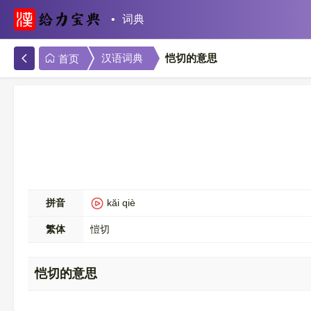
词典
恺切的意思
汉语词典
首页
拼音
kăi qiè
繁体
愷切
恺切的意思