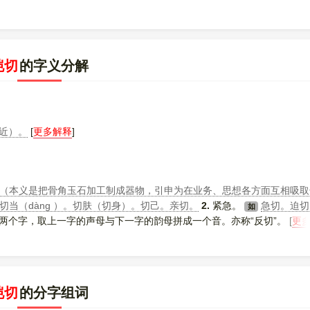
恺切
的字义分解
近）。
[
更多解释
]
（本义是把骨角玉石加工制成器物，引申为在业务、思想各方面互相吸取
切当（dàng ）。切肤（切身）。切己。亲切。
2.
紧急。
急切。迫切
如
个字，取上一字的声母与下一字的韵母拼成一个音。亦称“反切”。 [
更
恺切
的分字组词