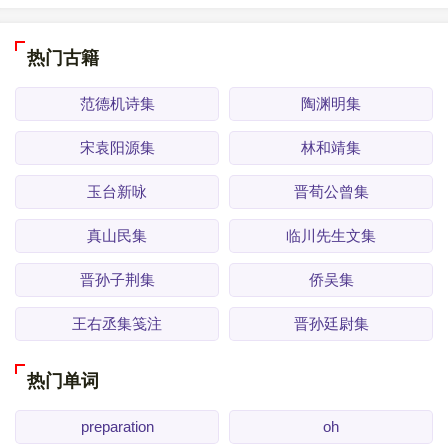
热门古籍
范德机诗集
陶渊明集
宋袁阳源集
林和靖集
玉台新咏
晋荀公曾集
真山民集
临川先生文集
晋孙子荆集
侨吴集
王右丞集笺注
晋孙廷尉集
热门单词
preparation
oh