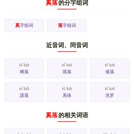
奚落
的分字组词
倒失意；②豪迈，不拘束，均亦作“落魄（bó ）”）。
3.
遗留在后面。
落后。落伍。落选。
4.
停留，留下。
如
落户。落荒。落笔。落款。
5.
停留或居住的地方。
如
村落。部落。院落。
6.
归属，得到某种结果。
落
奚
字组词
如
落
字组词
如
得。落空。
7.
陷入不利境地。
落网。落难（nàn）。
如
8.
古代宫室建成时举行的祭礼，现泛指建筑物完工。
如
落成。
9.
稀少。
疏落。稀稀落落。
10.
屋檐上的滴
近音词、同音词
如
水装置（俗称“檐滴水”）。
“矗不知其几千万落。”
11.
如
死亡。
殂落。
12.
〔～～〕①豁达，大方，如“～～
如
大方”；②孤独，不苟合，如“～～寡合。”
13.
篱笆。
xī luò
xī luò
xī luò
如
“凿井浚渠，缚落锄园。”
落 [ lào ]
1.
用于一些口语词，
稀落
徯落
傒落
如“落枕”、“落炕”等。 [
更多解释
]
xǐ luò
xì luò
xǐ luó
謑落
系络
洗罗
奚落
的相关词语