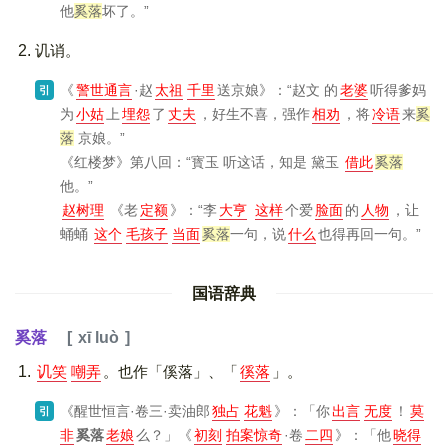
他
奚落
坏了。”
讥诮。
《
警世通言
·赵
太祖
千里
送京娘》
：“赵文 的
老婆
听得爹妈
引
为
小姑
上
埋怨
了
丈夫
，好生不喜，强作
相劝
，将
冷语
来
奚
落
京娘。”
《红楼梦》
第八回：“寳玉 听这话，知是 黛玉
借此
奚落
他。”
赵树理
《老
定额
》
：“李
大亨
这样
个爱
脸面
的
人物
，让
蛹蛹
这个
毛孩子
当面
奚落
一句，说
什么
也得再回一句。”
国语辞典
奚落
xī luò
讥笑
嘲弄
。也作「傒落」、「
徯落
」。
《醒世恒言·卷三·卖油郎
独占
花魁
》
：「你
出言
无度
！
莫
引
非
奚落
老娘
么？」
《
初刻
拍案惊奇
·卷
二四
》
：「他
晓得