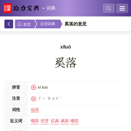
词典
奚落的意思
汉语词典
首页
xīluò
奚落
拼音
xī luò
注音
ㄒㄧ ㄌㄨㄛˋ
词性
动词
近义词
嘲弄
挖苦
讥讽
讽刺
嘲笑