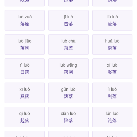
luò zuò
jī luò
liú luò
落座
击落
流落
luò jiăo
luò chà
huá luò
落脚
落差
滑落
rì luò
luò wăng
xī luò
日落
落网
奚落
xī luò
gǔn luò
lì luò
奚落
滚落
利落
qǐ luò
xiàn luò
lún luò
起落
陷落
沦落