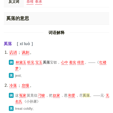
反义词
恭维
奉承
奚落的意思
词语解释
奚落
xī luò
讥诮
；
讽刺
。
林黛玉
听见
宝玉
奚落
宝钗，
心中
着实
得意
。——
《
红楼
例
梦
》
jest;
英
冷落
；
怠慢
。
这
冤家
莫竟信
刁唆
，把
奴家
，恩
和爱
，尽
奚落
。——元·
无
例
名氏
《小孙屠》
treat coldly;
英