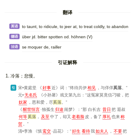
翻译
英语
to taunt, to ridicule, to jeer at, to treat coldly, to abandon
德语
über jd. bitter spotten od. höhnen (V)​
法语
se moquer de, railler
引证解释
冷落；怠慢。
宋•黄庭坚
《
好事
近》
词：“终待共伊
相见
，与佯佯
奚落
。”
引
元•
无名氏
《小孙屠》
戏文第九出：“这冤家莫竟信刁唆，把
奴家
，恩和爱，尽
奚落
。”
《
醒世恒言
·独孤生
归途
闹梦》
：“那 白长吉
昔日
把 遐叔
何等
奚落
，
及至
中了，却又
老着脸
皮，备了
厚礼
也来
称
贺
。”
清•李渔
《慎
鸾交
·品花》
：“
好生
看待
我
如夫人
，
不要
把