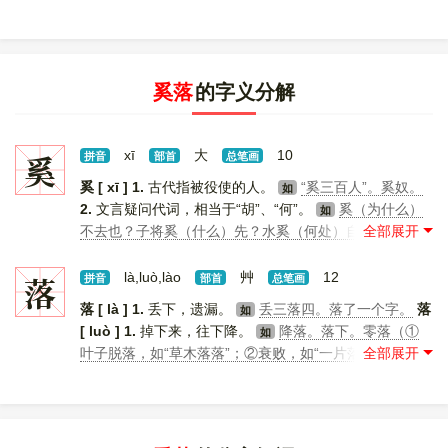
奚落
的字义分解
奚
xī
大
10
拼音
部首
总笔画
奚 [ xī ]
1.
古代指被役使的人。
“奚三百人”。奚奴。
如
2.
文言疑问代词，相当于“胡”、“何”。
奚（为什么）
如
不去也？子将奚（什么）先？水奚（何处）自至？
3.
姓。 [
更多解释
]
落
là,luò,lào
艸
12
拼音
部首
总笔画
落 [ là ]
1.
丢下，遗漏。
丢三落四。落了一个字。
落
如
[ luò ]
1.
掉下来，往下降。
降落。落下。零落（①
如
叶子脱落，如“草木落落”；②衰败，如“一片落落景象”；
③稀疏，如“枪声落落”）。脱落。落叶。落泪。落潮。落
英。落日。落体。落座。陨落。落井下石（形容乘人之
危，加以打击陷害）。落雁沉鱼。叶落归根。
2.
衰败。
没（mò）落。破落。衰落。沦落。流落。落泊（①潦
如