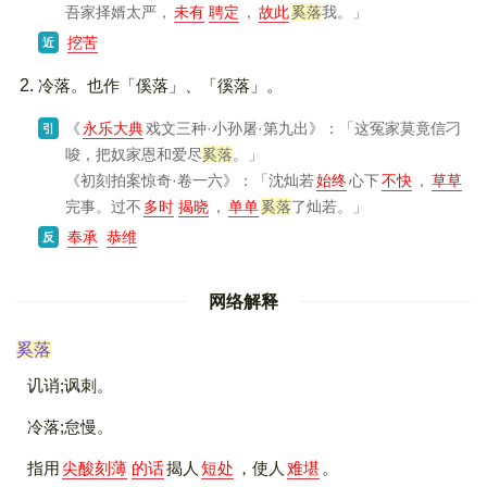
吾家择婿太严，
未有
聘定
，
故此
奚落
我。」
挖苦
近
冷落。也作「傒落」、「徯落」。
《
永乐大典
戏文三种·小孙屠·第九出》
：「这冤家莫竟信刁
引
唆，把奴家恩和爱尽
奚落
。」
《初刻拍案惊奇·卷一六》
：「沈灿若
始终
心下
不快
，
草草
完事。过不
多时
揭晓
，
单单
奚落
了灿若。」
奉承
恭维
反
网络解释
奚落
讥诮;讽刺。
冷落;怠慢。
指用
尖酸刻薄
的话
揭人
短处
，使人
难堪
。