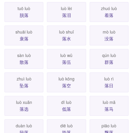
tuō luò
luò lèi
zhuó luò
脱落
落泪
着落
shuāi luò
luò shuǐ
mò luò
衰落
落水
没落
sàn luò
luò wǔ
qún luò
散落
落伍
群落
zhuì luò
luò kōng
luò rì
坠落
落空
落日
luò xuăn
dī luò
luò mă
落选
低落
落马
duàn luò
diē luò
piāo luò
段落
跌落
飘落