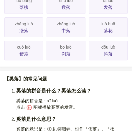
luò băng
shǔ luò
fā luò
落榜
数落
发落
zhăng luò
zhōng luò
luò huā
涨落
中落
落花
cuò luò
bō luò
dǒu luò
错落
剥落
抖落
【奚落】的常见问题
奚落的拼音是什么？奚落怎么读？
奚落的拼音是：xī luò
点击
图标播放奚落的发音
。
奚落是什么意思？
奚落的意思是：①.讥笑嘲弄。也作「傒落」、「徯