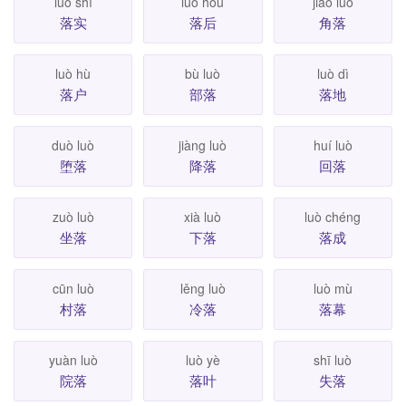
luò shí
luò hòu
jiăo luò
落实
落后
角落
luò hù
bù luò
luò dì
落户
部落
落地
duò luò
jiàng luò
huí luò
堕落
降落
回落
zuò luò
xià luò
luò chéng
坐落
下落
落成
cūn luò
lěng luò
luò mù
村落
冷落
落幕
yuàn luò
luò yè
shī luò
院落
落叶
失落