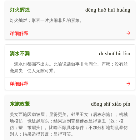
dēng huǒ huī huáng
灯火辉煌
灯火灿烂；形容一片热闹非凡的景象。
详细解释
dī shuǐ bù lòu
滴水不漏
一滴水也都漏不出去。比喻说话做事非常周全、严密；没有丝
毫漏失；使人无隙可乘。
详细解释
dōng shī xiào pín
东施效颦
美女西施因病皱眉；显得更美。邻里丑女（后称东施）；机械
地模仿；也皱起眉头；结果这副苦相使她显得更丑（效：模
仿；颦：皱眉头）。比喻不顾具体条件；不加分析地胡乱摹仿
别人；结果适得其反；显得可笑。