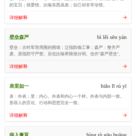
的宝贝；很爱惜。比喻东西虽差；自己却非常珍惜。
详细解释
bì lěi sēn yán
壁垒森严
壁垒：古时军营周围的围墙；泛指防御工事；森严：整齐严
肃。原指防守严密。后也比喻界限很分明。也作“森严壁垒”。
详细解释
biǎo lǐ rú yī
表里如一
表：外表；里：内心。外表和内心一个样。外表与内部一致。
形容人的言论、行动和思想完全一致。
详细解释
bìng rù gāo huāng
病入膏肓