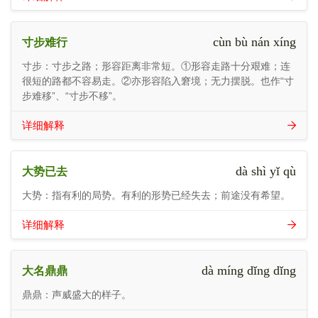
cùn bù nán xíng
寸步难行
寸步：寸步之路；形容距离非常短。①形容走路十分艰难；连
很短的路都不容易走。②亦形容陷入窘境；无力摆脱。也作“寸
步难移”、“寸步不移”。
详细解释
dà shì yǐ qù
大势已去
大势：指有利的局势。有利的形势已经失去；前途没有希望。
详细解释
dà míng dǐng dǐng
大名鼎鼎
鼎鼎：声威盛大的样子。