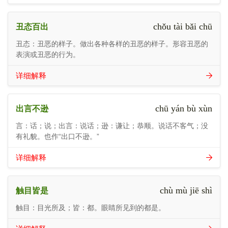
chǒu tài bǎi chū
丑态百出
丑态：丑恶的样子。做出各种各样的丑恶的样子。形容丑恶的
表演或丑恶的行为。
详细解释
chū yán bù xùn
出言不逊
言：话；说；出言：说话；逊：谦让；恭顺。说话不客气；没
有礼貌。也作“出口不逊。”
详细解释
chù mù jiē shì
触目皆是
触目：目光所及；皆：都。眼睛所见到的都是。