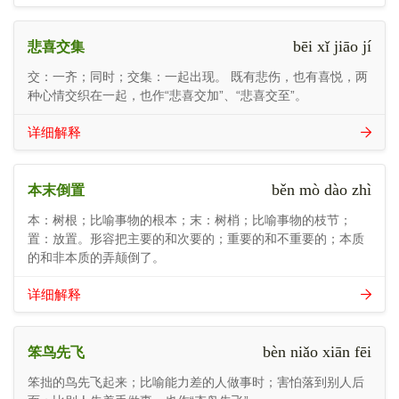
bēi xǐ jiāo jí
悲喜交集
交：一齐；同时；交集：一起出现。 既有悲伤，也有喜悦，两
种心情交织在一起，也作“悲喜交加”、“悲喜交至”。
详细解释
běn mò dào zhì
本末倒置
本：树根；比喻事物的根本；末：树梢；比喻事物的枝节；
置：放置。形容把主要的和次要的；重要的和不重要的；本质
的和非本质的弄颠倒了。
详细解释
bèn niǎo xiān fēi
笨鸟先飞
笨拙的鸟先飞起来；比喻能力差的人做事时；害怕落到别人后