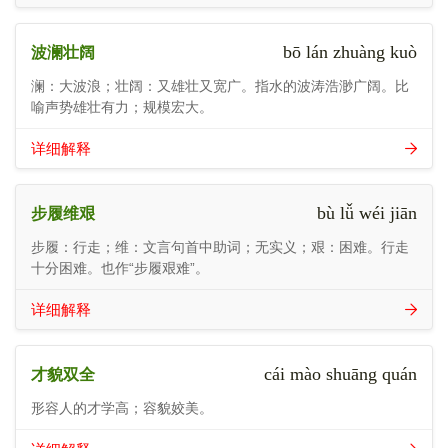
bō lán zhuàng kuò
波澜壮阔
澜：大波浪；壮阔：又雄壮又宽广。指水的波涛浩渺广阔。比
喻声势雄壮有力；规模宏大。
详细解释
bù lǚ wéi jiān
步履维艰
步履：行走；维：文言句首中助词；无实义；艰：困难。行走
十分困难。也作“步履艰难”。
详细解释
cái mào shuāng quán
才貌双全
形容人的才学高；容貌姣美。