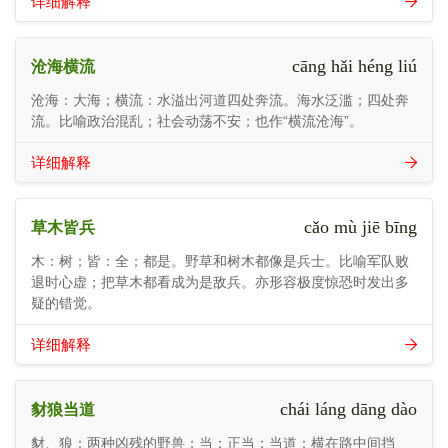
详细解释
cāng hǎi héng liú
沧海横流
沧海：大海；横流：水溢出河道四处奔流。海水泛滥；四处奔
流。比喻政治混乱；社会动荡不安；也作“横流沧海”。
详细解释
cǎo mù jiē bīng
草木皆兵
木：树；皆：全；都是。野草和树木都像是兵士。比喻军队败
退时心虚；把草木都看成为是敌兵。亦形容极度惊恐时发出多
疑的错觉。
详细解释
chái láng dāng dào
豺狼当道
豺、狼：两种凶残的野兽；当：正当；当道：横在路中间挡