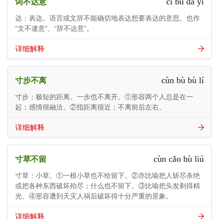
cí bù dá yì
词不达意
达：表达。语言或文辞不能确切地表达想要表达的意思。也作
“文不逮意”、“辞不达意”。
详细解释
cùn bù bù lí
寸步不离
寸步：极短的距离。一步也不离开。①形容两个人总是在一
起；感情很融洽。②指距离很近；不离前后左右。
详细解释
cùn cǎo bù liú
寸草不留
寸草：小草。①一根小草也不给留下。②亦比喻把人斩尽杀绝
或把各种东西破坏殆尽；什么也不留下。③比喻把头发剃得精
光。④形容遭到天灾人祸后破坏得十分严重的景象。
详细解释