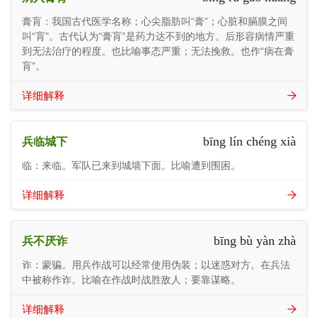
膏肓：我国古代医学名称；心尖脂肪叫“膏”；心脏和膈膜之间
叫“肓”。古代认为“膏肓”是药力达不到的地方。后形容病情严重
到无法治疗的程度。也比喻事态严重；无法挽救。也作“病在膏
肓”。
详细解释
bīng lín chéng xià
兵临城下
临：来临。军队已来到城墙下面。比喻遭到围困。
详细解释
bīng bù yàn zhà
兵不厌诈
诈：蒙骗。用兵作战可以经常使用伪装；以迷惑对方。在兵法
中被称作诈。比喻在作战时战胜敌人；要靠谋略。
详细解释