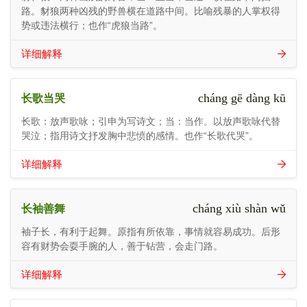
路。豺狼两种凶残的野兽横在道路中间。比喻残暴的人掌权得
势或违法横行；也作“虎狼当路”。
详细解释
cháng gē dàng kū
长歌当哭
长歌：放声歌咏；引申为写诗文；当：当作。以放声歌咏代替
哭泣；指用诗文抒发胸中悲愤的感情。也作“长歌代哭”。
详细解释
cháng xiù shàn wǔ
长袖善舞
袖子长，有利于起舞。原指有所依靠，事情就容易成功。后形
容有财势会耍手腕的人，善于钻营，会走门路。
详细解释