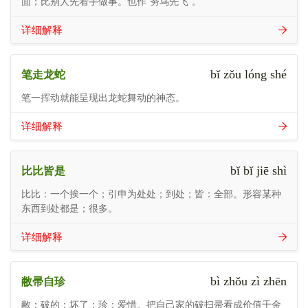
面；比别人先着手做事。也作“夯鸟先飞”。
详细解释
bǐ zǒu lóng shé
笔走龙蛇
笔一挥动就能呈现出龙蛇舞动的神态。
详细解释
bǐ bǐ jiē shì
比比皆是
比比：一个挨一个；引申为处处；到处；皆：全部。形容某种
东西到处都是；很多。
详细解释
bì zhǒu zì zhēn
敝帚自珍
敝：破的；坏了；珍：爱惜。把自己家的破扫帚看成价值千金