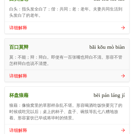
白头：指头发全白了；偕：共同；老：老年。夫妻共同生活到
头发白了的老年。
详细解释
bǎi kǒu mò biàn
百口莫辩
莫：不能；辩：辩白。即使有一百张嘴也辩白不清。形容不管
怎样辩白也说不清楚。
详细解释
bēi pán láng jí
杯盘狼藉
狼藉：像狼窝里的草那样杂乱不堪。形容喝酒吃饭快要完了的
时候或吃完以后；桌上的杯子、盘子、碗筷等乱七八糟地放
着。形容宴饮已毕或将毕时的情景。
详细解释