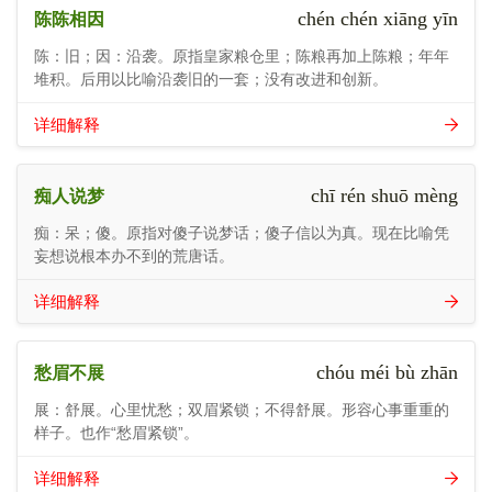
chén chén xiāng yīn
陈陈相因
陈：旧；因：沿袭。原指皇家粮仓里；陈粮再加上陈粮；年年
堆积。后用以比喻沿袭旧的一套；没有改进和创新。
详细解释
chī rén shuō mèng
痴人说梦
痴：呆；傻。原指对傻子说梦话；傻子信以为真。现在比喻凭
妄想说根本办不到的荒唐话。
详细解释
chóu méi bù zhān
愁眉不展
展：舒展。心里忧愁；双眉紧锁；不得舒展。形容心事重重的
样子。也作“愁眉紧锁”。
详细解释