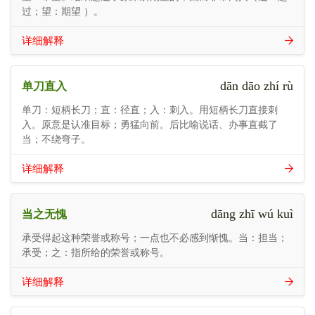
过；望：期望 ）。
详细解释
dān dāo zhí rù
单刀直入
单刀：短柄长刀；直：径直；入：刺入。用短柄长刀直接刺
入。原意是认准目标；勇猛向前。后比喻说话、办事直截了
当；不绕弯子。
详细解释
dāng zhī wú kuì
当之无愧
承受得起这种荣誉或称号；一点也不必感到惭愧。当：担当；
承受；之：指所给的荣誉或称号。
详细解释