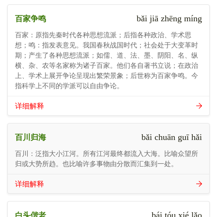
bǎi jiā zhēng míng
百家争鸣
百家：原指先秦时代各种思想流派；后指各种政治、学术思
想；鸣：指发表意见。我国春秋战国时代；社会处于大变革时
期；产生了各种思想流派；如儒、道、法、墨、阴阳、名、纵
横、杂、农等名家称为诸子百家。他们各自著书立说；在政治
上、学术上展开争论呈现出繁荣景象；后世称为百家争鸣。今
指科学上不同的学派可以自由争论。
详细解释
bǎi chuān guī hǎi
百川归海
百川：泛指大小江河。所有江河最终都流入大海。比喻众望所
归或大势所趋。也比喻许多事物由分散而汇集到一处。
详细解释
bái tóu xié lǎo
白头偕老