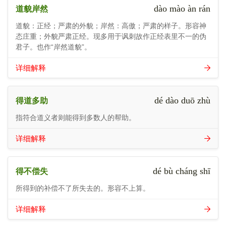
dào mào àn rán
道貌岸然
道貌：正经；严肃的外貌；岸然：高傲；严肃的样子。形容神
态庄重；外貌严肃正经。现多用于讽刺故作正经表里不一的伪
君子。也作“岸然道貌”。
详细解释
dé dào duō zhù
得道多助
指符合道义者则能得到多数人的帮助。
详细解释
dé bù cháng shī
得不偿失
所得到的补偿不了所失去的。形容不上算。
详细解释