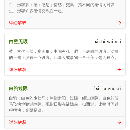
百：形容多；感：感想；情感；交集：指不同的感情同时发
生。形容许多感情交织在一起。
详细解释
bái bì wú xiá
白璧无瑕
璧：古代玉器；扁圆形；中间有孔；瑕：玉表面的斑痕。洁白
的玉器上没有一点斑痕。比喻人或事物十全十美；毫无缺点。
详细解释
bái jū guò xì
白驹过隙
白驹：白色的少壮马；喻指太阳；过隙：经过缝隙。白色的骏
马飞快地驰过缝隙。现指日影在缝隙前一扫而过。比喻时间过
得很快；光阴易逝。
详细解释