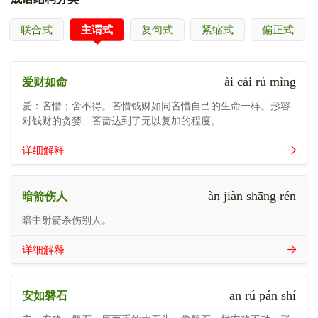
联合式
主谓式
复句式
紧缩式
偏正式
ài cái rú mìng
爱财如命
爱：吝惜；舍不得。吝惜钱财如同吝惜自己的生命一样。形容
对钱财的贪婪、吝啬达到了无以复加的程度。
详细解释
àn jiàn shāng rén
暗箭伤人
暗中射箭杀伤别人。
详细解释
ān rú pán shí
安如磐石