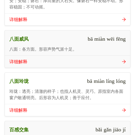
安；安稳；磐石：厚而重的大石头。像磐石一样安稳不动。形
容稳固；不可动摇。
详细解释
bā miàn wēi fēng
八面威风
八面：各方面。形容声势气派十足。
详细解释
bā miàn líng lóng
八面玲珑
玲珑：透亮；清澈的样子；也指人机灵、灵巧。原指室内各面
窗户敞通明亮。后形容为人机灵；善于应付。
详细解释
bǎi gǎn jiāo jí
百感交集