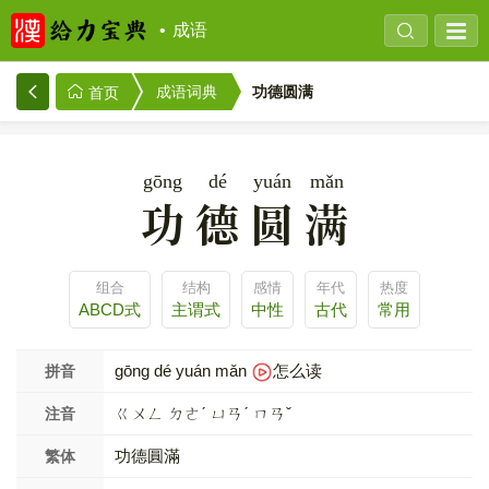
成语
功德圆满
成语词典
首页
gōng
dé
yuán
mǎn
功德圆满
组合
结构
感情
年代
热度
ABCD式
主谓式
中性
古代
常用
gōng dé yuán mǎn
怎么读
拼音
ㄍㄨㄥ ㄉㄜˊ ㄩㄢˊ ㄇㄢˇ
注音
功德圓滿
繁体