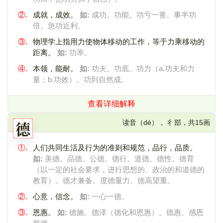
②.
成就，成效。
如:
成功。功能。功亏一篑。事半功
倍。急功近利。
③.
物理学上指用力使物体移动的工作，等于力乘移动的
距离。
如:
功率。
④.
本领，能耐。
如:
功夫。功底。功力（a.功夫和力
量；b.功效）。功到自然成。
查看详细解释
德
读音（dé）， 彳部，共15画
①.
人们共同生活及行为的准则和规范，品行，品质。
如:
美德。品德。公德。德行。道德。德性。德育
（以一定的社会要求，进行思想的、政治的和道德的
教育）。德才兼备。度德量力。德高望重。
②.
心意，信念。
如:
一心一德。
③.
恩惠。
如:
德施。德泽（德化和恩惠）。德惠。感恩