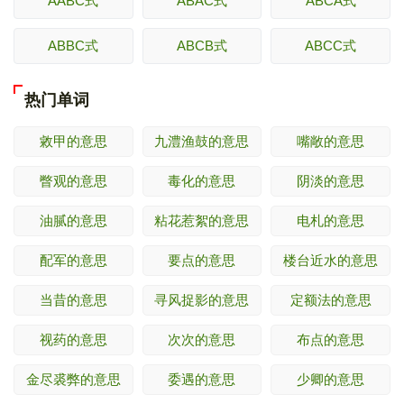
AABC式
ABAC式
ABCA式
ABBC式
ABCB式
ABCC式
热门单词
敹甲的意思
九澧渔鼓的意思
嘴敞的意思
瞥观的意思
毒化的意思
阴淡的意思
油腻的意思
粘花惹絮的意思
电札的意思
配军的意思
要点的意思
楼台近水的意思
当昔的意思
寻风捉影的意思
定额法的意思
视药的意思
次次的意思
布点的意思
金尽裘弊的意思
委遇的意思
少卿的意思