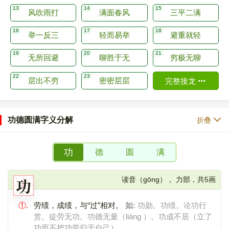
风吹雨打
满面春风
三平二满
举一反三
轻而易举
避重就轻
无所回避
聊胜于无
穷极无聊
层出不穷
密密层层
完整接龙
功德圆满字义分解
折叠
功
德
圆
满
功
读音（gōng）， 力部，共5画
①.
劳绩，成绩，与“过”相对。
如:
功勋。功绩。论功行
赏。徒劳无功。功德无量（liàng ）。功成不居（立了
功而不把功劳归于自己）。