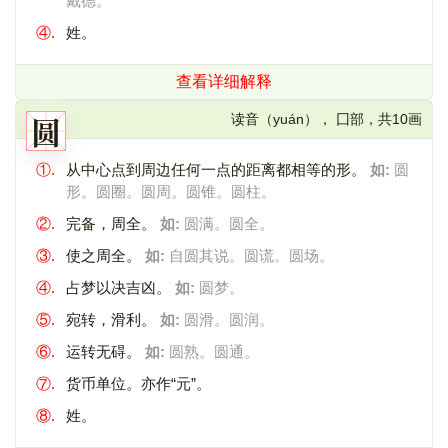
戴德。
④.
姓。
查看详细解释
圆
读音（yuán）， 囗部，共10画
①.
从中心点到周边任何一点的距离都相等的形。
如:
圆
形。圆圈。圆周。圆锥。圆柱。
②.
完备，周全。
如:
圆满。圆全。
③.
使之周全。
如:
自圆其说。圆谎。圆场。
④.
占梦以决吉凶。
如:
圆梦。
⑤.
宛转，滑利。
如:
圆滑。圆润。
⑥.
运转无碍。
如:
圆熟。圆通。
⑦.
货币单位。亦作“元”。
⑧.
姓。