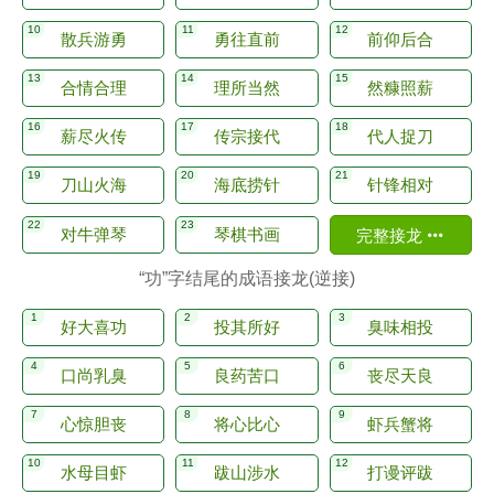
散兵游勇
勇往直前
前仰后合
合情合理
理所当然
然糠照薪
薪尽火传
传宗接代
代人捉刀
刀山火海
海底捞针
针锋相对
对牛弹琴
琴棋书画
完整接龙
“功”字结尾的成语接龙(逆接)
好大喜功
投其所好
臭味相投
口尚乳臭
良药苦口
丧尽天良
心惊胆丧
将心比心
虾兵蟹将
水母目虾
跋山涉水
打谩评跋