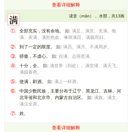
查看详细解释
满
读音（mǎn）， 水部，共13画
①.
全部充实，没有余地。
如:
满足。满意。充满。饱
满。美满。满腔热血。琳琅满目。满载而归。
②.
到了一定的限度。
如:
满员。满月。不满周岁。
③.
骄傲，不虚心。
如:
自满。志得意满。
④.
十分，全。
如:
满世界（到处）。满堂灌。满天飞。
满园春色。
⑤.
使满，斟酒。
如:
满上一杯酒。
⑥.
中国少数民族，主要分布于辽宁、黑龙江、吉林、河
北等省和北京市、内蒙古自治区。
如:
满族。满文。
满汉全席。
⑦.
姓。
查看详细解释