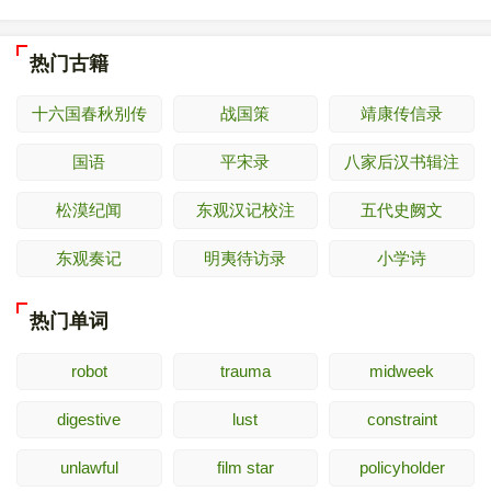
热门古籍
十六国春秋别传
战国策
靖康传信录
国语
平宋录
八家后汉书辑注
松漠纪闻
东观汉记校注
五代史阙文
东观奏记
明夷待访录
小学诗
热门单词
robot
trauma
midweek
digestive
lust
constraint
unlawful
film star
policyholder