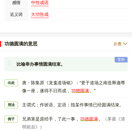
中性成语
感情
大功告成
近义词
功德圆满的意思
折叠
复制
比喻举办事情圆满结束。
唐・陈集原《龙龛道场铭》：“更于道场之南造释迦尊
出处
像一座，遂得不日而成，
功德圆满
。”
主谓式；作状语、定语；指某件事情已经圆满结束。
用法
兄弟算是原经手，了此一事，
功德圆满
。
（茅盾《清
例子
明前后》）