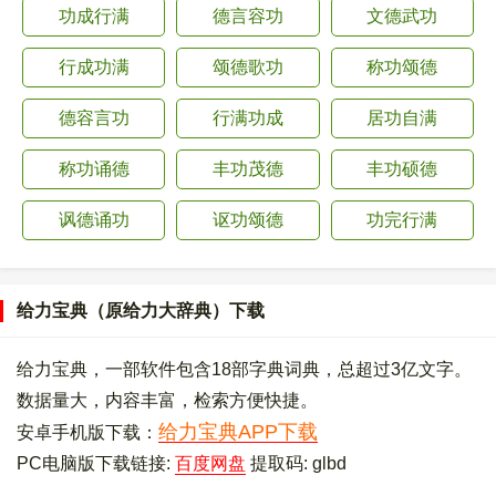
功成行满
德言容功
文德武功
行成功满
颂德歌功
称功颂德
德容言功
行满功成
居功自满
称功诵德
丰功茂德
丰功硕德
讽德诵功
讴功颂德
功完行满
给力宝典（原给力大辞典）下载
给力宝典，一部软件包含18部字典词典，总超过3亿文字。
数据量大，内容丰富，检索方便快捷。
给力宝典APP下载
安卓手机版下载：
PC电脑版下载链接:
百度网盘
提取码: glbd