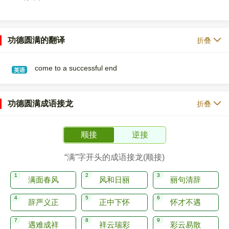
功德圆满的翻译
折叠
come to a successful end
英语
功德圆满成语接龙
折叠
顺接
逆接
“满”字开头的成语接龙(顺接)
满面春风
风和日丽
丽句清辞
辞严义正
正中下怀
怀才不遇
遇难成祥
祥云瑞彩
彩云易散