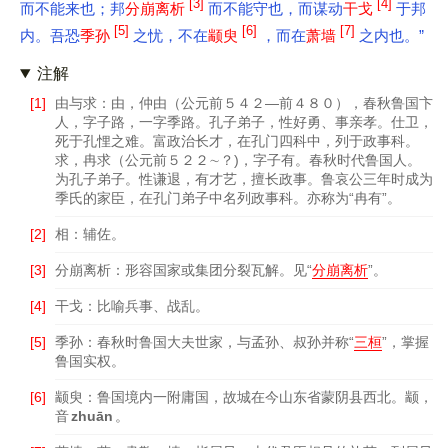
[3]
[4]
而不能来也；邦
分崩离析
而不能守也，而谋动
干戈
于邦
[5]
[6]
[7]
内。吾恐
季孙
之忧，不在
颛臾
，而在
萧墙
之内也。”
注解
[1]
由与求：由，仲由（公元前５４２—前４８０），春秋鲁国卞
人，字子路，一字季路。孔子弟子，性好勇、事亲孝。仕卫，
死于孔悝之难。富政治长才，在孔门四科中，列于政事科。
求，冉求（公元前５２２∼？)，字子有。春秋时代鲁国人。
为孔子弟子。性谦退，有才艺，擅长政事。鲁哀公三年时成为
季氏的家臣，在孔门弟子中名列政事科。亦称为“冉有”。
[2]
相：辅佐。
[3]
分崩离析：形容国家或集团分裂瓦解。见“
分崩离析
”。
[4]
干戈：比喻兵事、战乱。
[5]
季孙：春秋时鲁国大夫世家，与孟孙、叔孙并称“
三桓
”，掌握
鲁国实权。
[6]
颛臾：鲁国境内一附庸国，故城在今山东省蒙阴县西北。颛，
音
zhuān
。