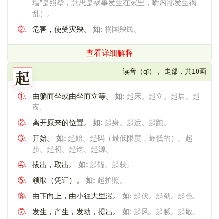
墙”是照壁，意思是祸事发生在家里，喻内部发生祸
乱）。
②.
危害，使受灾殃。
如:
祸国殃民。
查看详细解释
起
读音（qǐ）， 走部，共10画
①.
由躺而坐或由坐而立等。
如:
起床。起立。起居。起
夜。
②.
离开原来的位置。
如:
起身。起运。起跑。
③.
开始。
如:
起始。起码（最低限度，最低的）。起
步。起初。起讫。起源。
④.
拔出，取出。
如:
起锚。起获。
⑤.
领取（凭证）。
如:
起护照。
⑥.
由下向上，由小往大里涨。
如:
起伏。起劲。起色。
⑦.
发生，产生，发动，提出。
如:
起风。起腻。起敬。