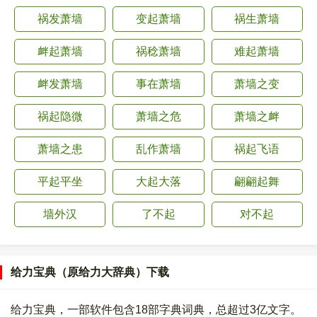
祸发萧墙
变起萧墙
祸生萧墙
衅起萧墙
祸稔萧墙
难起萧墙
衅发萧墙
事在萧墙
萧墙之变
祸起隐微
萧墙之危
萧墙之衅
萧墙之患
乱作萧墙
祸起飞语
平起平坐
大起大落
翩翩起舞
墙外汉
了不起
对不起
给力宝典（原给力大辞典）下载
给力宝典，一部软件包含18部字典词典，总超过3亿文字。