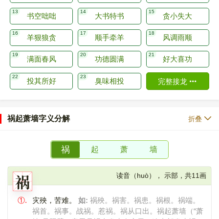
书空咄咄
大书特书
贪小失大
羊狠狼贪
顺手牵羊
风调雨顺
满面春风
功德圆满
好大喜功
投其所好
臭味相投
完整接龙
祸起萧墙字义分解
折叠
祸
起
萧
墙
祸
读音（huò）， 示部，共11画
①.
灾殃，苦难。
如:
祸殃。祸害。祸患。祸根。祸端。
祸首。祸事。战祸。惹祸。祸从口出。祸起萧墙（“萧