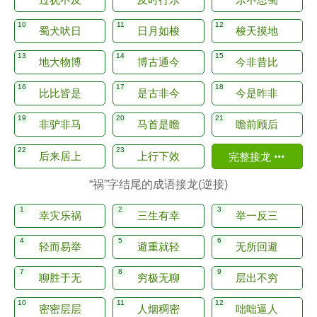
蜀犬吠日
日月如梭
梭天摸地
地大物博
博古通今
今非昔比
比比皆是
是古非今
今是昨非
非驴非马
马首是瞻
瞻前顾后
后来居上
上行下效
完整接龙
“祸”字结尾的成语接龙(逆接)
幸灾乐祸
三生有幸
举一反三
轻而易举
避重就轻
无所回避
聊胜于无
穷极无聊
层出不穷
密密层层
人烟稠密
咄咄逼人