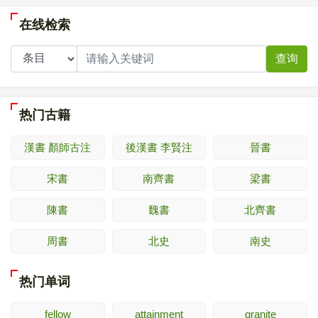
在线检索
查询
热门古籍
漢書 顏師古注
後漢書 李賢注
晉書
宋書
南齊書
梁書
陳書
魏書
北齊書
周書
北史
南史
热门单词
fellow
attainment
granite