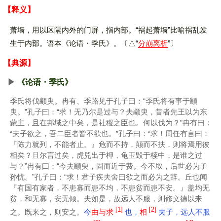
【释义】
萧墙，用以区隔内外的门屏，指内部。“祸起萧墙”比喻祸乱发
生于内部。语本《论语・季氏》。
△“
分崩离析
”
【典源】
《论语・季氏》
季氏将伐颛臾。冉有、季路见于孔子曰：“季氏将有事于颛
臾。”孔子曰：“求！无乃尔是过与？夫颛臾，昔者先王以为东
蒙主，且在邦域之中矣，是社稷之臣也。何以伐为？”冉有曰：
“夫子欲之，吾二臣者皆不欲也。”孔子曰：“求！周任有言曰：
『陈力就列，不能者止。』危而不持，颠而不扶，则将焉用彼
相矣？且尔言过矣，虎兕出于柙，龟玉毁于椟中，是谁之过
与？”冉有曰：“今夫颛臾，固而近于费。今不取，后世必为子
孙忧。”孔子曰：“求！君子疾夫舍曰欲之而必为之辞。丘也闻
『有国有家者，不患寡而患不均，不患贫而患不安。』盖均无
贫，和无寡，安无倾。夫如是，故远人不服，则修文德以来
[1]
[2]
之。既来之，则安之。
今
由与求
也，
相
夫子，远人不服