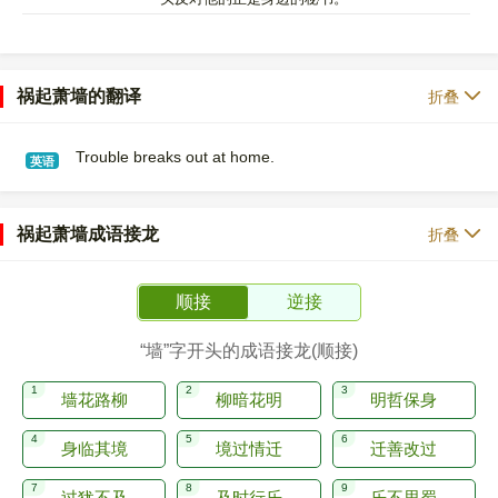
祸起萧墙的翻译
折叠
Trouble breaks out at home.
英语
祸起萧墙成语接龙
折叠
顺接
逆接
“墙”字开头的成语接龙(顺接)
墙花路柳
柳暗花明
明哲保身
身临其境
境过情迁
迁善改过
过犹不及
及时行乐
乐不思蜀