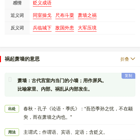
贬义成语
感情
同室操戈
尺布斗粟
萧墙之祸
近义词
兵临城下
敌国外患
大军压境
反义词
祸起萧墙的意思
折叠
复制
萧墙：古代宫室内当门的小墙；用作屏风。
比喻家里、内部。祸乱从内部发生。
春秋・孔子《论语・季氏》：“吾恐季孙之忧，不在颛
出处
臾，而在萧墙之内也。”
主谓式；作谓语、宾语、定语；含贬义。
用法