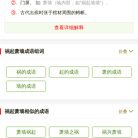
②.
门屏。
如:
萧墙（喻内部，如“祸起墙墙”）。
③.
古代出殡时张于棺材周围的帏帐。
查看详细解释
祸起萧墙成语组词
折叠
祸的成语
起的成语
萧的成语
墙的成语
祸起萧墙相似的成语
折叠
萧墙祸起
萧墙之祸
祸兴萧墙