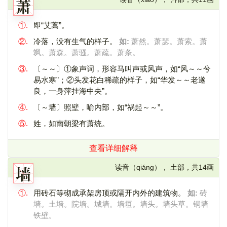
萧
①.
即“艾蒿”。
②.
冷落，没有生气的样子。
如:
萧然。萧瑟。萧索。萧
飒。萧森。萧骚。萧疏。萧条。
③.
〔～～〕①象声词，形容马叫声或风声，如“风～～兮
易水寒”；②头发花白稀疏的样子，如“华发～～老遂
良，一身萍挂海中央”。
④.
〔～墙〕照壁，喻内部，如“祸起～～”。
⑤.
姓，如南朝梁有萧统。
查看详细解释
墙
读音（qiáng）， 土部，共14画
①.
用砖石等砌成承架房顶或隔开内外的建筑物。
如:
砖
墙。土墙。院墙。城墙。墙垣。墙头。墙头草。铜墙
铁壁。