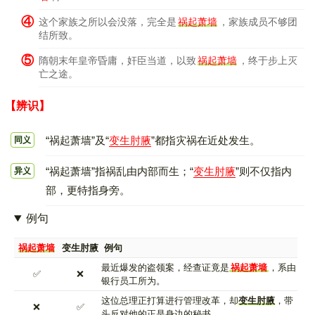
④
这个家族之所以会没落，完全是
祸起萧墙
，家族成员不够团
结所致。
⑤
隋朝末年皇帝昏庸，奸臣当道，以致
祸起萧墙
，终于步上灭
亡之途。
【辨识】
“祸起萧墙”及“
变生肘腋
”都指灾祸在近处发生。
同义
“祸起萧墙”指祸乱由内部而生；“
变生肘腋
”则不仅指内
异义
部，更特指身旁。
例句
祸起萧墙
变生肘腋
例句
最近爆发的盗领案，经查证竟是
祸起萧墙
，系由
✅
❌
银行员工所为。
这位总理正打算进行管理改革，却
变生肘腋
，带
❌
✅
头反对他的正是身边的秘书。