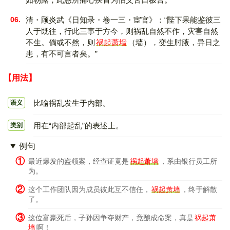
06.
清・顾炎武《日知录・卷一三・宦官》：“陛下果能鉴彼三
人于既往，行此三事于方今，则祸乱自然不作，灾害自然
不生。倘或不然，则
祸起萧墙
（墙），变生肘腋，异日之
患，有不可言者矣。”
【用法】
比喻祸乱发生于内部。
语义
用在“内部起乱”的表述上。
类别
例句
①
最近爆发的盗领案，经查证竟是
祸起萧墙
，系由银行员工所
为。
②
这个工作团队因为成员彼此互不信任，
祸起萧墙
，终于解散
了。
③
这位富豪死后，子孙因争夺财产，竟酿成命案，真是
祸起萧
墙
啊！