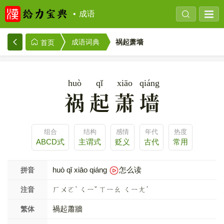
成语
祸起萧墙
成语词典
首页
huò
qǐ
xiāo
qiáng
祸起萧墙
组合
结构
感情
年代
热度
ABCD式
主谓式
贬义
古代
常用
huò qǐ xiāo qiáng
怎么读
拼音
ㄏㄨㄛˋ ㄑㄧˇ ㄒㄧㄠ ㄑㄧㄤˊ
注音
禍起蕭牆
繁体