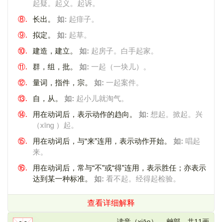
起疑。起义。起诉。
⑧.
长出。
如:
起痱子。
⑨.
拟定。
如:
起草。
⑩.
建造，建立。
如:
起房子。白手起家。
⑪.
群，组，批。
如:
一起（一块儿）。
⑫.
量词，指件，宗。
如:
一起案件。
⑬.
自，从。
如:
起小儿就淘气。
⑭.
用在动词后，表示动作的趋向。
如:
想起。掀起。兴
（xīng ）起。
⑮.
用在动词后，与“来”连用，表示动作开始。
如:
唱起
来。
⑯.
用在动词后，常与“不”或“得”连用，表示胜任；亦表示
达到某一种标准。
如:
看不起。经得起检验。
查看详细解释
读音（xiāo）， 艸部，共11画