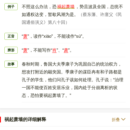
不照这么办法，恐
祸起萧墙
，势且波及全国，总统不
例子
如通权达变，暂歇风潮为是。
（蔡东藩、许廑父《民
国通俗演义》第八十回）
“
萧
”，读作“xiāo”，不能读作“sù”。
正音
“
萧
”，不能写作“
肖
”、“
肃
”。
辨形
春秋时期，鲁国大夫季康子为巩固自己的统治权力，
故事
想攻打附近的颛臾国。季康子的谋臣冉有和子路都是
孔子的学生，他们问孔子该如何处理。孔子说：“治理
一国不能使百姓安居乐业，国内处于分崩离析的状
态，恐怕要祸起萧墙了。”
祸起萧墙的详细解释
折叠