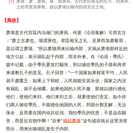
[7]
萧墙：萧，肃敬。墙，指屏风。古代君臣相见的礼节，到屏风
之处而更加肃敬。故以萧墙比喻内部或至近之地。
【典故】
萧墙是古代宫廷内当做门的屏风，何晏《论语集解》引郑玄注
︰“萧之言肃也。墙谓屏也。君臣相见之礼，至屏而加肃敬焉，
是以谓之萧墙。”所以萧墙用来比喻内部，灾祸从萧墙那样近的
地方引起，表示祸乱起于内部，而非外来。在《论语・季氏》
篇中记载，由于季氏要攻打颛臾，所以辅佐季氏的子路和冉求
来请教孔子的意见。孔子回答：“一个国家如果财富平均，人民
就不虞匮乏；如果上下和睦，人民就能安居乐业；国家之内没
有祸乱，就不会倾覆。如果他国的人民不服，那就以德行感化
他们，使他们来归。他们来归之后，就要使他们安定。如今你
们两人辅佐季氏，不能德化他国的人民，邦国分裂瓦解，无法
保全，反而要在国内动兵征伐。我怕季氏的忧患，不是远在颛
臾，而是近在朝中啊！”后来“
祸起萧墙
”这句成语就从这里演变
而出，用来比喻祸乱发生于内部。