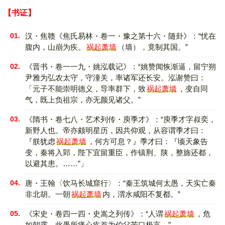
【书证】
01.
汉・焦赣《焦氏易林・卷一・豫之第十六・随卦》：“忧在
腹内，山崩为疾。
祸起萧墙
（墙），竟制其国。”
02.
《晋书・卷一一九・姚泓载记》：“姚赞闻恢渐逼，留宁朔
尹雅为弘农太守，守潼关，率诸军还长安。泓谢赞曰：
「元子不能崇明德义，导率群下，致
祸起萧墙
，变自同
气，既上负祖宗，亦无颜见诸父。”
03.
《隋书・卷七八・艺术列传・庾季才》：“庾季才字叔奕，
新野人也。帝亦颇明星历，因共仰观，从容谓季才曰：
『朕犹虑
祸起萧墙
，何方可息？』季才曰：『顷天象告
变，秦将入郢，陛下宜留重臣，作镇荆、陕，整旆还都，
以避其患。……”」
04.
唐・王翰〈饮马长城窟行〉：“秦王筑城何太愚，天实亡秦
非北胡。一朝
祸起萧墙
内，渭水咸阳不复都。”
05.
《宋史・卷四一四・史嵩之列传》：“人谓
祸起萧墙
，危
如朝露，此愚所痛心疾首为伯父苦口极言。”