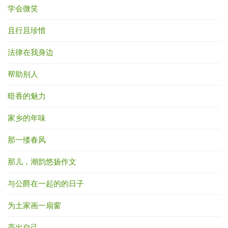
学会微笑
且行且珍惜
法律在我身边
帮助别人
暗香的魅力
家乡的年味
那一缕春风
那儿，潮韵悠扬作文
与公爵在一起的的日子
为土家画一扇窗
亮出自己