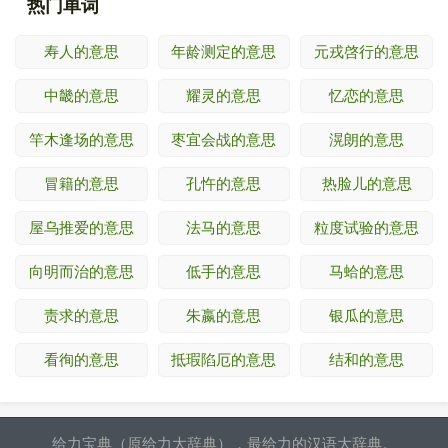
热门单词
寿人的意思
年龄测定的意思
元戎啓行的意思
中畿的意思
耀灵的意思
忆恋的意思
竿木逢场的意思
枣宜会战的意思
滉朗的意思
冒籍的意思
孔忤的意思
热脸儿的意思
屋乌推爱的意思
法马的意思
粒度试验的意思
向明而治的意思
低手的意思
马蛤的意思
责求的意思
朱嬴的意思
银瓜的意思
看徇的意思
抵瑕陷厄的意思
结和的意思
给力宝典（原给力大辞典），最给力的汉语大辞典。