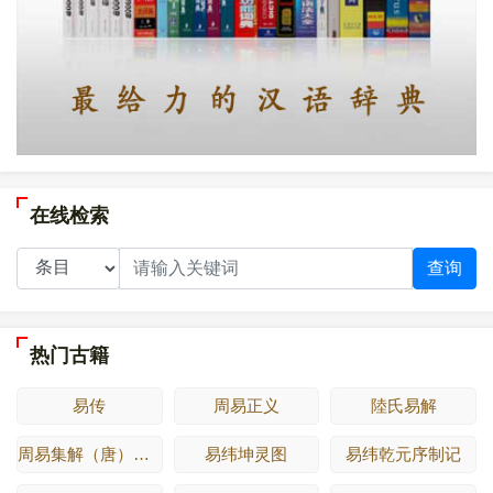
在线检索
查询
热门古籍
易传
周易正义
陸氏易解
周易集解（唐）李鼎祚
易纬坤灵图
易纬乾元序制记