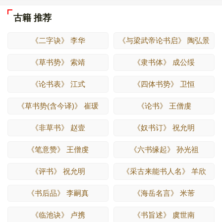
古籍 推荐
《二字诀》 李华
《与梁武帝论书启》 陶弘景
《草书势》 索靖
《隶书体》 成公绥
《论书表》 江式
《四体书势》 卫恒
《草书势(含今译)》 崔瑗
《论书》 王僧虔
《非草书》 赵壹
《奴书订》 祝允明
《笔意赞》 王僧虔
《六书缘起》 孙光祖
《评书》 祝允明
《采古来能书人名》 羊欣
《书后品》 李嗣真
《海岳名言》 米芾
《临池诀》 卢携
《书旨述》 虞世南