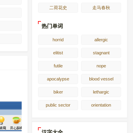
二荷花史
走马春秋
热门单词
horrid
allergic
elitist
stagnant
futile
nope
apocalypse
blood vessel
biker
lethargic
public sector
orientation
汉字大全