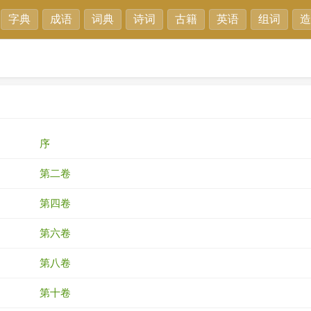
字典
成语
词典
诗词
古籍
英语
组词
造
序
第二卷
第四卷
第六卷
第八卷
第十卷