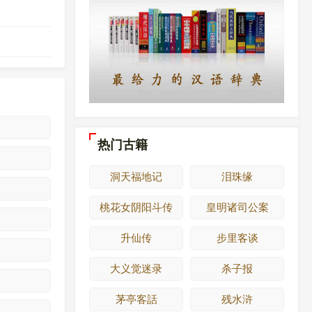
热门古籍
洞天福地记
泪珠缘
桃花女阴阳斗传
皇明诸司公案
升仙传
步里客谈
大义觉迷录
杀子报
茅亭客話
残水浒