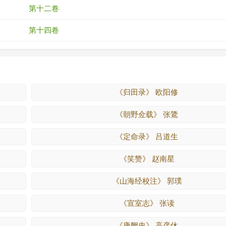
第十二卷
第十四卷
《归田录》 欧阳修
《朝野佥载》 张鷟
《定命录》 吕道生
《笑赞》 赵南星
《山海经校注》 郭璞
《宣室志》 张读
《唐阙史》 高彦休