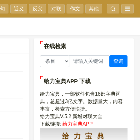
句
近义
反义
对联
作文
其他
在线检索
查询
给力宝典APP
下载
给力宝典，一部软件包含18部字典词
典，总超过3亿文字。数据量大，内容
丰富，检索方便快捷。
给力宝典V.5.2 新增对联大全
下载链接:
给力宝典APP