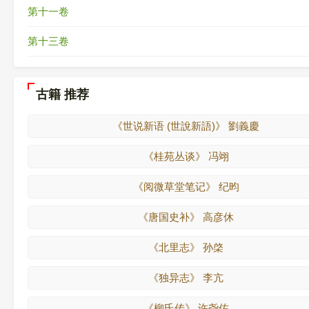
第十一卷
第十三卷
古籍 推荐
《世说新语 (世說新語)》 劉義慶
《桂苑丛谈》 冯翊
《阅微草堂笔记》 纪昀
《唐国史补》 高彦休
《北里志》 孙棨
《独异志》 李亢
《柳氏传》 许尧佐