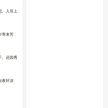
思。入耳上
少寄来芳
千。还因秀
在夜轩凉