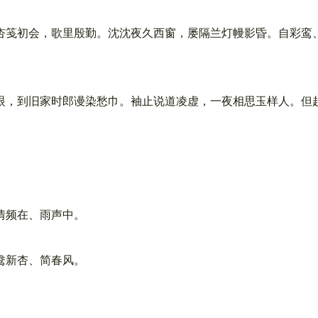
笺初会，歌里殷勤。沈沈夜久西窗，屡隔兰灯幔影昏。自彩鸾
，到旧家时郎谩染愁巾。袖止说道凌虚，一夜相思玉样人。但
情频在、雨声中。
鸯新杏、简春风。