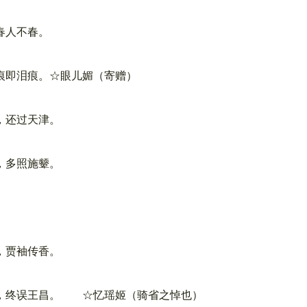
春人不春。
即泪痕。☆眼儿媚（寄赠）
，还过天津。
，多照施颦。
，贾袖传香。
，终误王昌。 ☆忆瑶姬（骑省之悼也）