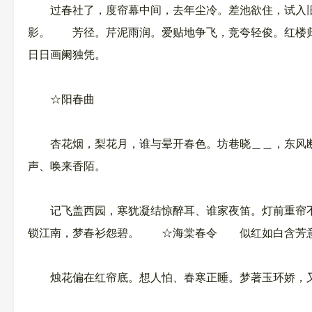
过春社了，度帘幕中间，去年尘冷。差池欲住，试入旧
影。 芳径。芹泥雨润。爱贴地争飞，竞夸轻俊。红楼归
日日画阑独凭。
☆阳春曲
杏花烟，梨花月，谁与晕开春色。坊巷晓＿＿，东风断
声、唤来香陌。
记飞盖西园，寒犹凝结惊醉耳、谁家夜笛。灯前重帘不
锁江南，梦春衫怨碧。 ☆海棠春令 似红如白含芳意
烛花偏在红帘底。想人怕、春寒正睡。梦著玉环娇，