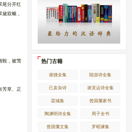
翠尾分开红
翠黛双蛾，
热门古籍
雕鞍，被莺
谢朓全集
陆游诗全集
己亥杂诗
谢灵运诗全集
奈芳草、正
栾城集
曾国藩家书
陶渊明诗全集
周子全书
曾国藩文集
罗昭谏集