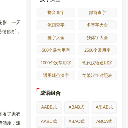
拼音查字
部首查字
花影、一天
笔画查字
多音字大全
吟情欲断，
叠字大全
独体字大全
500个最常用字
2500个常用字
1000个次常用字
现代汉语通用字
通用规范汉字
简繁汉字对照表
成语组合
AABB式
ABAB式
A里AB式
昏著了素衣
AABC式
ABAC式
ABCA式
诗酒瘦，难