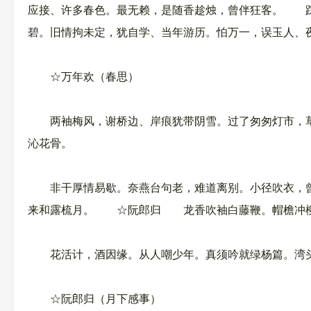
应接、许多春色。最无赖，是随香趁烛，曾伴狂客。 踪
碧。旧情拘未定，犹自学、当年游历。怕万一，误玉人、
☆万年欢（春思）
两袖梅风，谢桥边、岸痕犹带阴雪。过了匆匆灯市，草
沁花骨。
非干厚情易歇。奈燕台句老，难道离别。小径吹衣，曾
来和露梳月。 ☆阮郎归 龙香吹袖白藤鞭。帽檐冲柳
花活计，酒因缘。从人嘲少年。真须吟就绿杨篇。湾
☆阮郎归（月下感事）