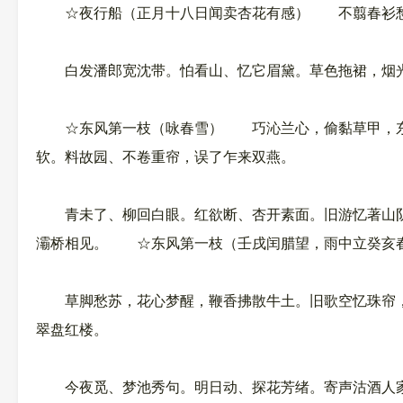
☆夜行船（正月十八日闻卖杏花有感） 不翦春衫愁意
白发潘郎宽沈带。怕看山、忆它眉黛。草色拖裙，烟光
☆东风第一枝（咏春雪） 巧沁兰心，偷黏草甲，东风
软。料故园、不卷重帘，误了乍来双燕。
青未了、柳回白眼。红欲断、杏开素面。旧游忆著山阴
灞桥相见。 ☆东风第一枝（壬戌闰腊望，雨中立癸亥
草脚愁苏，花心梦醒，鞭香拂散牛土。旧歌空忆珠帘，
翠盘红楼。
今夜觅、梦池秀句。明日动、探花芳绪。寄声沽酒人家