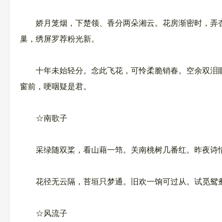
娇月笼烟，下楚领、香分两朵湘云。花房渐密时，弄杏
巢，绣屏罗荐粉光新。
十年未始轻分。念此飞花，可怜柔脆销春。空余双泪眼
窗前，哽咽疑是君。
☆南歌子
采绿随双桨，看山藉一筇。关南桃树几番红。昨夜诗
花径无云隔，苔垣只梦通。旧欢一饷可过从。试觅鸳
☆风流子