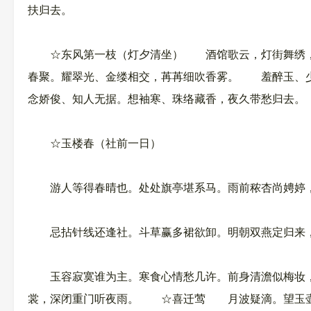
扶归去。
☆东风第一枝（灯夕清坐） 酒馆歌云，灯街舞绣，笑
春聚。耀翠光、金缕相交，苒苒细吹香雾。 羞醉玉、少
念娇俊、知人无据。想袖寒、珠络藏香，夜久带愁归去。
☆玉楼春（社前一日）
游人等得春晴也。处处旗亭堪系马。雨前秾杏尚娉婷，
忌拈针线还逢社。斗草赢多裙欲卸。明朝双燕定归来，
玉容寂寞谁为主。寒食心情愁几许。前身清澹似梅妆，
裳，深闭重门听夜雨。 ☆喜迁莺 月波疑滴。望玉壶