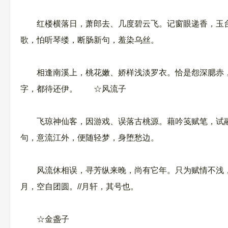
红楼横落日，萧郎去、几度碧云飞。记窗眼递香，玉台
歌，怕听琴缕，断肠新句，羞染乌丝。
相逢南溪上，桃花嫩、娇样浅淡罗衣。恰是怨深腮赤，
字，都待还伊。 ☆风流子
飞琼神仙客，因游戏、误落古桃源。藉吟笺赋笔，试融
句，意流江外，便随轻梦，身堕愁边。
风流休相误，寻芳纵来晚，尚有它年。只为赋情不浅，
月，空自团圆。//月轩，其号也。
☆金盏子