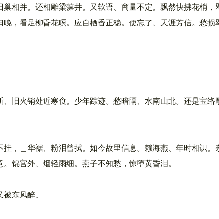
巢相并。还相雕梁藻井。又软语、商量不定。飘然快拂花梢，
晚，看足柳昏花暝。应自栖香正稳。便忘了、天涯芳信。愁损
、旧火销处近寒食。少年踪迹。愁暗隔、水南山北。还是宝络
挂，＿华裾、粉泪曾拭。如今故里信息。赖海燕、年时相识。
。锦宫外、烟轻雨细。燕子不知愁，惊堕黄昏泪。
又被东风醉。