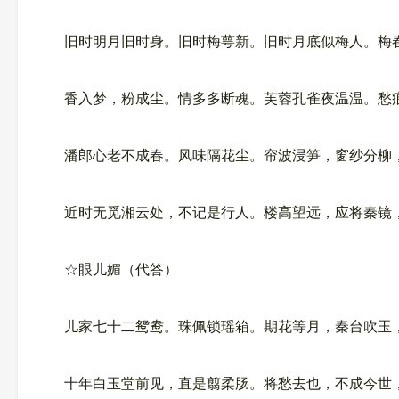
旧时明月旧时身。旧时梅萼新。旧时月底似梅人。梅
香入梦，粉成尘。情多多断魂。芙蓉孔雀夜温温。愁痕
潘郎心老不成春。风味隔花尘。帘波浸笋，窗纱分柳
近时无觅湘云处，不记是行人。楼高望远，应将秦镜
☆眼儿媚（代答）
儿家七十二鸳鸯。珠佩锁瑶箱。期花等月，秦台吹玉
十年白玉堂前见，直是翦柔肠。将愁去也，不成今世