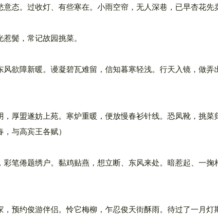
态。过收灯、有些寒在。小雨空帘，无人深巷，已早杏花先
惹鬓，常记故园挑菜。
欲障新暖。谩凝碧瓦难留，信知暮寒轻浅。行天入镜，做弄
，厚盟遂妨上苑。寒炉重暖，便放慢春衫针线。恐凤靴，挑菜
春，与高宾王各赋）
彩笔倦题绣户。黏鸡贴燕，想立断、东风来处。暗惹起、一掬
，预约俊游伴侣。怜它梅柳，乍忍俊天街酥雨。待过了一月灯