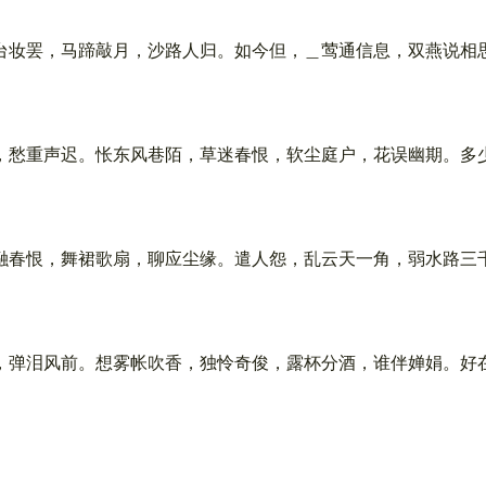
妆罢，马蹄敲月，沙路人归。如今但，＿莺通信息，双燕说相
愁重声迟。怅东风巷陌，草迷春恨，软尘庭户，花误幽期。多
春恨，舞裙歌扇，聊应尘缘。遣人怨，乱云天一角，弱水路三
弹泪风前。想雾帐吹香，独怜奇俊，露杯分酒，谁伴婵娟。好