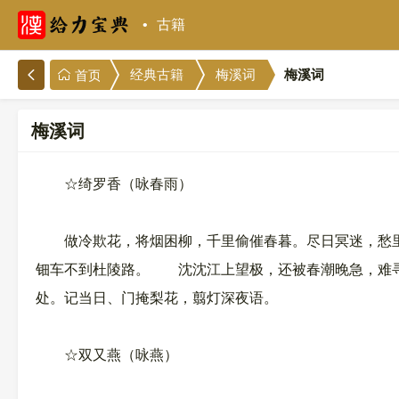
古籍
梅溪词
经典古籍
梅溪词
首页
梅溪词
☆绮罗香（咏春雨）
做冷欺花，将烟困柳，千里偷催春暮。尽日冥迷，愁里
钿车不到杜陵路。 沈沈江上望极，还被春潮晚急，难寻
处。记当日、门掩梨花，翦灯深夜语。
☆双又燕（咏燕）