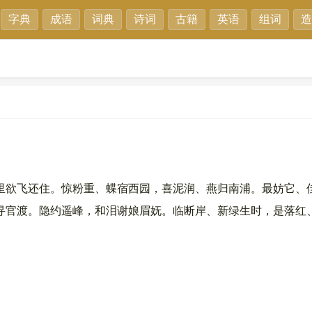
字典
成语
词典
诗词
古籍
英语
组词
造
欲飞还住。惊粉重、蝶宿西园，喜泥润、燕归南浦。最妨它、
官渡。隐约遥峰，和泪谢娘眉妩。临断岸、新绿生时，是落红