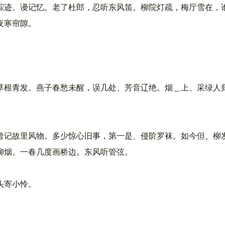
迹。谩记忆。老了杜郎，忍听东风笛。柳院灯疏，梅厅雪在，
夜寒帘隙。
根青发。燕子春愁未醒，误几处、芳音辽绝。烟＿上、采绿人
记故里风物。多少惊心旧事，第一是、侵阶罗袜。如今但、柳
烟。一春几度画桥边。东风听管弦。
头寄小怜。