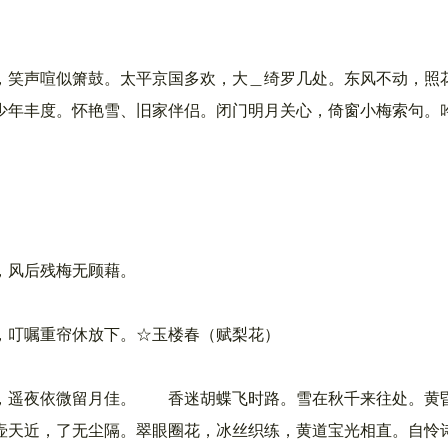
声喧似箫鼓。太平京国多欢，大＿绮罗几处。东风不动，照
年丰度。怀艳雪、旧家伴侣。闭门明月关心，倚窗小梅索句。
风后残梅无顾藉。
叮嘱重帘休放下。☆玉楼春（赋梨花）
遥夜依微留月佳。 香迷胡蝶飞时路。雪在秋千来往处。黄
天近，了无尘隔。翠眼圈花，冰丝织练，黄道宝光相直。自怜