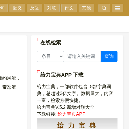
句
近义
反义
对联
作文
其他
在线检索
查询
给力宝典APP
下载
佳约风流，
给力宝典，一部软件包含18部字典词
、带愁流
典，总超过3亿文字。数据量大，内容
丰富，检索方便快捷。
给力宝典V.5.2 新增对联大全
下载链接:
给力宝典APP