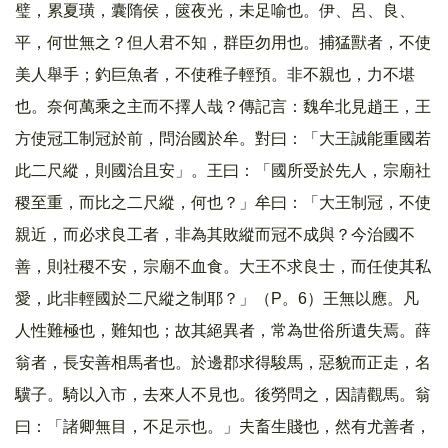
璧，累夏璜，囊隋侯，篋夜光，未足喻也。伊、呂、良、
平，何世無之？但人君不知，群臣勿用也。捕猛獸者，不使
美人舉手；釣巨魚者，不使稚子輕預。非不親也，力不堪
也。奈何萬乘之主而不擇人哉？傳記言：魏牟北見趙王，王
方使冠工制冠於前，問治國於牟。對曰：「大王誠能重國若
此二尺縱，則國治且安」。王曰：「國所受於先人，宗廟社
稷至重，而比之二尺縱，何也？」牟曰：「大王制冠，不使
親近，而必求良工者，非為其敗縱而冠不成與？今治國不
善，則社稷不安，宗廟不血食。大王不求良士，而任使其私
愛，此非輕國於二尺縱之制耶？」（P。6）王無以應。凡
人性難極也，難知也；故其絕異者，常為世俗所遺失焉。薛
翁者，長安善相馬者也。於邊郡求得駿馬，惡貌而正走，名
驥子。騎以入市，去來人不見也。後勞問之，因請觀馬。翁
曰：「諸卿無目，不足示也。」夫畜生賤也，然有尤善者，