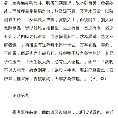
者，至壽極亦獨死耳。明者知其難求，故不以自勞，愚者欺
或，而冀獲盡脂易燭之力，故汲汲不息。又草木五穀，以陰
陽氣生於土，及其長大成實，實復入土，而後能生，猶人與
禽獸昆蟲，皆以雄雌交接相生。生之有長，長之有老，老之
有死，若四時之代謝矣。而欲變易其性，求為異道，惑之不
解者也。」衛後園有送葬時乘輿馬十匹，吏卒養視，善飲，
不能乘，而馬皆六十歲乃死。餘與劉子駿言養性無益，其兄
子伯玉曰：「天生殺人藥，必有生人藥也。」余曰：「鉤吻
不與人相宜，故食則死，非為殺人生也。譬若巴豆毒魚，石
賊鼠，桂害獺，杏核殺狗，天非故為作也。」（P。33）
正經第九
學者既多蔽暗，而師道又復缺然，此所以滋昏也。秦近