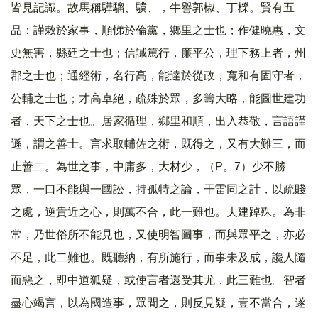
皆見記識。故馬稱驊騮、驥、，牛譽郭椒、丁櫟。賢有五
品：謹敕於家事，順悌於倫黨，鄉里之士也；作健曉惠，文
史無害，縣廷之士也；信誡篤行，廉平公，理下務上者，州
郡之士也；通經術，名行高，能達於從政，寬和有固守者，
公輔之士也；才高卓絕，疏殊於眾，多籌大略，能圖世建功
者，天下之士也。居家循理，鄉里和順，出入恭敬，言語謹
遜，謂之善士。言求取輔佐之術，既得之，又有大難三，而
止善二。為世之事，中庸多，大材少，（P。7）少不勝
眾，一口不能與一國訟，持孤特之論，干雷同之計，以疏賤
之處，逆貴近之心，則萬不合，此一難也。夫建踔殊。為非
常，乃世俗所不能見也，又使明智圖事，而與眾平之，亦必
不足，此二難也。既聽納，有所施行，而事未及成，讒人隨
而惡之，即中道狐疑，或使言者還受其尤，此三難也。智者
盡心竭言，以為國造事，眾間之，則反見疑，壹不當合，遂