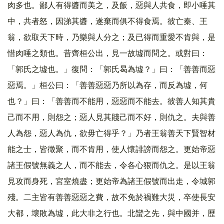
肉多也。鄙人有得醬而美之，及飯，惡與人共食，即小唾其
中，共者怒，因涕其醬，遂棄而俱不得食焉。彼亡秦、王
翁，欲取天下時，乃樂與人分之；及已得而重愛不肯與，是
惜肉唾之類也。昔齊桓公出，見一故墟而問之。或對曰：
「郭氏之墟也。」復問：「郭氏曷為墟？」曰：「善善而惡
惡焉。」桓公曰：「善善惡惡乃所以為存，而反為墟，何
也？」曰：「善善而不能用，惡惡而不能去。彼善人知其貴
己而不用，則怨之；惡人見其賤己而不好，則仇之。夫與善
人為怨，惡人為仇，欲毋亡得乎？」乃者王翁善天下賢智材
能之士，皆徵聚，而不肯用，使人懷誹謗而怨之。更始帝惡
諸王假號無義之人，而不能去，令各心狠而仇之。是以王翁
見攻而身死，宮室燒盡；更始帝為諸王假號而出走，令城郭
殘。二主皆有善善惡惡之費，故不免於禍難大災，卒使長安
大都，壞敗為墟，此大非之行也。北蠻之先，與中國并，歷