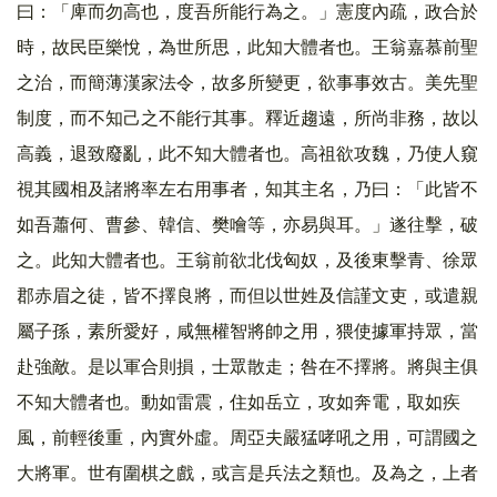
曰：「庳而勿高也，度吾所能行為之。」憲度內疏，政合於
時，故民臣樂悅，為世所思，此知大體者也。王翁嘉慕前聖
之治，而簡薄漢家法令，故多所變更，欲事事效古。美先聖
制度，而不知己之不能行其事。釋近趨遠，所尚非務，故以
高義，退致廢亂，此不知大體者也。高祖欲攻魏，乃使人窺
視其國相及諸將率左右用事者，知其主名，乃曰：「此皆不
如吾蕭何、曹參、韓信、樊噲等，亦易與耳。」遂往擊，破
之。此知大體者也。王翁前欲北伐匈奴，及後東擊青、徐眾
郡赤眉之徒，皆不擇良將，而但以世姓及信謹文吏，或遣親
屬子孫，素所愛好，咸無權智將帥之用，猥使據軍持眾，當
赴強敵。是以軍合則損，士眾散走；咎在不擇將。將與主俱
不知大體者也。動如雷震，住如岳立，攻如奔電，取如疾
風，前輕後重，內實外虛。周亞夫嚴猛哮吼之用，可謂國之
大將軍。世有圍棋之戲，或言是兵法之類也。及為之，上者