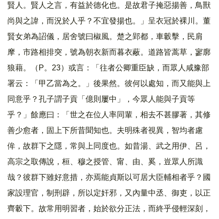
賢人。賢人之言，有益於德化也。是故君子掩惡揚善，鳥獸
尚與之諱，而況於人乎？不宜發揚也。」呈衣冠於裸川。董
賢女弟為詔儀，居舍號曰椒風。楚之郢都，車轂擊，民肩
摩，市路相排突，號為朝衣新而暮衣蔽。道路皆蒿草，寥廓
狼藉。（P。23）或言：「往者公卿重臣缺，而眾人咸豫部
署云：「甲乙當為之。」後果然。彼何以處知，而又能與上
同意乎？孔子謂子貢「億則屢中」，今眾人能與子貢等
乎？」餘應曰：「世之在位人率同輩，相去不甚膠著，其修
善少愈者，固上下所昔聞知也。夫明殊者視異，智均者慮
侔，故群下之隱，常與上同度也。如昔湯、武之用伊、呂，
高宗之取傳說，桓、穆之授管、甯、由、奚，豈眾人所識
哉？彼群下雖好意措，亦焉能貞斯以可居大臣輔相者乎？國
家設理官，制刑辟，所以定奸邪，又內量中丞、御吏，以正
齊轂下。故常用明習者，始於欲分正法，而終乎侵輕深刻，