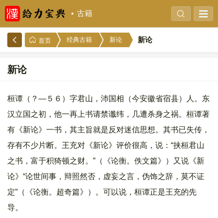
古籍
新论
经典古籍
新论
首页
新论
桓谭（？—５６）字君山，沛国相（今安徽省宿县）人。东
汉立国之初，他一再上书请禁谶纬，几遭杀身之祸。桓谭著
有《新论》一书，其主旨就是反对迷信思想。其书已失传，
存有不少片断。王充对《新论》评价很高，说：“挟桓君山
之书，富于积猗顿之财。”（《论衡。佚文篇》）又说《新
论》“论世间事，辩照然否，虚妄之言，伪饰之辞，莫不证
定”（《论衡。超奇篇》）。可以说，桓谭正是王充的先
导。