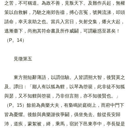
之苦，不可稱道。為政不善，見叛天下。及難作兵起，無權
策以自救解，乃馳之南郊告禱，搏心言冤，號興流涕，叩頭
請命，幸天哀助之也。當兵入宮日，矢射交集，燔火大起，
逃漸臺下，尚抱其符命書及所作威鬭，可謂蔽惑至甚矣！
（P。14）
見徵第五
東方朔短辭薄語，以謂信驗。人皆謂朔大智，後賢莫之
及。譚曰：「鄙人有以狐為貍，以琴為箜篌，此非徒不知狐
與瑟，又不知貍與箜篌，乃非但言朔，亦不知後賢也。」
（P。15）餘前為典樂大夫，有梟鳴於庭樹上，而府中門下
皆為憂懼。後餘與典樂謝俟爭鬭，俱坐免去。餘從長安歸
沛，道疾，蒙絮被，絳，乘馬，宿於下邑東亭中，亭長疑是