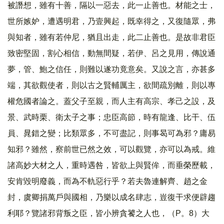
被譖想，雖有十善，隔以一惡去，此一止善也。材能之士，
世所嫉妒，遭遇明君，乃壹興起，既幸得之，又復隨眾，弗
與知者，雖有若仲尼，猶且出走，此二止善也。是故非君臣
致密堅固，割心相信，動無間疑，若伊、呂之見用，傳說通
夢，管、鮑之信任，則難以遂功竟意矣。又說之言，亦甚多
端，其欲觀使者，則以古之賢輔厲主，欲間疏別離，則以專
權危國者論之。蓋父子至親，而人主有高宗、孝己之設，及
景、武時栗、衛太子之事；忠臣高節，時有龍逢、比干、伍
員、晁錯之變；比類眾多，不可盡記，則事曷可為邪？庸易
知邪？雖然，察前世已然之效，可以觀覽，亦可以為戒。維
諸高妙大材之人，重時遇咎，皆欲上與賢侔，而垂榮歷載，
安肯毀明廢義，而為不軌惡行乎？若夫魯連解齊、趙之金
封，虞卿捐萬戶與國相，乃樂以成名肆志，豈復干求便辟趨
利耶？覽諸邪背叛之臣，皆小辨貪饕之人也，（P。8）大