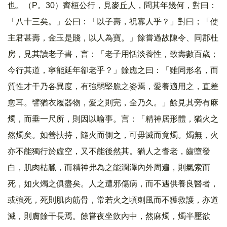
也。（P。30）齊桓公行，見麥丘人，問其年幾何，對曰：
「八十三矣。」公曰：「以子壽，祝寡人乎？」對曰；「使
主君甚壽，金玉是賤，以人為寶。」餘嘗過故陳令、同郡杜
房，見其讀老子書，言：「老子用恬淡養性，致壽數百歲；
今行其道，寧能延年卻老乎？」餘應之曰：「雖同形名，而
質性才干乃各異度，有強弱堅脆之姿焉，愛養適用之，直差
愈耳。譬猶衣履器物，愛之則完，全乃久。」餘見其旁有麻
燭，而垂一尺所，則因以喻事。言：「精神居形體，猶火之
然燭矣。如善扶持，隨火而側之，可毋滅而竟燭。燭無，火
亦不能獨行於虛空，又不能後然其。猶人之耆老，齒墮發
白，肌肉枯臘，而精神弗為之能潤澤內外周遍，則氣索而
死，如火燭之俱盡矣。人之遭邪傷病，而不遇供養良醫者，
或強死，死則肌肉筋骨，常若火之頃刺風而不獲救護，亦道
滅，則膚餘干長焉。餘嘗夜坐飲內中，然麻燭，燭半壓欲