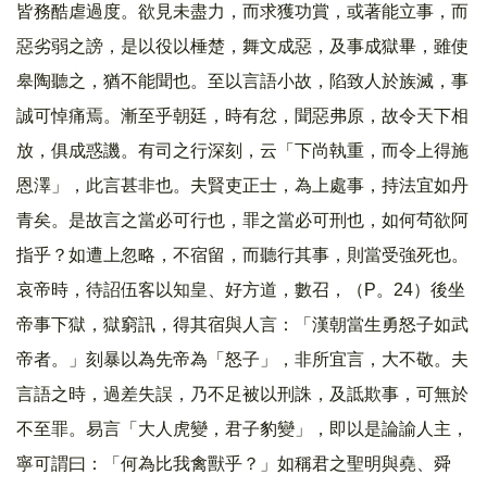
皆務酷虐過度。欲見未盡力，而求獲功賞，或著能立事，而
惡劣弱之謗，是以役以棰楚，舞文成惡，及事成獄畢，雖使
皋陶聽之，猶不能聞也。至以言語小故，陷致人於族滅，事
誠可悼痛焉。漸至乎朝廷，時有忿，聞惡弗原，故令天下相
放，俱成惑譏。有司之行深刻，云「下尚執重，而令上得施
恩澤」，此言甚非也。夫賢吏正士，為上處事，持法宜如丹
青矣。是故言之當必可行也，罪之當必可刑也，如何茍欲阿
指乎？如遭上忽略，不宿留，而聽行其事，則當受強死也。
哀帝時，待詔伍客以知皇、好方道，數召，（P。24）後坐
帝事下獄，獄窮訊，得其宿與人言：「漢朝當生勇怒子如武
帝者。」刻暴以為先帝為「怒子」，非所宜言，大不敬。夫
言語之時，過差失誤，乃不足被以刑誅，及詆欺事，可無於
不至罪。易言「大人虎變，君子豹變」，即以是論諭人主，
寧可謂曰：「何為比我禽獸乎？」如稱君之聖明與堯、舜