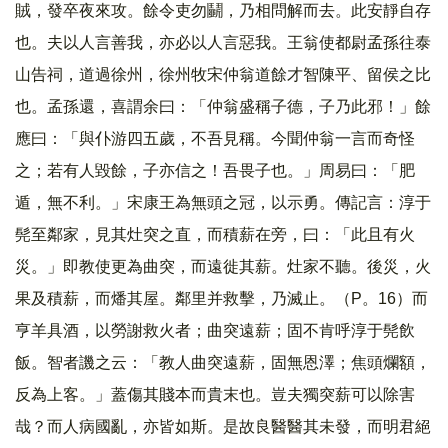
賊，發卒夜來攻。餘令吏勿鬭，乃相問解而去。此安靜自存
也。夫以人言善我，亦必以人言惡我。王翁使都尉孟孫往泰
山告祠，道過徐州，徐州牧宋仲翁道餘才智陳平、留侯之比
也。孟孫還，喜謂余曰：「仲翁盛稱子德，子乃此邪！」餘
應曰：「與仆游四五歲，不吾見稱。今聞仲翁一言而奇怪
之；若有人毀餘，子亦信之！吾畏子也。」周易曰：「肥
遁，無不利。」宋康王為無頭之冠，以示勇。傳記言：淳于
髡至鄰家，見其灶突之直，而積薪在旁，曰：「此且有火
災。」即教使更為曲突，而遠徙其薪。灶家不聽。後災，火
果及積薪，而燔其屋。鄰里并救擊，乃滅止。（P。16）而
亨羊具酒，以勞謝救火者；曲突遠薪；固不肯呼淳于髡飲
飯。智者譏之云：「教人曲突遠薪，固無恩澤；焦頭爛額，
反為上客。」蓋傷其賤本而貴末也。豈夫獨突薪可以除害
哉？而人病國亂，亦皆如斯。是故良醫醫其未發，而明君絕