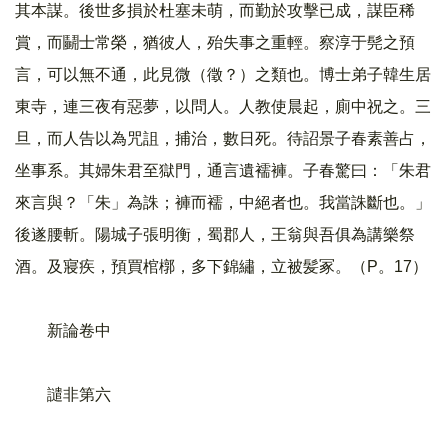
其本謀。後世多損於杜塞未萌，而勤於攻擊已成，謀臣稀
賞，而鬭士常榮，猶彼人，殆失事之重輕。察淳于髡之預
言，可以無不通，此見微（徵？）之類也。博士弟子韓生居
東寺，連三夜有惡夢，以問人。人教使晨起，廁中祝之。三
旦，而人告以為咒詛，捕治，數日死。待詔景子春素善占，
坐事系。其婦朱君至獄門，通言遺襦褲。子春驚曰：「朱君
來言與？「朱」為誅；褲而襦，中絕者也。我當誅斷也。」
後遂腰斬。陽城子張明衡，蜀郡人，王翁與吾俱為講樂祭
酒。及寢疾，預買棺槨，多下錦繡，立被髪冢。（P。17）
新論卷中
譴非第六