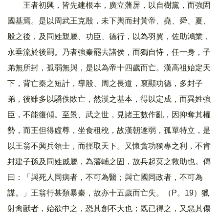
王者初興，皆先建根本，廣立藩屏，以自樹黨，而強固
國基焉。是以周武王克殷，未下輿而封黃帝、堯、舜、夏、
殷之後，及同姓親屬、功臣、德行，以為羽翼，佐助鴻業，
永垂流於後嗣。乃者強秦罷去諸侯，而獨自恃，任一身，子
弟無所封，孤弱無與，是以為帝十四歲而亡。漢高祖始定天
下，背亡秦之短計，導殷、周之長道，裒顯功德，多封子
弟，後雖多以驕佚敗亡，然漢之基本，得以定成，而異姓強
臣，不能復傾。至景、武之世，見諸王數作亂，因抑奪其權
勢，而王但得虛尊，坐食租稅，故漢朝遂弱，孤單特立，是
以王翁不興兵領士，而徑取天下。又懷貪功獨專之利，不肯
封建子孫及同姓戚屬，為藩輔之固，故兵起莫之救助也。傳
曰：「與死人同病者，不可為醫；與亡國同政者，不可為
謀。」王翁行甚類暴秦，故亦十五歲而亡失。（P。19）獵
射禽獸者，始欲中之，恐其創不大也；既已得之，又惡其傷