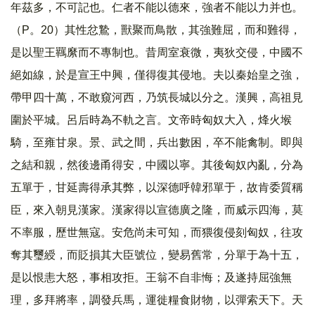
年茲多，不可記也。仁者不能以德來，強者不能以力并也。
（P。20）其性忿鷙，獸聚而鳥散，其強難屈，而和難得，
是以聖王羈縻而不專制也。昔周室衰微，夷狄交侵，中國不
絕如線，於是宣王中興，僅得復其侵地。夫以秦始皇之強，
帶甲四十萬，不敢窺河西，乃筑長城以分之。漢興，高祖見
圍於平城。呂后時為不軌之言。文帝時匈奴大入，烽火堠
騎，至雍甘泉。景、武之間，兵出數困，卒不能禽制。即與
之結和親，然後邊甬得安，中國以寧。其後匈奴內亂，分為
五單于，甘延壽得承其弊，以深德呼韓邪單于，故肯委質稱
臣，來入朝見漢家。漢家得以宣德廣之隆，而威示四海，莫
不率服，歷世無寇。安危尚未可知，而猥復侵刻匈奴，往攻
奪其璽綬，而貶損其大臣號位，變易舊常，分單于為十五，
是以恨恚大怒，事相攻拒。王翁不自非悔；及遂持屈強無
理，多拜將率，調發兵馬，運徙糧食財物，以彈索天下。天