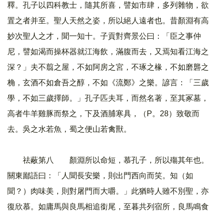
釋。孔子以四科教士，隨其所喜，譬如市肆，多列雜物，欲
置之者并至。聖人天然之姿，所以絕人遠者也。昔顏淵有高
妙次聖人之才，聞一知十。子貢對齊景公曰：「臣之事仲
尼，譬如渴而操杯器就江海飲，滿腹而去，又焉知看江海之
深？」夫不翦之屋，不如阿房之宮，不琢之椽，不如磨礱之
桷，玄酒不如倉吾之醇，不如《流鄭》之樂。諺言：「三歲
學，不如三歲擇師。」孔子匹夫耳，而然名著，至其冢墓，
高者牛羊雞豚而祭之，下及酒脯寒具，（P。28）致敬而
去。吳之水若魚，蜀之便山若禽獸。
祛蔽第八 顏淵所以命短，慕孔子，所以殤其年也。
關東鄙語曰：「人聞長安樂，則出門西向而笑。知（如
聞？）肉味美，則對屠門而大嚼。」此猶時人雖不別聖，亦
復欣慕。如庸馬與良馬相追銜尾，至暮共列宿所，良馬鳴食