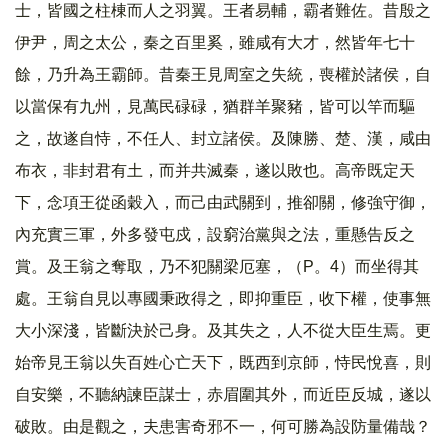
士，皆國之柱棟而人之羽翼。王者易輔，霸者難佐。昔殷之
伊尹，周之太公，秦之百里奚，雖咸有大才，然皆年七十
餘，乃升為王霸師。昔秦王見周室之失統，喪權於諸侯，自
以當保有九州，見萬民碌碌，猶群羊聚豬，皆可以竿而驅
之，故遂自恃，不任人、封立諸侯。及陳勝、楚、漢，咸由
布衣，非封君有土，而并共滅秦，遂以敗也。高帝既定天
下，念項王從函穀入，而己由武關到，推卻關，修強守御，
內充實三軍，外多發屯戍，設窮治黨與之法，重懸告反之
賞。及王翁之奪取，乃不犯關梁厄塞，（P。4）而坐得其
處。王翁自見以專國秉政得之，即抑重臣，收下權，使事無
大小深淺，皆斷決於己身。及其失之，人不從大臣生焉。更
始帝見王翁以失百姓心亡天下，既西到京師，恃民悅喜，則
自安樂，不聽納諫臣謀士，赤眉圍其外，而近臣反城，遂以
破敗。由是觀之，夫患害奇邪不一，何可勝為設防量備哉？