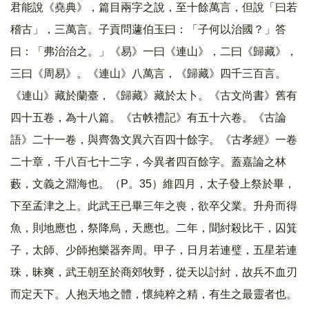
君能說《堯典》，篇目兩字之說，至十餘萬言，但說「曰若
稽古」，三萬言。子貢問蘧伯玉曰：「子何以治國？」答
曰：「弗治治之。」《易》一曰《連山》，二曰《歸藏》，
三曰《周易》。《連山》八萬言，《歸藏》四千三百言。
《連山》藏於蘭臺，《歸藏》藏於太卜。《古文尚書》舊有
四十五卷，為十八篇。《古帙禮記》有五十六卷。《古論
語》二十一卷，與齊魯文異六百四十餘字。《古孝經》一卷
二十章，千八百七十二字，今異者四百餘字。蓋嘉論之林
藪，文義之淵海也。（P。35）維四月，太子發上祭於畢，
下至孟津之上。此武王已畢三年之喪，欲卒父業。升舟而得
魚，則地應也，祭降烏，天應也。二年，聞紂殺比干，囚箕
子，太師、少師抱樂器奔周。甲子，日月若連璧，五星若連
珠，昧爽，武王朝至於商郊牧野，從天以討紂，故兵不血刃
而定天下。人抱天地之體，懷純粹之精，有生之最靈者也。