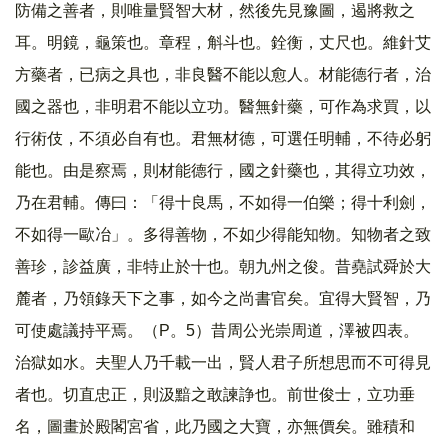
防備之善者，則唯量賢智大材，然後先見豫圖，遏將救之
耳。明鏡，龜策也。章程，斛斗也。銓衡，丈尺也。維針艾
方藥者，已病之具也，非良醫不能以愈人。材能德行者，治
國之器也，非明君不能以立功。醫無針藥，可作為求買，以
行術伎，不須必自有也。君無材德，可選任明輔，不待必躬
能也。由是察焉，則材能德行，國之針藥也，其得立功效，
乃在君輔。傳曰：「得十良馬，不如得一伯樂；得十利劍，
不如得一歐冶」。多得善物，不如少得能知物。知物者之致
善珍，診益廣，非特止於十也。朝九州之俊。昔堯試舜於大
麓者，乃領錄天下之事，如今之尚書官矣。宜得大賢智，乃
可使處議持平焉。（P。5）昔周公光崇周道，澤被四表。
治獄如水。夫聖人乃千載一出，賢人君子所想思而不可得見
者也。切直忠正，則汲黯之敢諫諍也。前世俊士，立功垂
名，圖畫於殿閣宮省，此乃國之大寶，亦無價矣。雖積和