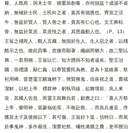
棘。人既死，與木土等，雖重加創毒，亦何損益？成湯不省
納，無補於士民，士民向之者，嘉其有德惠也。齊宣之活
牛，無益於賢人，賢人善之者，貴其有仁心也。文王葬枯
骨，無益於眾庶，眾庶悅之者，其恩義動人也。（P。13）
王翁之殘死人，觀人五藏，無損於生人。生人惡之者，以殘
酷示之也。維此四事，忽微而顯著，纖細而猶大，故二聖以
興，一君用稱，王翁以亡。知大體與不知者遠矣。聖王治
國，崇禮讓，顯仁義，以尊賢愛民為務。是為卜筮維寡，祭
祀用稀。昔楚靈王驕逸輕下，簡賢務鬼，信巫祝之道，齋戒
潔鮮，以祀上帝、禮群神，躬執羽紱，起舞壇前。吳人來
攻，其國人告急，而靈王鼓舞自若，顧應之曰：「寡人方祭
上帝，樂明神，當蒙福佑焉，不敢赴救。」而吳兵遂至，俘
獲其太子及後姬以下，甚可傷。王翁好卜筮，信時日，而篤
於事鬼神，多作廟兆，潔齋祀祭。犧牲淆膳之費，吏卒辦治