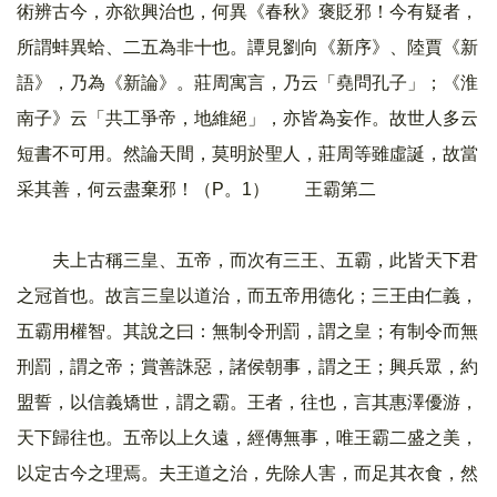
術辨古今，亦欲興治也，何異《春秋》褒貶邪！今有疑者，
所謂蚌異蛤、二五為非十也。譚見劉向《新序》、陸賈《新
語》，乃為《新論》。莊周寓言，乃云「堯問孔子」；《淮
南子》云「共工爭帝，地維絕」，亦皆為妄作。故世人多云
短書不可用。然論天間，莫明於聖人，莊周等雖虛誕，故當
采其善，何云盡棄邪！（P。1） 王霸第二
夫上古稱三皇、五帝，而次有三王、五霸，此皆天下君
之冠首也。故言三皇以道治，而五帝用德化；三王由仁義，
五霸用權智。其說之曰：無制令刑罰，謂之皇；有制令而無
刑罰，謂之帝；賞善誅惡，諸侯朝事，謂之王；興兵眾，約
盟誓，以信義矯世，謂之霸。王者，往也，言其惠澤優游，
天下歸往也。五帝以上久遠，經傳無事，唯王霸二盛之美，
以定古今之理焉。夫王道之治，先除人害，而足其衣食，然