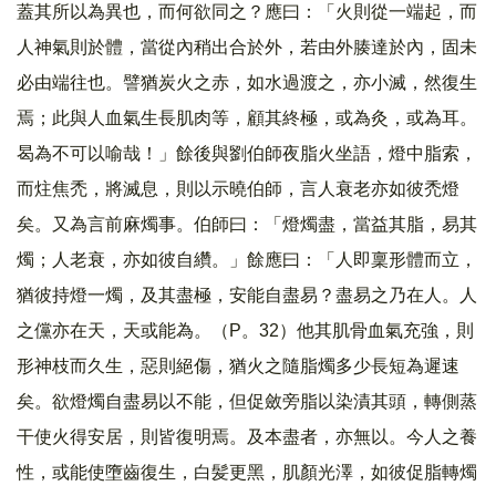
蓋其所以為異也，而何欲同之？應曰：「火則從一端起，而
人神氣則於體，當從內稍出合於外，若由外腠達於內，固未
必由端往也。譬猶炭火之赤，如水過渡之，亦小滅，然復生
焉；此與人血氣生長肌肉等，顧其終極，或為灸，或為耳。
曷為不可以喻哉！」餘後與劉伯師夜脂火坐語，燈中脂索，
而炷焦禿，將滅息，則以示曉伯師，言人衰老亦如彼禿燈
矣。又為言前麻燭事。伯師曰：「燈燭盡，當益其脂，易其
燭；人老衰，亦如彼自纘。」餘應曰：「人即稟形體而立，
猶彼持燈一燭，及其盡極，安能自盡易？盡易之乃在人。人
之儻亦在天，天或能為。（P。32）他其肌骨血氣充強，則
形神枝而久生，惡則絕傷，猶火之隨脂燭多少長短為遲速
矣。欲燈燭自盡易以不能，但促斂旁脂以染漬其頭，轉側蒸
干使火得安居，則皆復明焉。及本盡者，亦無以。今人之養
性，或能使墮齒復生，白髪更黑，肌顏光澤，如彼促脂轉燭