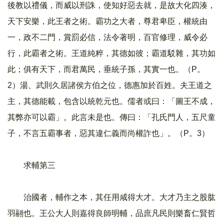
後教以禮儀，而威以刑誅，使知好惡去就，是故大化四湊，
天下安樂，此王者之術。霸功之大者，尊君卑臣，權統由
一，政不二門，賞罰必信，法令著明，百官修理，威令必
行，此霸者之術。王道純粹，其德如彼；霸道駁雜，其功如
此；俱有天下，而君萬民，垂統子孫，其實一也。（P。
2）湯、武則久居諸侯方伯之位，德惠加於百姓。夫王道之
主，其德能載，包含以統乾元也。儒者或曰：「圖王不成，
其弊亦可以霸」。此言未是也。傳曰：「孔氏門人，五尺童
子，不言五霸事者，惡其違仁義而尚權詐也」。（P。3）
求輔第三
治國者，輔作之本，其任用咸得大才。大才乃主之股肱
羽翮也。王公大人則嘉得良師明輔，品庶凡民則樂畜仁賢哲