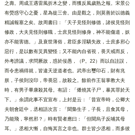
之壽。周成王遇雷風折木之變，而獲反風歲熟之報。宋景公
有熒惑守心之憂，星為徙三舍。由是觀之，則莫善於以德義
精誠報塞之矣。故周書曰：「天子見怪則修德，諸侯見怪則
修政，大夫見怪則修職，士庶見怪則修身，神不能傷道，妖
亦不能害德。」及衰世薄俗，君臣多淫驕失政，士庶多邪心
惡行，是以數有災異變怪；又不能內自省視，畏天戒而反，
外考謗議，求問厥故，惑於佞愚，（P。22）而以自詿誤，
而令患禍得就，皆違天逆道者也。武帝出璽印石，財有兆
朕，子侯則沒印，帝畏惡，故殺之。餘前作王翁掌教大夫
時，有男子畢康殺其母。有詔：「燔燒其子尸，暴其罪於天
下。」余謂此事不宜宣布，上封是云：「昔宣帝時，公卿大
夫朝會廷中，丞相語次言：「聞梟生子，子長，且食其母，
乃能飛，寧然邪？」時有賢者應曰：「但聞烏子反哺其母
耳。」丞相大慚，自悔其言之非也。群士皆少丞相，而多彼