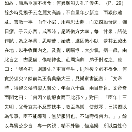
如故，庸馬垂頭不復食；何異顏淵與孔子優劣。（P。29）
餘少時見揚子云之麗文高論，不自量年少新進，而猥欲逮
及。嘗激一事，而作小賦，用精思太劇，而立感動發病，彌
日瘳。子云亦言，成帝時，趙昭儀方大幸，每上甘泉，詔使
作賦，為之卒暴，思精苦，始成，遂因倦小臥，夢其五藏出
在地，以手收而內之。及覺，病喘悸，大少氣。病一歲。由
此言之，盡思慮，傷精神也。莊周病劇，弟子對泣之。應
曰：「我今死，則誰先？更百年生，則誰後？必不得免，何
貪於須臾？餘前為王翁典樂大王，見樂家書記言：「文帝
時，得魏文侯時樂人竇公，年百八十歲，兩目皆盲。文帝奇
而問之曰：「何因？能服食而至此邪？」對曰：「臣年十三
失明，父母哀其不及眾技事，教臣為樂，使鼓琴，日講習以
為常事。臣不能導引，無所服餌也。不知壽得何力。」」餘
以為竇公少盲，專一內視，精不外鑒，恒逸樂，所以益性命