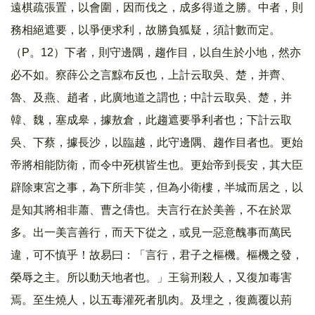
遠棋疏張置，以會圍，因而伐之，成多得道之勝。中者，則
務相絕遮要，以爭便求利，故勝負狐疑，須計數而定。
（P。12）下者，則守邊隅，趨作目，以自生於小地，然亦
必不如。察薛公之言黥布反也，上計云取吳、楚，并齊、
魯、及燕、趙者，此廣地道之謂也；中計云取吳、楚，并
韓、魏，塞成皋，據敖倉，此趨遮要爭利者也；下計云取
吳、下蔡，據長沙，以臨越，此守邊隅、趨作目者也。更始
帝將相能防衛，而令中死棋皆生也。更始帝到長安，其大臣
辟除東宮之事，為下所非笑，但為小衛樓，半城而居之，以
是知其將相非蕭、曹之儔也。夫言行在於美善，不在於眾
多。出一美言善行，而天下從之，或見一惡意醜事而萬民
違，可不慎乎！故易曰：「言行，君子之樞機。樞機之發，
榮辱之主。所以動天地者也。」王翁刑殺人，又復加毒害
焉。至生燒人，以五毒灌死者肌肉。及埋之，復薦覆以荊