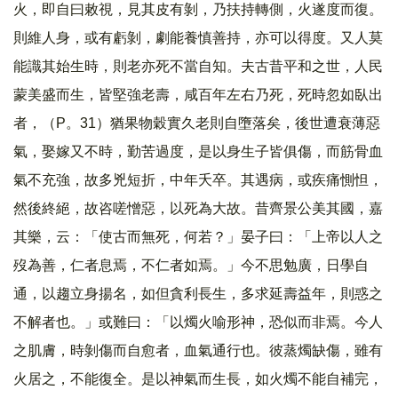
火，即自曰敕視，見其皮有剝，乃扶持轉側，火遂度而復。
則維人身，或有虧剝，劇能養慎善持，亦可以得度。又人莫
能識其始生時，則老亦死不當自知。夫古昔平和之世，人民
蒙美盛而生，皆堅強老壽，咸百年左右乃死，死時忽如臥出
者，（P。31）猶果物穀實久老則自墮落矣，後世遭衰薄惡
氣，娶嫁又不時，勤苦過度，是以身生子皆俱傷，而筋骨血
氣不充強，故多兇短折，中年夭卒。其遇病，或疾痛惻怛，
然後終絕，故咨嗟憎惡，以死為大故。昔齊景公美其國，嘉
其樂，云：「使古而無死，何若？」晏子曰：「上帝以人之
歿為善，仁者息焉，不仁者如焉。」今不思勉廣，日學自
通，以趨立身揚名，如但貪利長生，多求延壽益年，則惑之
不解者也。」或難曰：「以燭火喻形神，恐似而非焉。今人
之肌膚，時剝傷而自愈者，血氣通行也。彼蒸燭缺傷，雖有
火居之，不能復全。是以神氣而生長，如火燭不能自補完，