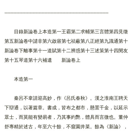
----------------------------------------------------------------------
目錄新論卷上本造第一王霸第二求輔第三言體第四見徵
第五新論卷中譴非第六啟寤第七祛蔽第八正經第九識通第十
新論卷下離事第十一道賦第十二辨惑第十三述策第十四閔友
第十五琴道第十六補遺 新論卷上
本造第一
秦呂不韋請迎高妙，作《呂氏春秋》。漢之淮南王聘天
下辯通，以著篇章。書成，皆布之都市，懸置千金，以延示
眾士，而莫能有變易者，乃其事約艷，體具而言微也。董仲
舒專精於述古，年至六十餘，不窺園井菜。餘為《新論》，