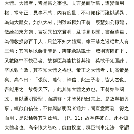
大體。大體者，皆是當之事也。夫言是而計當，遭變而用
權，常守正，見事不惑，內有度量，不可傾移而誑以譎異，
為知大體矣。如無大材，則雖威權如王翁，察慧如公孫龍，
敏給如東方朔，言災異如京君明，及博見多聞，書至萬篇，
為儒教授數百千人，只益不知大體焉。維王翁之過絕世人有
三焉：其智足以飾非奪是，辨能窮詰說士，威則震懼群下，
又數陰中不快己者。故群臣莫能抗答其論，莫敢干犯匡諫，
卒以致亡敗，其不知大體之禍也。帝王之大體者，則高帝是
矣。高帝曰：「張良、蕭何、韓信，此三子者，皆人杰也。
吾能用之，故得天下。」此其知大體之效也。王翁始秉國
政，自以通明賢聖，而謂群下才智莫能出其上。是故舉措興
事，輒欲自信任，不肯與諸明習者通共，茍直意而發，得之
而用，是以稀獲其功效焉。（P。11）故卒遇破亡。此不知
大體者也。高帝懷大智略，能自揆度，群臣制事定法，常謂