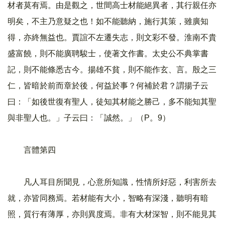
材者莫有焉。由是觀之，世間高士材能絕異者，其行親任亦
明矣，不主乃意疑之也！如不能聽納，施行其策，雖廣知
得，亦終無益也。賈誼不左遷失志，則文彩不發。淮南不貴
盛富饒，則不能廣聘駿士，使著文作書。太史公不典掌書
記，則不能條悉古今。揚雄不貧，則不能作玄、言。殷之三
仁，皆暗於前而章於後，何益於事？何補於君？謂揚子云
曰：「如後世復有聖人，徒知其材能之勝己，多不能知其聖
與非聖人也。」子云曰：「誠然。」（P。9）
言體第四
凡人耳目所聞見，心意所知識，性情所好惡，利害所去
就，亦皆同務焉。若材能有大小，智略有深淺，聽明有暗
照，質行有薄厚，亦則異度焉。非有大材深智，則不能見其