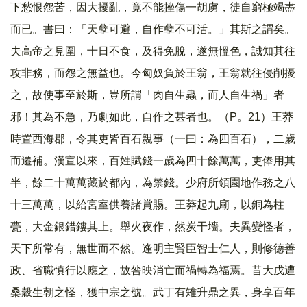
下愁恨怨苦，因大擾亂，竟不能挫傷一胡虜，徒自窮極竭盡
而已。書曰：「天孽可避，自作孽不可活。」其斯之謂矣。
夫高帝之見圍，十日不食，及得免脫，遂無慍色，誠知其往
攻非務，而怨之無益也。今匈奴負於王翁，王翁就往侵削擾
之，故使事至於斯，豈所謂「肉自生蟲，而人自生禍」者
邪！其為不急，乃劇如此，自作之甚者也。（P。21）王莽
時置西海郡，令其吏皆百石親事（一曰：為四百石），二歲
而遷補。漢宣以來，百姓賦錢一歲為四十餘萬萬，吏俸用其
半，餘二十萬萬藏於都內，為禁錢。少府所領園地作務之八
十三萬萬，以給宮室供養諸賞賜。王莽起九廟，以銅為柱
甍，大金銀錯鏤其上。舉火夜作，然炭干墻。夫異變怪者，
天下所常有，無世而不然。逢明主賢臣智士仁人，則修德善
政、省職慎行以應之，故咎映消亡而禍轉為福焉。昔大戊遭
桑穀生朝之怪，獲中宗之號。武丁有雉升鼎之異，身享百年