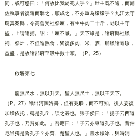
同，或可怒曰：「何故比我於死人乎？」世主既不通，而輔
佐執事者復隨而聽之，順成之，不亦重為朦朦乎？九江太守
龐真案縣，令高曾受社祭厘，有生牛肉二十斤，劾以主守
盜，上請逮捕。詔：「厘不贓。」天下緣是，諸府縣社臘
祠、祭灶，不但進熟食，皆復多肉、米、酒、脯臘諸奇珍，
益盛，是故諸郡府至殺牛數十頭。（P。25）
啟寤第七
龍無尺水，無以升天。聖人無尺土，無以王天下。
（P。27）讖出河圖洛書，但有兆朕，而不可知。後人妄復
加增依托，稱是孔丘，誤之甚也。張子侯曰：「揚子云西道
孔子也，乃貧如此。」吾應曰：「子云亦東道孔子也。昔仲
尼豈獨是魯孔子？亦齊、楚聖人也。」畫水鏤冰，與時消