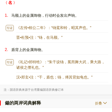
名
1.
马额上的金属饰物，行动时会发出声响。
《左传•桓公二年》：“钖鸾和铃，昭其声也。”
引证 ：
晋•杜预•注：“钖，在马额。”
2.
盾背上的金属饰物。
《礼记•郊特牲》：“朱干设钖，冕而舞大武，乘大路，
引证 ：
诸侯之僭礼也。”
汉•郑玄•注：“干，盾也；钖，傅其背如龟也。”
注：国语辞典来源于台湾重编国语辞典修订本
鍚的两岸词典解释
折叠