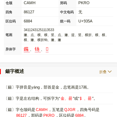
CAMH
PKRO
仓颉
郑码
86127
无
四角
中文电码
6884
U+935A
区位码
统一码
34112431251113533
笔画
撇、点、横、横、竖、点、撇、提、竖、横折、横、横、
横、撇、横折钩、撇、撇
鐊
钖
𩋬
、
、
异体字
鍚字概述
折叠
〔鍚〕字拼音是yáng，部首是金，总笔画是17画。
〔鍚〕字是左右结构，可拆字为“
金、昜
”或“
釒、昜
”。
〔鍚〕字仓颉码是
CAMH
，五笔是
QJGR
，四角号码是
86127
，郑码是
PKRO
，区位码是
6884
。