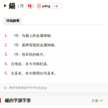
鍚
yáng
简：
钖
ㄧㄤˊ
详细解释
1.
〈书〉马额上的金属饰物。
2.
〈书〉盾牌背面的金属饰物。
3.
〈书〉包车轮的铁片。
4.
古地名。在今河南杞县。
5.
古县名。在今陕西白河县东。
注：两岸词典来源于中华文化总会
鍚的字源字形
折叠