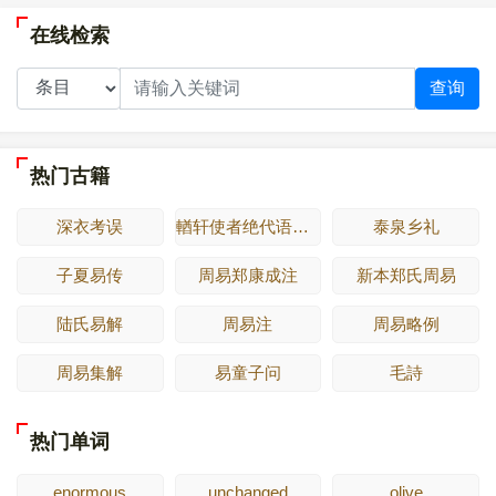
在线检索
查询
热门古籍
深衣考误
輶轩使者绝代语释别国方言
泰泉乡礼
子夏易传
周易郑康成注
新本郑氏周易
陆氏易解
周易注
周易略例
周易集解
易童子问
毛詩
热门单词
enormous
unchanged
olive