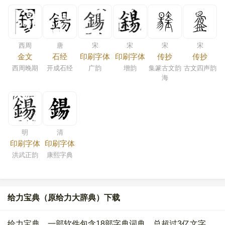
西周
唐
宋
宋
宋
宋
金文
石经
印刷字体
印刷字体
传抄
传抄
西周晚期
开成石经
广韵
增韵
集篆古文韵
古文四声韵
海
明
清
印刷字体
印刷字体
洪武正韵
康熙字典
给力宝典（原给力大辞典）下载
给力宝典，一部软件包含18部字典词典，总超过3亿文字。