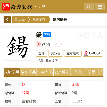
字典
鍚的解释
汉语字典
首页
鍚
汉语字典
复制
yáng
ㄧㄤˊ
金部
共17画
左右结构
U+935A
CJK 基本汉字
汉语字典
康熙字典
中华大字典
说文解字
组词
字形书法
钖
金部
简体
部首
17画
9画
总笔画
部外笔画
左右结构
QJGR
结构
五笔