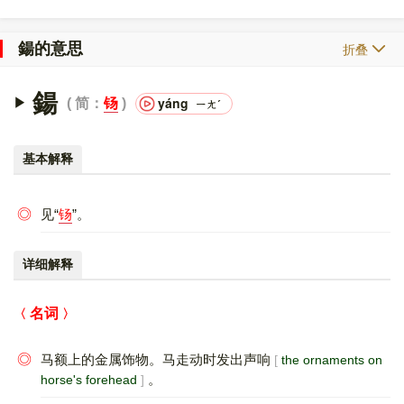
鍚的意思
折叠
鍚
yáng
简：
钖
ㄧㄤˊ
基本解释
◎
见“
钖
”。
详细解释
名词
◎
马额上的金属饰物。马走动时发出声响
the ornaments on
。
horse's forehead