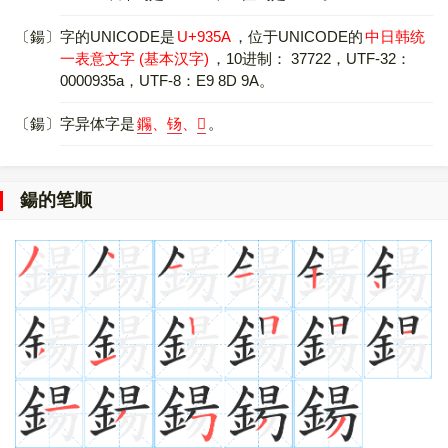
〔鍚〕字的UNICODE是
U+935A
，位于UNICODE的
中日韩统
一表意文字 (基本汉字)
，10进制： 37722，UTF-32：
0000935a，UTF-8：E9 8D 9A。
〔鍚〕字异体字是
鐊
、
钖
、
𩋬
。
鍚的笔顺