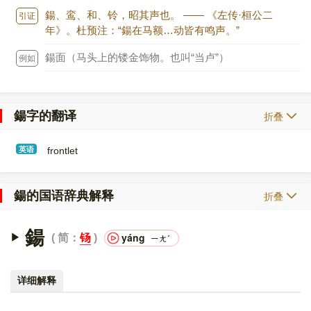
鍚、鸾、和、铃，昭其声也。 —— 《左传·桓公二
引证 ：
年》。杜预注：“鍚在马额…动皆有鸣声。”
鍚面（马头上的镂金饰物。也叫“当卢”）
例如 ：
鍚字的翻译
折叠
英语
frontlet
鍚的国语辞典解释
折叠
鍚
yáng
简：
钖
ㄧㄤˊ
详细解释