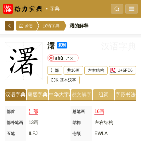
字典
濖的解释
汉语字典
首页
濖
汉语字典
复制
shù
ㄕㄨˋ
氵部
共16画
左右结构
U+6FD6
CJK 基本汉字
汉语字典
康熙字典
中华大字典
说文解字
组词
字形书法
氵部
16画
部首
总笔画
13画
左右结构
部外笔画
结构
ILFJ
EWLA
五笔
仓颉