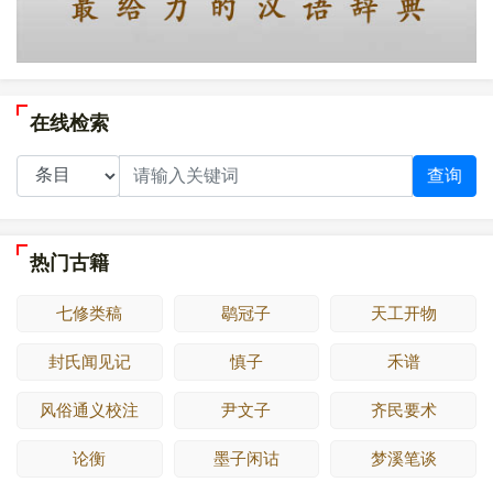
在线检索
查询
热门古籍
七修类稿
鹖冠子
天工开物
封氏闻见记
慎子
禾谱
风俗通义校注
尹文子
齐民要术
论衡
墨子闲诂
梦溪笔谈