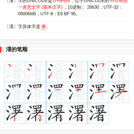
〔濖〕字的UNICODE是
U+6FD6
，位于UNICODE的
中日韩统
一表意文字 (基本汉字)
，10进制： 28630，UTF-32：
00006fd6，UTF-8：E6 BF 96。
〔濖〕字异体字是
瀦
。
濖的笔顺