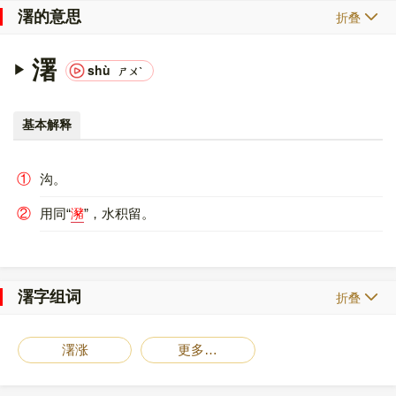
濖的意思
折叠
濖
shù
ㄕㄨˋ
基本解释
①
沟。
②
用同“
瀦
”，水积留。
濖字组词
折叠
濖涨
更多…