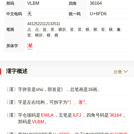
VLBM
36164
郑码
四角
无
U+6FD6
中文电码
统一码
4412522112132511
笔画
点、点、提、竖、横折、竖、竖、横、横、竖、横、撇、
竖、横折、横、横
瀦
异体字
濖字概述
折叠
〔濖〕字拼音是shù，部首是氵，总笔画是16画。
〔濖〕字是左右结构，可拆字为“
氵、署
”。
〔濖〕字仓颉码是
EWLA
，五笔是
ILFJ
，四角号码是
36164
，
郑码是
VLBM
。