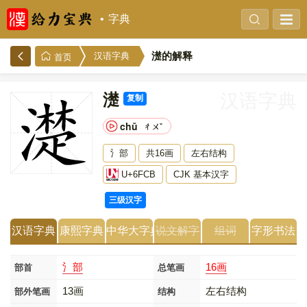
字典
濋的解释
汉语字典
首页
濋
汉语字典
复制
chǔ
ㄔㄨˇ
氵部
共16画
左右结构
U+6FCB
CJK 基本汉字
三级汉字
汉语字典
康熙字典
中华大字典
说文解字
组词
字形书法
氵部
16画
部首
总笔画
13画
左右结构
部外笔画
结构