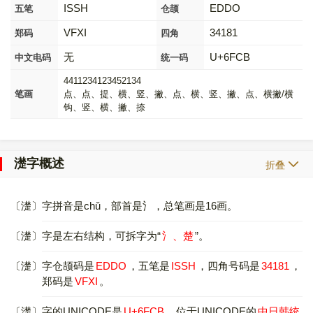
ISSH
EDDO
五笔
仓颉
VFXI
34181
郑码
四角
无
U+6FCB
中文电码
统一码
4411234123452134
笔画
点、点、提、横、竖、撇、点、横、竖、撇、点、横撇/横
钩、竖、横、撇、捺
濋字概述
折叠
〔濋〕字拼音是chǔ，部首是氵，总笔画是16画。
〔濋〕字是左右结构，可拆字为“
氵、楚
”。
〔濋〕字仓颉码是
EDDO
，五笔是
ISSH
，四角号码是
34181
，
郑码是
VFXI
。
〔濋〕字的UNICODE是
U+6FCB
，位于UNICODE的
中日韩统