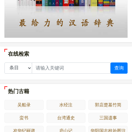
在线检索
查询
热门古籍
吴船录
水经注
郭店楚墓竹简
蛮书
台湾通史
三国遗事
岁华纪丽谱
庐山记
华阳国志校补图注