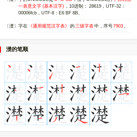
一表意文字 (基本汉字)
，10进制： 28619，UTF-32：
00006fcb，UTF-8：E6 BF 8B。
〔濋〕字在
《通用规范汉字表》
的
三级字表
中，序号
7903
。
濋的笔顺