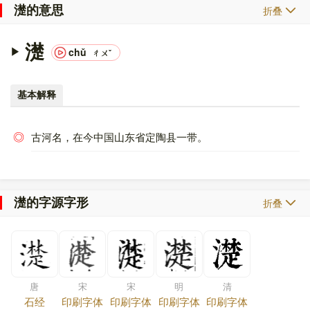
濋的意思
折叠
濋
chǔ
ㄔㄨˇ
基本解释
◎
古河名，在今中国山东省定陶县一带。
濋的字源字形
折叠
唐
宋
宋
明
清
石经
印刷字体
印刷字体
印刷字体
印刷字体