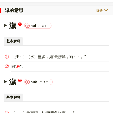
濊的意思
折叠
濊
1
huì
ㄏㄨㄟˋ
基本解释
①
〔汪～〕（水）盛多，如“云滂洋，雨～～。”
②
同“
秽
”。
濊
2
huò
ㄏㄨㄛˋ
基本解释
◎
〔～～〕象声词，如“卧听鱼槎声～～”。