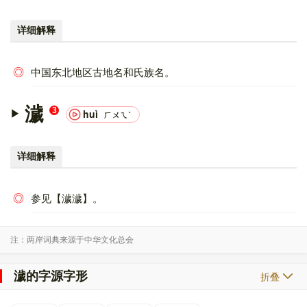
详细解释
◎
中国东北地区古地名和氏族名。
濊
3
huì
ㄏㄨㄟˋ
详细解释
◎
参见【濊濊】。
注：两岸词典来源于中华文化总会
濊的字源字形
折叠