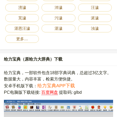
滂濊
沛濊
汪濊
芜濊
污濊
涎濊
湛恩汪濊
湛濊
浊濊
更多…
给力宝典（原给力大辞典）下载
给力宝典，一部软件包含18部字典词典，总超过3亿文字。
数据量大，内容丰富，检索方便快捷。
给力宝典APP下载
安卓手机版下载：
PC电脑版下载链接:
百度网盘
提取码: glbd