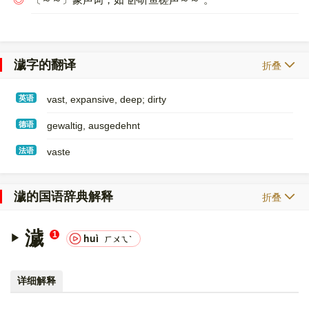
濊字的翻译
折叠
英语
vast, expansive, deep; dirty
德语
gewaltig, ausgedehnt
法语
vaste
濊的国语辞典解释
折叠
濊
1
huì
ㄏㄨㄟˋ
详细解释