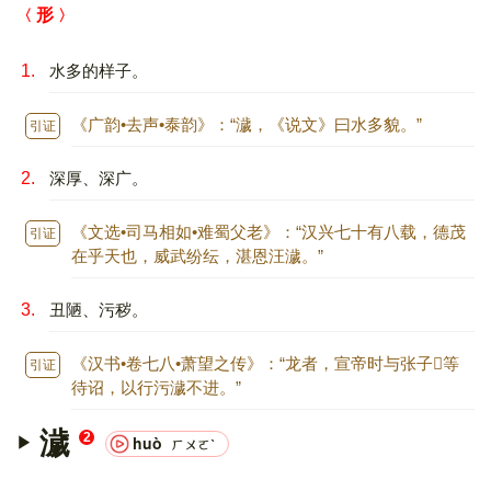
形
1.
水多的样子。
《广韵•去声•泰韵》：“濊，《说文》曰水多貌。”
引证 ：
2.
深厚、深广。
《文选•司马相如•难蜀父老》：“汉兴七十有八载，德茂
引证 ：
在乎天也，威武纷纭，湛恩汪濊。”
3.
丑陋、污秽。
《汉书•卷七八•萧望之传》：“龙者，宣帝时与张子𫊸等
引证 ：
待诏，以行污濊不进。”
濊
2
huò
ㄏㄨㄛˋ