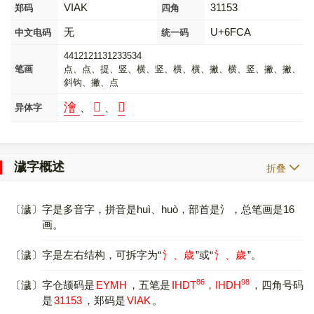
VIAK
31153
郑码
四角
无
U+6FCA
中文电码
统一码
4412121131233534
笔画
点、点、提、竖、横、竖、横、横、撇、横、竖、撇、撇、
斜钩、撇、点
澮
𤂾
𤃴
、
、
异体字
濊字概述
折叠
〔濊〕字是多音字，拼音是huì、huò，部首是氵，总笔画是16
画。
〔濊〕字是左右结构，可拆字为“
氵、歳
”或“
氵、歲
”。
86
98
〔濊〕字仓颉码是
EYMH
，五笔是
IHDT
，IHDH
，四角号码
是
31153
，郑码是
VIAK
。