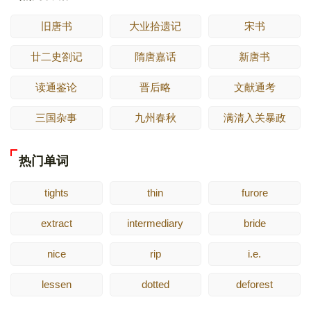
旧唐书
大业拾遗记
宋书
廿二史劄记
隋唐嘉话
新唐书
读通鉴论
晋后略
文献通考
三国杂事
九州春秋
满清入关暴政
热门单词
tights
thin
furore
extract
intermediary
bride
nice
rip
i.e.
lessen
dotted
deforest