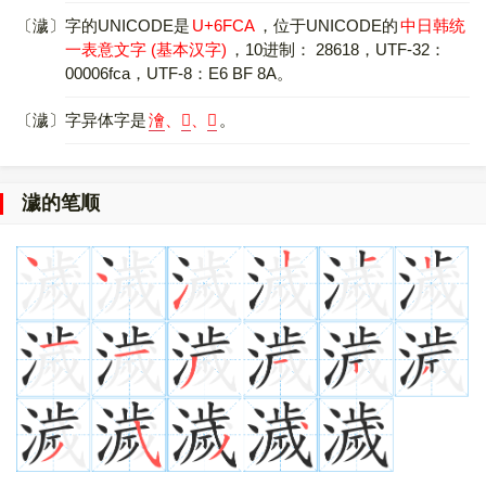
〔濊〕字的UNICODE是
U+6FCA
，位于UNICODE的
中日韩统
一表意文字 (基本汉字)
，10进制： 28618，UTF-32：
00006fca，UTF-8：E6 BF 8A。
〔濊〕字异体字是
澮
、
𤂾
、
𤃴
。
濊的笔顺