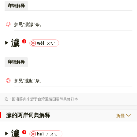
详细解释
◎
参见“濊濊”条。
濊
3
wèi
ㄨㄟˋ
详细解释
◎
参见“濊貊”条。
注：国语辞典来源于台湾重编国语辞典修订本
濊的两岸词典解释
折叠
濊
1
huì
ㄏㄨㄟˋ