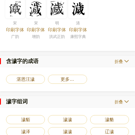
宋
宋
明
清
印刷字体
印刷字体
印刷字体
印刷字体
广韵
增韵
洪武正韵
康熙字典
含濊字的成语
折叠
湛恩汪濊
更多…
濊字组词
折叠
濊貊
濊濊
濊貉
濊泽
濊濊
辽濊