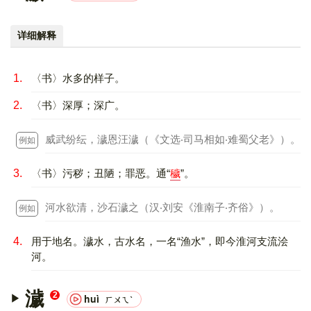
详细解释
1.
〈书〉水多的样子。
2.
〈书〉深厚；深广。
威武纷纭，濊恩汪濊（《文选‧司马相如‧难蜀父老》）。
例如 ：
3.
〈书〉污秽；丑陋；罪恶。通“
穢
”。
河水欲清，沙石濊之（汉‧刘安《淮南子‧齐俗》）。
例如 ：
4.
用于地名。濊水，古水名，一名“渔水”，即今淮河支流浍
河。
濊
2
huì
ㄏㄨㄟˋ