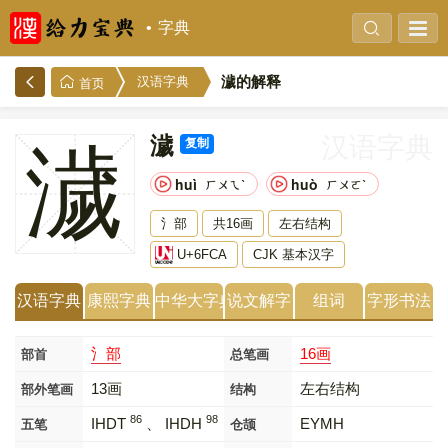
字典
濊的解释
汉语字典
首页
濊
汉语字典
复制
濊
huì
huò
ㄏㄨㄟˋ
ㄏㄨㄛˋ
氵部
共16画
左右结构
U+6FCA
CJK 基本汉字
汉语字典
康熙字典
中华大字典
说文解字
组词
字形书法
氵部
16画
部首
总笔画
13画
左右结构
部外笔画
结构
86
98
IHDT
、 IHDH
EYMH
五笔
仓颉