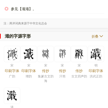
◎
参见【濈濈】。
注：两岸词典来源于中华文化总会
濈的字源字形
折叠
宋
宋
宋
宋
宋
明
印刷字体
印刷字体
传抄
传抄
传抄
印刷字体
广韵
增韵
集篆古文韵
汗简
古文四声韵
洪武正韵
海
清