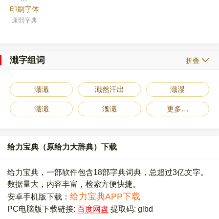
印刷字体
康熙字典
濈字组词
折叠
濈濈
濈然汗出
濈湿
濈濈
潗濈
更多…
给力宝典（原给力大辞典）下载
给力宝典，一部软件包含18部字典词典，总超过3亿文字。
数据量大，内容丰富，检索方便快捷。
给力宝典APP下载
安卓手机版下载：
PC电脑版下载链接:
百度网盘
提取码: glbd