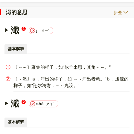
濈的意思
折叠
濈
1
jí
ㄐㄧˊ
基本解释
①
〔～～〕聚集的样子，如“尔羊来思，其角～～。”
②
〔～然〕ａ．汗出的样子，如“～～汗出者愈。”ｂ．迅速的
样子，如“翔尔鸿翥，～～凫没。”
濈
2
shà
ㄕㄚˋ
基本解释