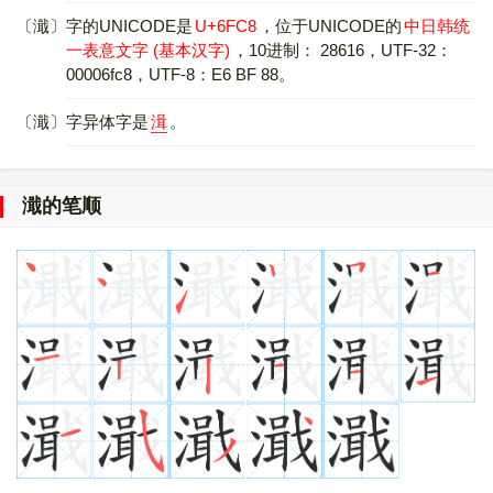
〔濈〕字的UNICODE是
U+6FC8
，位于UNICODE的
中日韩统
一表意文字 (基本汉字)
，10进制： 28616，UTF-32：
00006fc8，UTF-8：E6 BF 88。
〔濈〕字异体字是
湒
。
濈的笔顺