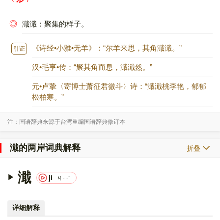
◎
濈濈：聚集的样子。
《诗经•小雅•无羊》：“尔羊来思，其角濈濈。”
引证 ：
汉•毛亨•传：“聚其角而息，濈濈然。”
元•卢挚〈寄博士萧征君微斗〉诗：“濈濈桃李艳，郁郁
松柏寒。”
注：国语辞典来源于台湾重编国语辞典修订本
濈的两岸词典解释
折叠
濈
jí
ㄐㄧˊ
详细解释