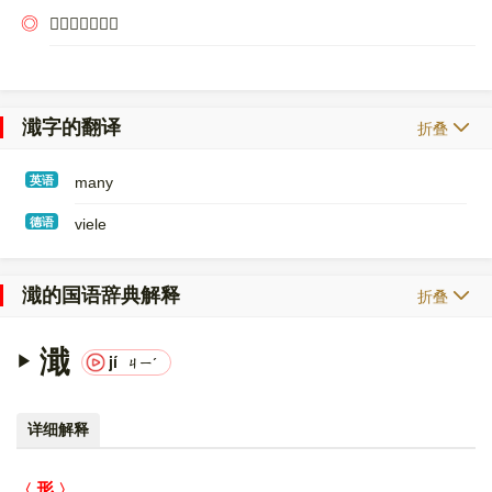
◎
〔
𣹱
～〕湍流。
濈字的翻译
折叠
英语
many
德语
viele
濈的国语辞典解释
折叠
濈
jí
ㄐㄧˊ
详细解释
形