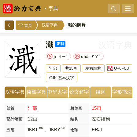
字典
濈的解释
汉语字典
首页
濈
汉语字典
复制
jí
shà
ㄐㄧˊ
ㄕㄚˋ
氵部
共15画
左右结构
U+6FC8
CJK 基本汉字
汉语字典
康熙字典
中华大字典
说文解字
组词
字形书法
氵部
15画
部首
总笔画
12画
左右结构
部外笔画
结构
86
98
IKBT
、 IKBY
ERJI
五笔
仓颉