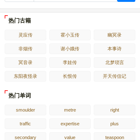
热门古籍
灵应传
霍小玉传
幽冥录
非烟传
谢小娥传
本事诗
冥音录
李娃传
北梦琐言
东阳夜怪录
长恨传
开天传信记
热门单词
smoulder
metre
right
traffic
expertise
plus
secondary
value
teaspoon