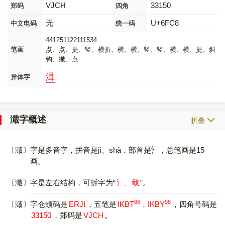
VJCH
33150
郑码
四角
无
U+6FC8
中文电码
统一码
441251122111534
笔画
点、点、提、竖、横折、横、横、竖、竖、横、横、提、斜
钩、撇、点
湒
异体字
濈字概述
折叠
〔濈〕字是多音字，拼音是jí、shà，部首是氵，总笔画是15
画。
〔濈〕字是左右结构，可拆字为“
氵、戢
”。
86
98
〔濈〕字仓颉码是
ERJI
，五笔是
IKBT
，IKBY
，四角号码是
33150
，郑码是
VJCH
。