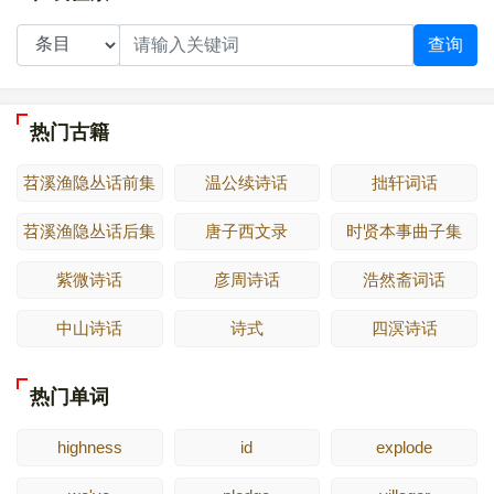
查询
热门古籍
苕溪渔隐丛话前集
温公续诗话
拙轩词话
苕溪渔隐丛话后集
唐子西文录
时贤本事曲子集
紫微诗话
彦周诗话
浩然斋词话
中山诗话
诗式
四溟诗话
热门单词
highness
id
explode