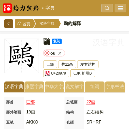
字典
𠥹的解释
汉语字典
首页
𠥹
汉语字典
复制
ōu
ㄡ
匚部
共22画
左右结构
U+20979
CJK 扩展B
汉语字典
康熙字典
中华大字典
说文解字
组词
字形书法
匚部
22画
部首
总笔画
19画
左右结构
部外笔画
结构
AKKO
SRHRF
五笔
仓颉