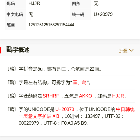
HJJR
无
郑码
四角
无
U+20979
中文电码
统一码
笔画
125125125153251154444
𠥹
字概述
折叠
〔
𠥹
〕字拼音是ōu，部首是匚，总笔画是22画。
〔
𠥹
〕字是左右结构，可拆字为“
區、烏
”。
〔
𠥹
〕字仓颉码是
SRHRF
，五笔是
AKKO
，郑码是
HJJR
。
〔
𠥹
〕字的UNICODE是
U+20979
，位于UNICODE的
中日韩统
一表意文字扩展区B
，10进制： 133497，UTF-32：
00020979，UTF-8：F0 A0 A5 B9。