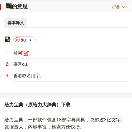
𠥹
的意思
折叠
基本释义
𠥹
ōu
ㄡ
1.
疑同“
鷗
”。
2.
拼音ōu。
3.
香港取名用字。
给力宝典（原给力大辞典）下载
给力宝典，一部软件包含18部字典词典，总超过3亿文字。
数据量大，内容丰富，检索方便快捷。