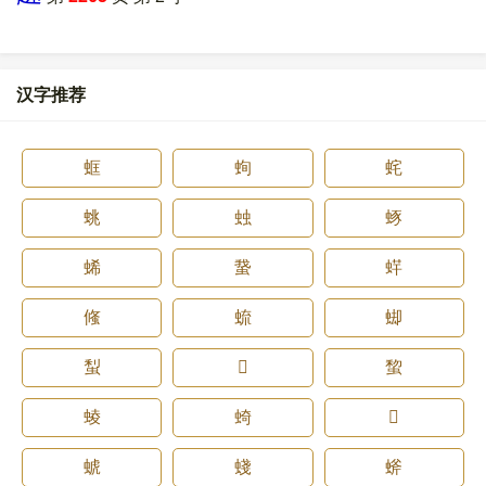
汉字推荐
䖱
䖲
䖳
䖴
䖵
䖶
䖷
䖸
䖹
䖺
䖻
䖼
䖽
𫥢
䖿
䗀
䗁
𫦌
䗂
䗃
䗄