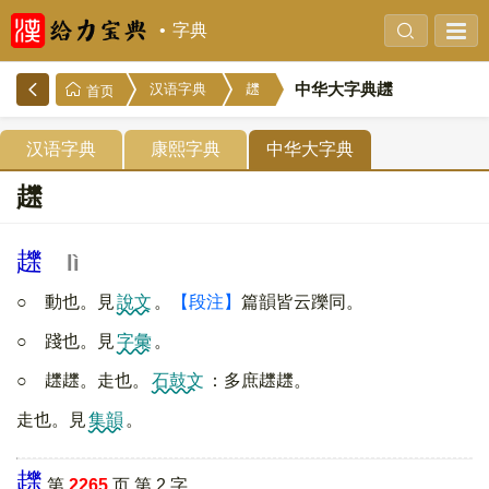
字典
中华大字典䟏
汉语字典
䟏
首页
汉语字典
康熙字典
中华大字典
䟏
䟏
lì
○ 動也。見
說文
。
【段注】
篇韻皆云躒同。
○ 踐也。見
字彙
。
○ 䟏䟏。走也。
石鼓文
：多庶䟏䟏。
走也。見
集韻
。
䟏
第
2265
页 第 2 字