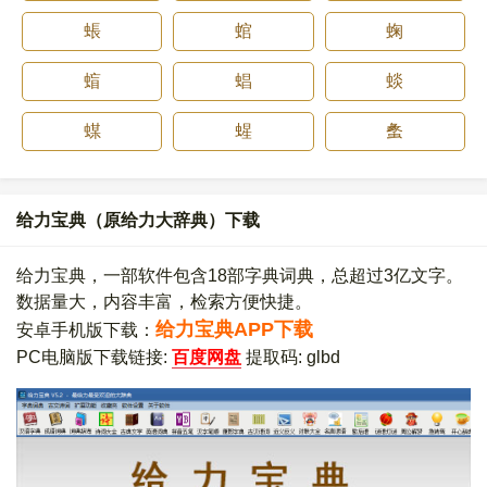
䗅
䗆
䗇
䗈
䗉
䗊
䗋
䗌
䗍
给力宝典（原给力大辞典）下载
给力宝典，一部软件包含18部字典词典，总超过3亿文字。
数据量大，内容丰富，检索方便快捷。
给力宝典APP下载
安卓手机版下载：
PC电脑版下载链接:
百度网盘
提取码: glbd