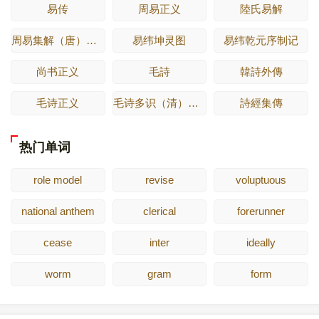
易传
周易正义
陸氏易解
周易集解（唐）李鼎祚
易纬坤灵图
易纬乾元序制记
尚书正义
毛詩
韓詩外傳
毛诗正义
毛诗多识（清）多隆阿
詩經集傳
热门单词
role model
revise
voluptuous
national anthem
clerical
forerunner
cease
inter
ideally
worm
gram
form