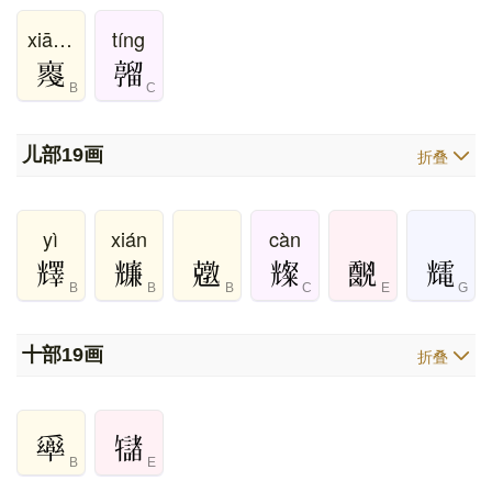
xiāng
tíng
B
C
儿部
19画
折叠
yì
xián
càn
B
B
B
C
E
G
十部
19画
折叠
B
E