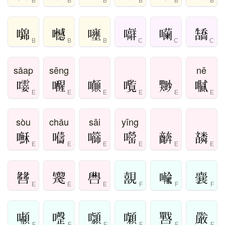
B
B
B
B
B
B
B
B
B
C
C
C
sǎap
sēng
nē
E
E
E
E
E
E
sòu
chǎu
sāi
yīng
E
E
E
E
E
E
E
E
E
F
F
F
F
F
F
F
F
F