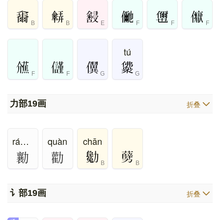
B
B
E
F
F
F
tú
F
F
G
G
力部
19画
折叠
ráng、xiāng
quàn
chān
勷
勸
B
B
讠部
19画
折叠