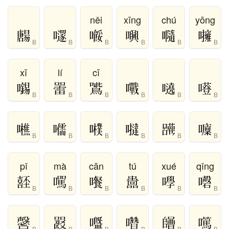
něi
xīng
chú
yōng
B
B
B
B
B
B
xī
lí
cī
B
B
B
B
B
B
B
B
B
B
B
B
pǐ
mà
cān
tú
xué
qǐng
B
B
B
B
B
B