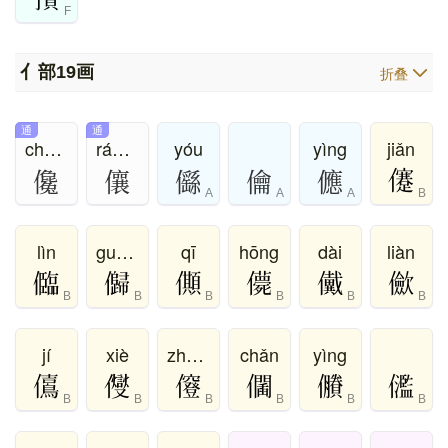
F
亻部
19画
折叠
通
通
chán、chàn
ráng、xiāng
yóu
yìng
jiǎn
儳
儴
㒡
㒢
㒣
A
A
A
B
lìn
guì、guī
qī
hōng
dài
liàn
B
B
B
B
B
B
jí
xiè
zhēng
chǎn
yìng
B
B
B
B
B
B