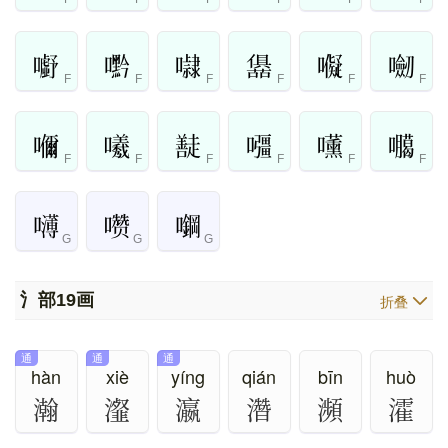
F
F
F
F
F
F
F
F
F
F
F
F
G
G
G
氵部
19画
折叠
通
通
通
hàn
xiè
yíng
qián
bīn
huò
瀚
瀣
瀛
濳
瀕
瀖