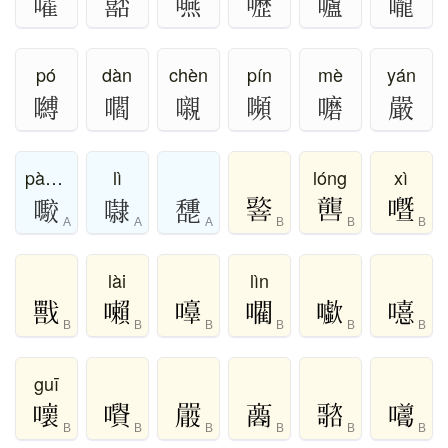
嚯
嚭
嚥
嚦
嚧
嚨
pó
dàn
chèn
pín
mè
yán
嚩
嚪
嚫
嚬
嚰
嚴
pào、pěng
lì
lóng
xì
㘐
㘑
㘒
A
A
A
B
B
B
lài
lìn
B
B
B
B
B
B
guī
B
B
B
B
B
B