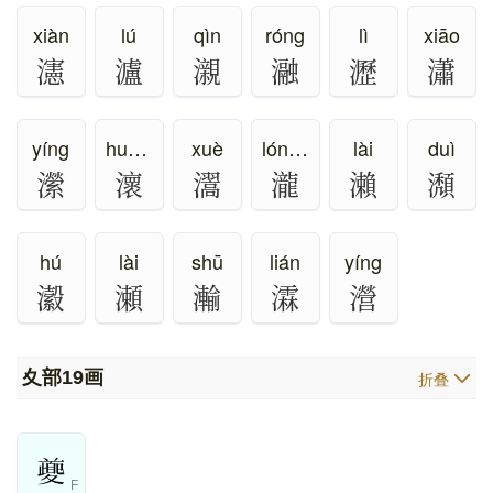
xiàn
lú
qìn
róng
lì
xiāo
瀗
瀘
瀙
瀜
瀝
瀟
yíng
huái、wāi
xuè
lóng、shuāng
lài
duì
瀠
瀤
瀥
瀧
瀨
瀩
hú
lài
shū
lián
yíng
瀫
瀬
瀭
瀮
瀯
夊部
19画
折叠
F