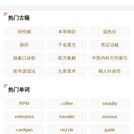
热门古籍
药性赋
本草纲目
温热论
脉经
千金翼方
类证治裁
脉象口诀歌
医方集解
中医内科方剂索引
医学源流论
九章算术
铜人针灸经
热门单词
RPM
coffee
steadily
enterprise
traveller
anxious
cardigan
nozzle
guide