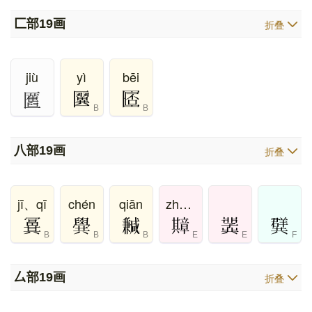
匚部
19画
折叠
jiù
yì
bēi
匶
B
B
八部
19画
折叠
jī、qī
chén
qiān
zhāng
B
B
B
E
E
F
厶部
19画
折叠