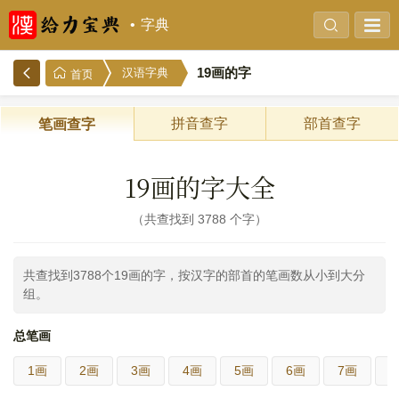
字典
19画的字
汉语字典
首页
拼音查字
部首查字
笔画查字
19画的字大全
共查找到 3788 个字
共查找到3788个19画的字，按汉字的部首的笔画数从小到大分
组。
总笔画
1画
2画
3画
4画
5画
6画
7画
8