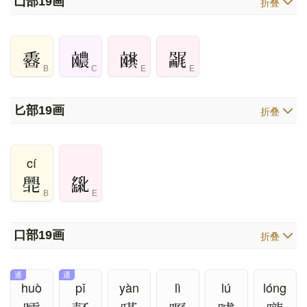
凵部
19画
折叠
B
C
E
E
匕部
19画
折叠
cí
B
E
口部
19画
折叠
通
通
huò
pǐ
yàn
lì
lú
lóng