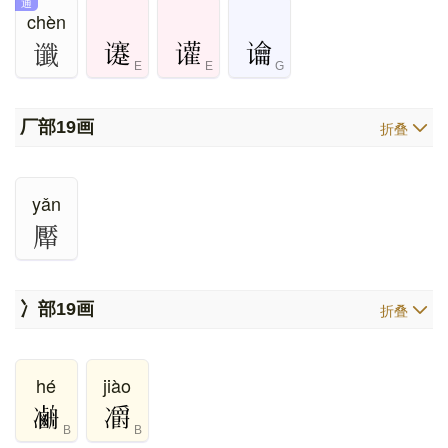
通
chèn
谶
E
E
G
厂部
19画
折叠
yǎn
厴
冫部
19画
折叠
hé
jiào
B
B