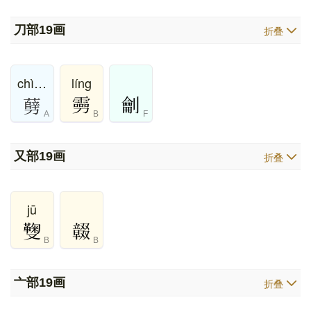
刀部
19画
折叠
chì、dào、qì、shuì
líng
㔑
A
B
F
又部
19画
折叠
jū
B
B
亠部
19画
折叠