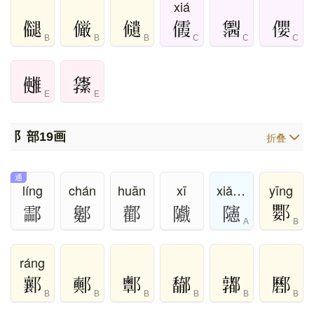
xiá
B
B
B
C
C
C
E
E
阝部
19画
折叠
通
líng
chán
huān
xī
xiǎn、xiàn
yīng
酃
酁
酄
隵
䧮
A
B
ráng
B
B
B
B
B
B