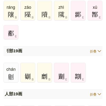
ráng
zǎo
zhì
xǔ
B
B
B
B
E
E
E
刂部
19画
折叠
chán
劖
B
B
E
E
人部
19画
折叠