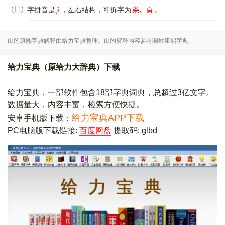
𩓮
〔
〕字拼音是
jì
，左右结构，可拆字为
𣏦、頁
。
山的康熙字典解释由给力宝典整理。山的解释内容参考開放康熙字典。
给力宝典（原给力大辞典）下载
给力宝典，一部软件包含18部字典词典，总超过3亿文字。
数据量大，内容丰富，检索方便快捷。
给力宝典APP下载
安卓手机版下载：
PC电脑版下载链接:
百度网盘
提取码: glbd