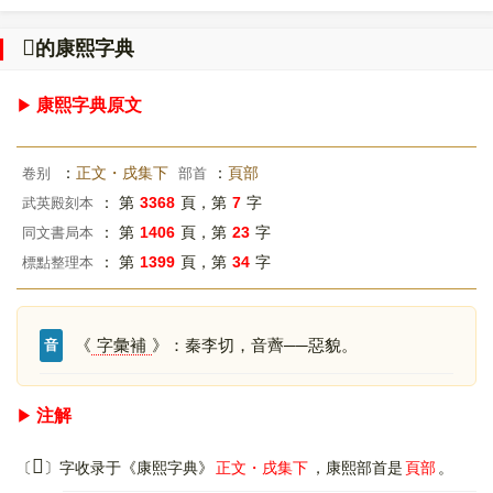
𩓮
的康熙字典
康熙字典原文
：
正文・戌集下
：
頁部
卷别
部首
： 第
3368
頁，第
7
字
武英殿刻本
： 第
1406
頁，第
23
字
同文書局本
： 第
1399
頁，第
34
字
標點整理本
《
字彙補
》：秦李切，音薺──惡貌。
音
注解
𩓮
〔
〕字收录于《康熙字典》
正文・戌集下
，康熙部首是
頁部
。