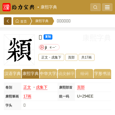
康熙字典
𩓮的康熙字典
康熙字典
首页
𩓮
康熙字典
复制
jì
ㄐㄧˋ
正文・戌集下
頁部
共17画
汉语字典
康熙字典
中华大字典
说文解字
组词
字形书法
正文
・
戌集下
頁部
卷別
康熙部首
17画
U+294EE
康熙筆画
统一码
𩓮
字头