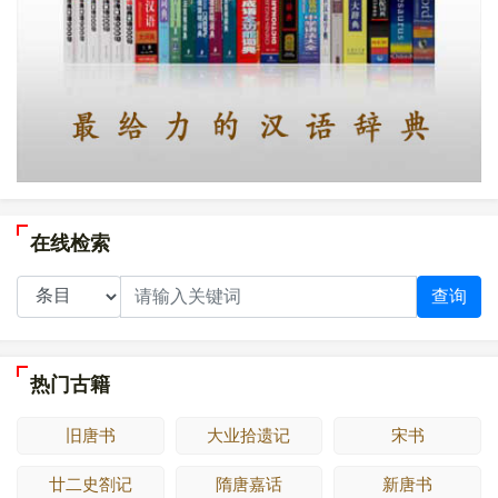
在线检索
查询
热门古籍
旧唐书
大业拾遗记
宋书
廿二史劄记
隋唐嘉话
新唐书