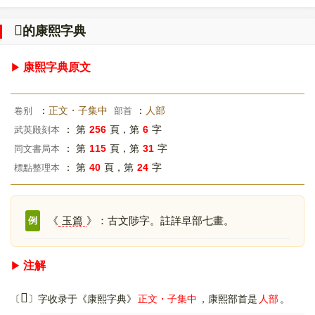
𠌹
的康熙字典
康熙字典原文
：
正文・子集中
：
人部
卷别
部首
： 第
256
頁，第
6
字
武英殿刻本
： 第
115
頁，第
31
字
同文書局本
： 第
40
頁，第
24
字
標點整理本
《
玉篇
》：古文陟字。註詳阜部七畫。
例
注解
𠌹
〔
〕字收录于《康熙字典》
正文・子集中
，康熙部首是
人部
。