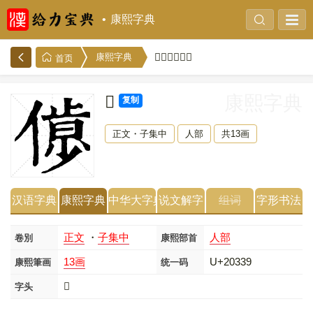
康熙字典
𠌹的康熙字典
康熙字典
首页
𠌹
康熙字典
复制
正文・子集中
人部
共13画
汉语字典
康熙字典
中华大字典
说文解字
组词
字形书法
正文
・
子集中
人部
卷別
康熙部首
13画
U+20339
康熙筆画
统一码
𠌹
字头