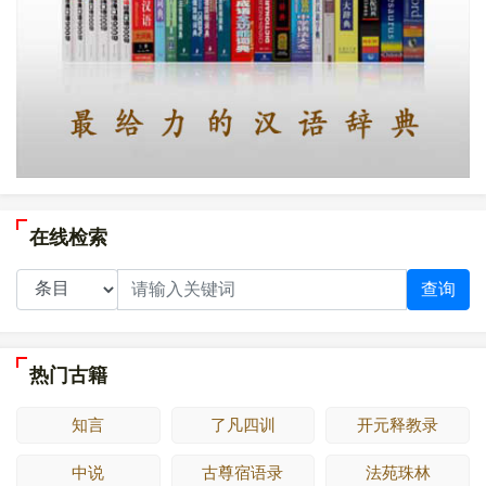
在线检索
查询
热门古籍
知言
了凡四训
开元释教录
中说
古尊宿语录
法苑珠林