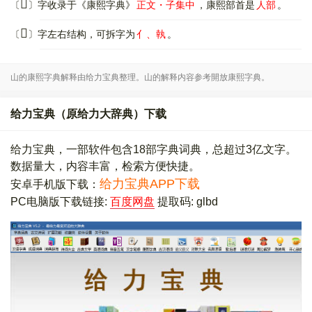
𠌷
〔
〕字收录于《康熙字典》
正文・子集中
，康熙部首是
人部
。
𠌷
〔
〕字左右结构，可拆字为
亻、執
。
山的康熙字典解释由给力宝典整理。山的解释内容参考開放康熙字典。
给力宝典（原给力大辞典）下载
给力宝典，一部软件包含18部字典词典，总超过3亿文字。
数据量大，内容丰富，检索方便快捷。
给力宝典APP下载
安卓手机版下载：
PC电脑版下载链接:
百度网盘
提取码: glbd