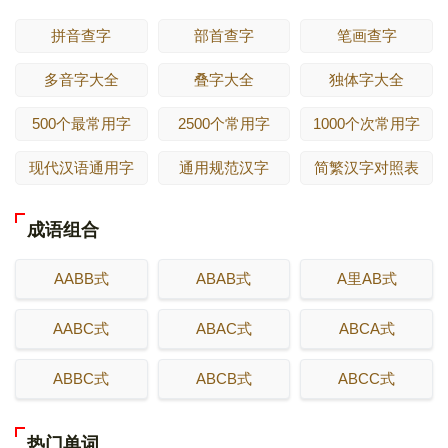
拼音查字
部首查字
笔画查字
多音字大全
叠字大全
独体字大全
500个最常用字
2500个常用字
1000个次常用字
现代汉语通用字
通用规范汉字
简繁汉字对照表
成语组合
AABB式
ABAB式
A里AB式
AABC式
ABAC式
ABCA式
ABBC式
ABCB式
ABCC式
热门单词