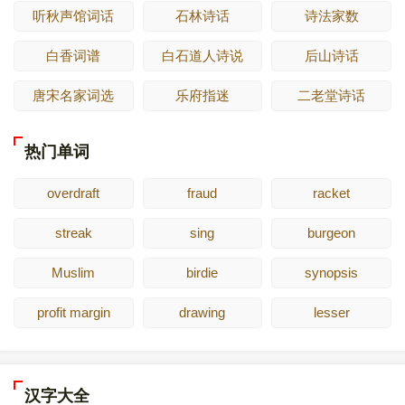
听秋声馆词话
石林诗话
诗法家数
白香词谱
白石道人诗说
后山诗话
唐宋名家词选
乐府指迷
二老堂诗话
热门单词
overdraft
fraud
racket
streak
sing
burgeon
Muslim
birdie
synopsis
profit margin
drawing
lesser
汉字大全