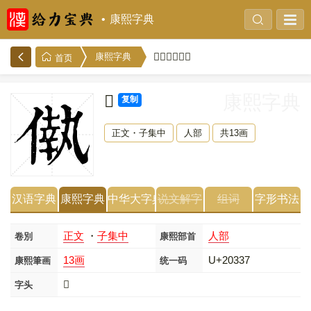
康熙字典
𠌷的康熙字典
康熙字典
首页
𠌷
康熙字典
复制
正文・子集中
人部
共13画
汉语字典
康熙字典
中华大字典
说文解字
组词
字形书法
正文
・
子集中
人部
卷別
康熙部首
13画
U+20337
康熙筆画
统一码
𠌷
字头