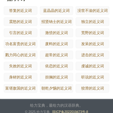
答复的近义词
蓝晶晶的近义词
没世不渝的近义词
震怒的近义词
招贤纳士的近义词
独立的近义词
引言的近义词
激愤的近义词
荒野的近义词
功名富贵的近义词
废料的近义词
发呆的近义词
戮力同心的近义词
超常的近义词
进击的近义词
失效的近义词
依恋的近义词
虔诚的近义词
身材的近义词
担搁的近义词
听说的近义词
富堪敌国的近义词
朝乾夕惕的近义词
狡滑的近义词
给力宝典，最给力的汉语辞典。
© 2025 给力宝典
琼ICP备2022019473号-8