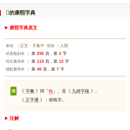
𠌷
的康熙字典
康熙字典原文
：
正文・子集中
：
人部
卷别
部首
： 第
255
頁，第
2
字
武英殿刻本
： 第
115
頁，第
12
字
同文書局本
： 第
40
頁，第
7
字
標點整理本
《
字彙
》同「
執
」。見《
九經字樣
》。
例
《
正字通
》：俗執字。
注解