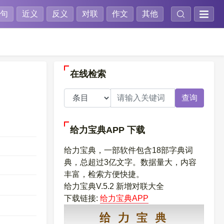
句
近义
反义
对联
作文
其他
在线检索
查询
给力宝典APP
下载
给力宝典，一部软件包含18部字典词
典，总超过3亿文字。数据量大，内容
丰富，检索方便快捷。
给力宝典V.5.2 新增对联大全
下载链接:
给力宝典APP