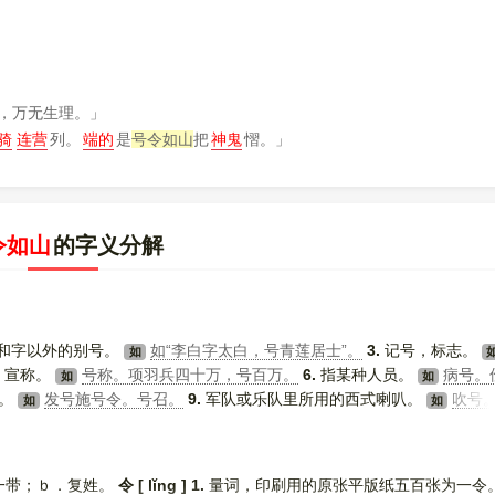
，万无生理。」
骑
连营
列。
端的
是
号令如山
把
神鬼
慴。」
令如山
的字义分解
和字以外的别号。
如“李白字太白，号青莲居士”。
3.
记号，标志。
如
，宣称。
号称。项羽兵四十万，号百万。
6.
指某种人员。
病号。
如
如
令。
发号施号令。号召。
9.
军队或乐队里所用的西式喇叭。
吹号
如
如
.
拖长声音大声呼叫。
呼号。号叫。
2.
大声哭。
哀号。号丧。号
如
如
一带；ｂ．复姓。
令 [ lǐng ]
1.
量词，印刷用的原张平版纸五百张为一令