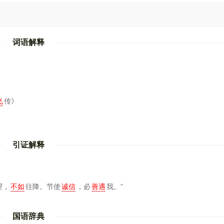
词语解释
飞
传》
引证解释
理，
不如
往降。节使
诚信
，必
善遇
我。”
国语辞典