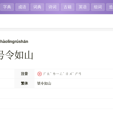
字典
成语
词典
诗词
古籍
英语
组词
造
hàolìngrúshān
号令如山
注音
ㄏㄠˋ ㄌㄧㄥˋ ㄖㄨˊ ㄕㄢ
繁体
號令如山