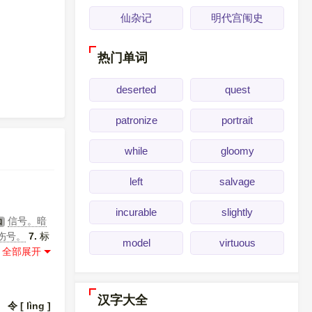
仙杂记
明代宫闱史
热门单词
deserted
quest
patronize
portrait
while
gloomy
left
salvage
incurable
slightly
信号。暗
如
伤号。
7.
标
model
virtuous
。号兵。
10.
啕大哭。
汉字大全
。
令 [ lìng ]