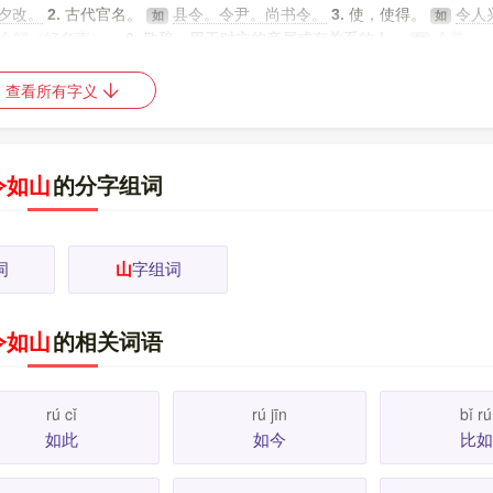
令夕改。
2.
古代官名。
县令。令尹。尚书令。
3.
使，使得。
令人
如
如
令闻（好名声）。
6.
敬辞，用于对方的亲属或有关系的人。
令尊。
如
成套的曲（多用于词调、曲调名）。
小令。如梦令。
[
更多解释
]
如
查看所有字义
令如山
的分字组词
词
山
字组词
令如山
的相关词语
rú cǐ
rú jīn
bǐ rú
如此
如今
比如