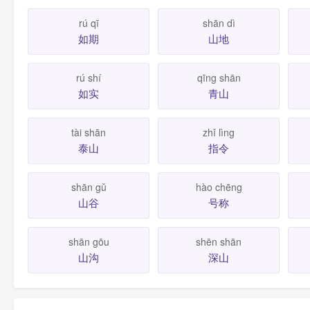
rú qī
shān dì
如期
山地
rú shí
qīng shān
如实
青山
tài shān
zhǐ lìng
泰山
指令
shān gǔ
hào chēng
山谷
号称
shān gōu
shēn shān
山沟
深山