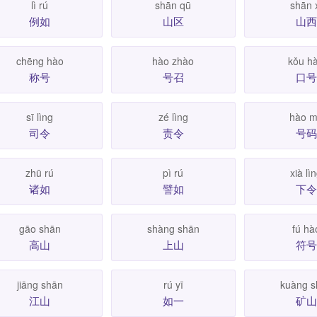
lì rú
shān qū
shān 
例如
山区
山西
chēng hào
hào zhào
kǒu h
称号
号召
口号
sī lìng
zé lìng
hào 
司令
责令
号码
zhū rú
pì rú
xià lì
诸如
譬如
下令
gāo shān
shàng shān
fú hà
高山
上山
符号
jiāng shān
rú yī
kuàng s
江山
如一
矿山