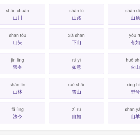
shān chuān
shān lù
shān d
山川
山路
山顶
shān tóu
xià shān
yǒu r
山头
下山
有如
jìn lìng
rú yì
huǒ sh
禁令
如意
火山
shān lín
xuě shān
xíng h
山林
雪山
型号
fă lìng
zì rú
shān y
法令
自如
山羊