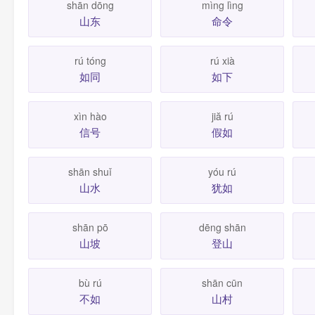
shān dōng
mìng lìng
山东
命令
rú tóng
rú xià
如同
如下
xìn hào
jiă rú
信号
假如
shān shuǐ
yóu rú
山水
犹如
shān pō
dēng shān
山坡
登山
bù rú
shān cūn
不如
山村