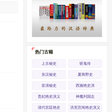
热门古籍
上古秘史
斩鬼传
东汉秘史
夏商野史
皇清秘史
西施艳史演
贵妃艳史演义
神魔列国志
清代宫廷艳史
洪宪宫闱艳史演义