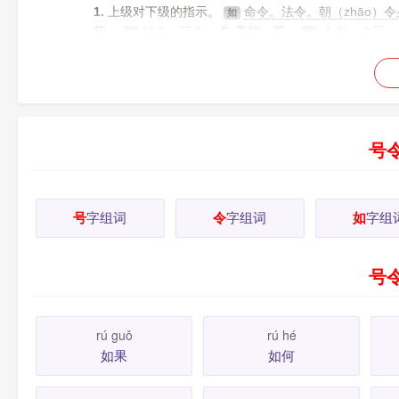
1.
上级对下级的指示。
命令。法令。朝（zhāo）
如
节。
时令。节令。
5.
美好，善。
令名。令辰。
如
如
岳。令郎。令爱。
7.
短的词调（diào ），散曲中不
号
号
字组词
令
字组词
如
字组
号
rú guǒ
rú hé
如果
如何