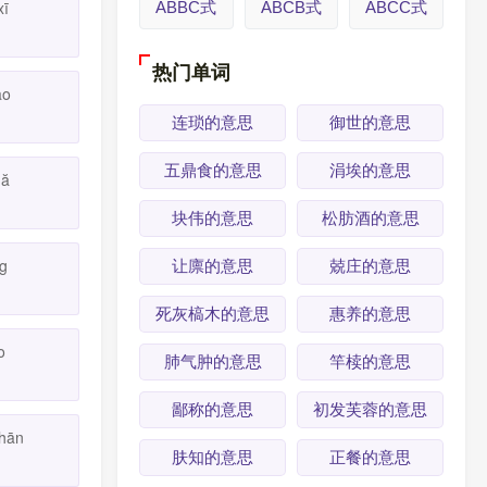
xī
ABBC式
ABCB式
ABCC式
热门单词
ào
连琐的意思
御世的意思
五鼎食的意思
涓埃的意思
mă
块伟的意思
松肪酒的意思
ng
让廪的意思
兢庄的意思
死灰槁木的意思
惠养的意思
o
肺气肿的意思
竿椟的意思
鄙称的意思
初发芙蓉的意思
hān
肤知的意思
正餐的意思