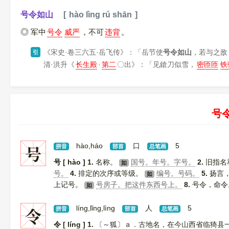
号令如山
hào lìng rú shān
军中
号令
威严
，不可
违背
。
《宋史·卷三六五·岳飞传》
：「岳节使
号令如山
，若与之敌
引
清·洪升
《
长生殿
·
第二
〇出》
：「见鎗刀似雪，
密匝匝
铁
号
号
hào,háo
口
5
拼音
部首
总笔画
号 [ hào ]
1.
名称。
国号。年号。字号。
2.
旧指名
如
号。
4.
排定的次序或等级。
编号。号码。
5.
扬言
如
上记号。
号房子。把这件东西号上。
8.
号令，命
如
量词，用于人数。
昨天去了几十号人。
号 [ háo ]
1
如
[
更多解释
]
令
líng,lǐng,lìng
人
5
拼音
部首
总笔画
令 [ líng ]
1.
〔～狐〕ａ．古地名，在今山西省临猗县