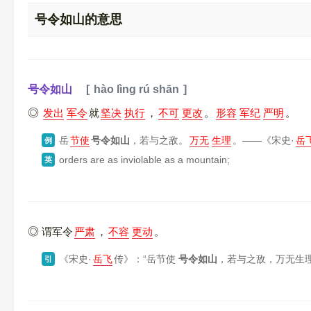
号令如山的意思
号令如山
hào lìng rú shān
发出
军令
就
坚决
执行
，
不可
更改
。
形容
军纪
严明
。
岳
节使
号令如山
，若与之敌。
万无
生理
。——
《宋史·
岳
例
orders are as inviolable as a mountain;
英
谓军令
严肃
，
不容
更动
。
《宋史·
岳飞
传》
：“岳节使
号令如山
，若与之敌，万无生
引