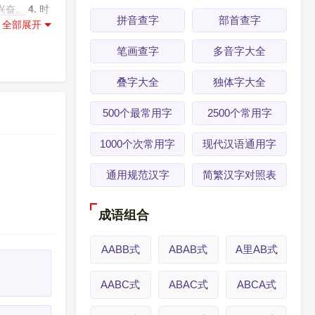
兴奋。
4.
时
拼音查字
部首查字
令堂。令
笔画查字
多音字大全
叠字大全
独体字大全
500个最常用字
2500个常用字
1000个次常用字
现代汉语通用字
通用规范汉字
简繁汉字对照表
成语组合
AABB式
ABAB式
A里AB式
AABC式
ABAC式
ABCA式