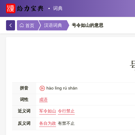
词典
号令如山的意思
汉语词典
首页
拼音
hào lìng rú shān
词性
成语
近义词
军令如山
令行禁止
反义词
各自为政
有禁不止