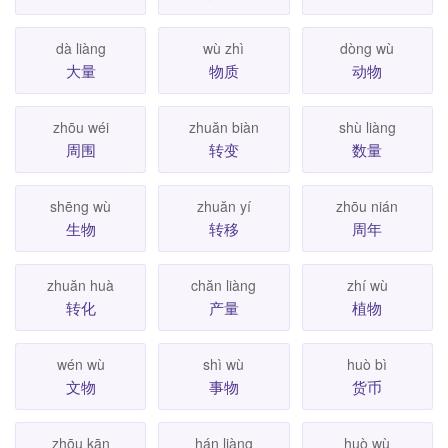
dà liàng
wù zhì
dòng wù
大量
物质
动物
zhōu wéi
zhuăn biàn
shù liàng
周围
转变
数量
shēng wù
zhuăn yí
zhōu nián
生物
转移
周年
zhuăn huà
chăn liàng
zhí wù
转化
产量
植物
wén wù
shì wù
huò bì
文物
事物
货币
zhōu kān
hán liàng
huò wù