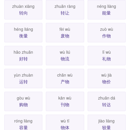
zhuàn xiàng
zhuăn ràng
néng liàng
转向
转让
能量
héng liáng
fèi wù
zuò wù
衡量
废物
作物
hăo zhuăn
wù liú
lǐ wù
好转
物流
礼物
yùn zhuàn
chăn wù
wù jià
运转
产物
物价
gòu wù
kān wù
zhuăn dá
购物
刊物
转达
róng liàng
wù tǐ
jiào liàng
容量
物体
较量