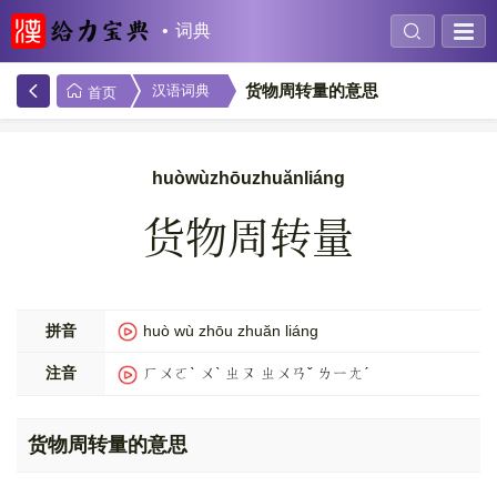
词典
货物周转量的意思
汉语词典
首页
huòwùzhōuzhuănliáng
货物周转量
拼音
huò wù zhōu zhuăn liáng
注音
ㄏㄨㄛˋ ㄨˋ ㄓㄡ ㄓㄨㄢˇ ㄌㄧㄤˊ
货物周转量的意思