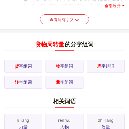
反。
2.
内容，实质。
言之有物。
3.
指自己以外的人
如
或跟自己相对的环境。
物议（群众的批评）。待人接
如
物。物望所归（众望所归）。
[
更多解释
]
查看所有字义
货物周转量
的分字组词
货
字组词
物
字组词
周
字组词
转
字组词
量
字组词
相关词语
lì liàng
rén wù
zhì liàng
力量
人物
质量