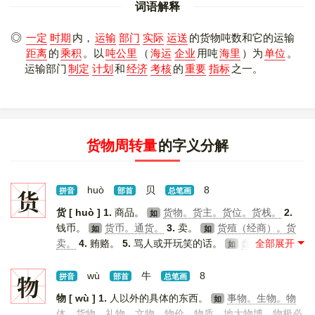
词语解释
一定
时期
内，
运输
部门
实际
运送
的货物吨数和它的运输
距离
的
乘积
。以
吨公里
（
海运
企业
用吨
海里
）为
单位
。
运输部门
制定
计划
和
经济
考核
的
重要
指标
之一。
货物周转量
的字义分解
货
huò
贝
8
拼音
部首
总笔画
货 [ huò ]
1.
商品。
货物。货主。货位。货栈。
2.
如
钱币。
货币。通货。
3.
卖。
货殖（经商）。货
如
如
卖。
4.
贿赂。
5.
骂人或开玩笑的话。
蠢货。宝货。
如
[
更多解释
]
物
wù
牛
8
拼音
部首
总笔画
物 [ wù ]
1.
人以外的具体的东西。
事物。生物。物
如
体。货物。礼物。文物。物价。物质。地大物博。物极必