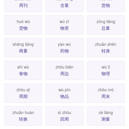
周刊
含量
货物
huò wù
wù zī
zǒng liàng
货物
物资
总量
shāng liáng
yào wù
zhuăn shēn
商量
药物
转身
shí wù
zhōu biān
wù lǐ
食物
周边
物理
zhōu qī
wù pǐn
zhōu mò
周期
物品
周末
zhuăn huàn
sì zhōu
cè liáng
转换
四周
测量