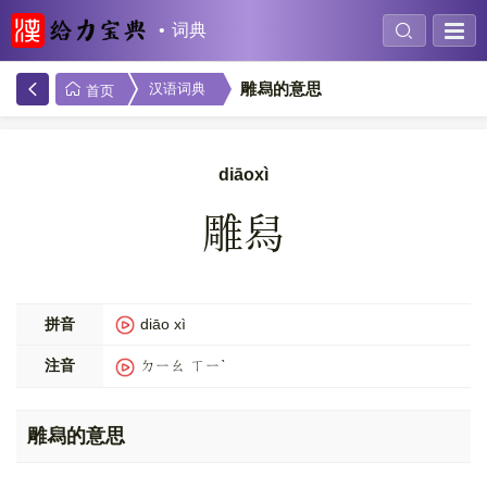
词典
雕舄的意思
汉语词典
首页
diāoxì
雕舄
拼音
diāo xì
注音
ㄉㄧㄠ ㄒㄧˋ
雕舄的意思