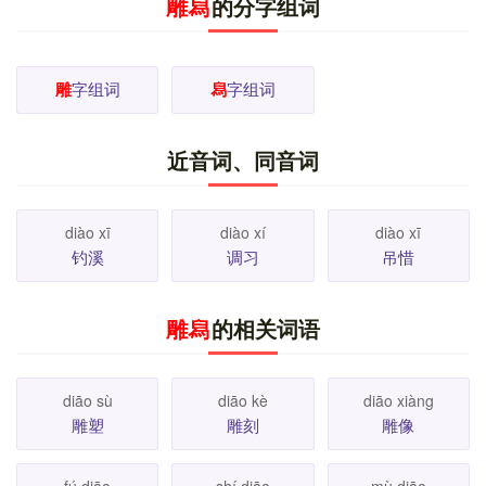
雕舄
的分字组词
史公（起），决漳水兮灌鄴旁，終古舄鹵兮生稻粱。”
舄
[ tuō ]
1.
大貌。《詩•魯頌•閟宫》：“松桷有舄，路寢孔
碩。” [
更多解释
]
雕
字组词
舄
字组词
近音词、同音词
diào xī
diào xí
diào xī
钓溪
调习
吊惜
雕舄
的相关词语
diāo sù
diāo kè
diāo xiàng
雕塑
雕刻
雕像
fú diāo
shí diāo
mù diāo