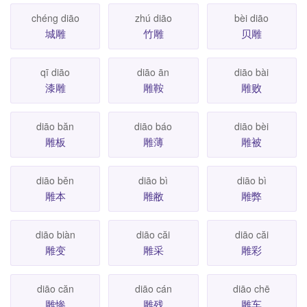
chéng diāo
zhú diāo
bèi diāo
城雕
竹雕
贝雕
qī diāo
diāo ān
diāo bài
漆雕
雕鞍
雕败
diāo băn
diāo báo
diāo bèi
雕板
雕薄
雕被
diāo běn
diāo bì
diāo bì
雕本
雕敝
雕弊
diāo biàn
diāo căi
diāo căi
雕变
雕采
雕彩
diāo căn
diāo cán
diāo chē
雕惨
雕残
雕车