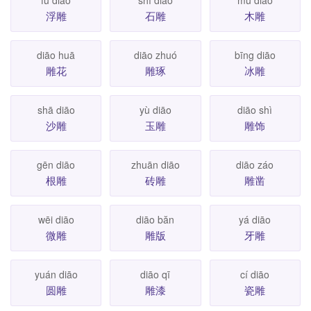
浮雕
石雕
木雕
diāo huā
diāo zhuó
bīng diāo
雕花
雕琢
冰雕
shā diāo
yù diāo
diāo shì
沙雕
玉雕
雕饰
gēn diāo
zhuān diāo
diāo záo
根雕
砖雕
雕凿
wēi diāo
diāo băn
yá diāo
微雕
雕版
牙雕
yuán diāo
diāo qī
cí diāo
圆雕
雕漆
瓷雕