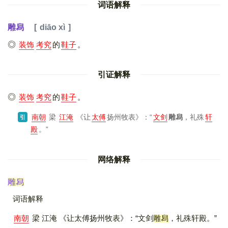
词语解释
雕舄
diāo xì
装饰
考究
的
鞋子
。
引证解释
装饰
考究
的
鞋子
。
南朝
梁
江淹
《让
太傅
扬州牧表》
：“
文剑
雕舄
，礼殊
轩
引
殿
。”
网络解释
雕舄
词语解释
南朝
梁 江淹 《让太傅扬州牧表》：“文剑
雕舄
，礼殊轩殿。”