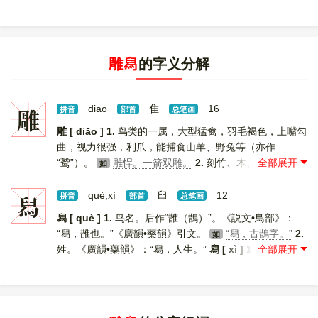
雕舄
的字义分解
雕
diāo
隹
16
拼音
部首
总笔画
雕 [ diāo ]
1.
鸟类的一属，大型猛禽，羽毛褐色，上嘴勾
曲，视力很强，利爪，能捕食山羊、野兔等（亦作
“鹫”）。
雕悍。一箭双雕。
2.
刻竹、木、玉、石、金
如
属等。
木雕。浮雕。玉雕。雕版。雕龙（指善于撰写
如
文章）。雕镌。雕塑。雕虫小技。
3.
有彩绘装饰的。
舄
què,xì
臼
12
如
拼音
部首
总笔画
雕弓。雕鞍。雕青（在人体上刺花纹，涂上青色）。
4.
舄 [ què ]
1.
鸟名。后作“䧿（鵲）”。《説文•鳥部》：
同“凋”。 [
更多解释
]
“舄，䧿也。”《廣韻•藥韻》引文。
“舄，古鵲字。”
2.
如
姓。《廣韻•藥韻》：“舄，人生。”
舄 [ xì ]
1.
加木底的
鞋。《釋名•釋衣服》：“複其下曰舄。”
2.
鞋的通称。
《廣雅•釋器》：“舄，履也。”
3.
柱下石。后作“磶”。《墨
子•備穴》：“二尺一柱，柱下傅舄。”
4.
通“潟”。盐碱地。
《漢書•溝洫志》：“民歌之曰。
&lsquo;鄴有賢令兮為
如