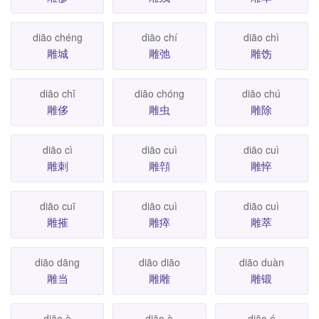
diāo chéng
diāo chí
diāo chì
雕城
雕弛
雕饬
diāo chǐ
diāo chóng
diāo chú
雕侈
雕虫
雕除
diāo cì
diāo cuì
diāo cuì
雕刺
雕顇
雕悴
diāo cuī
diāo cuì
diāo cuì
雕摧
雕瘁
雕萃
diāo dāng
diāo diāo
diāo duàn
雕当
雕雕
雕锻
diāo è
diāo è
diāo é