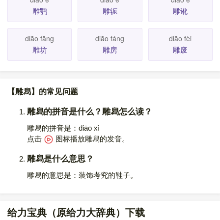
雕鹗
雕轭
雕讹
diāo fāng
diāo fáng
diāo fèi
雕坊
雕房
雕废
【雕舄】的常见问题
雕舄的拼音是什么？雕舄怎么读？
雕舄的拼音是：diāo xì
点击
图标播放雕舄的发音
。
雕舄是什么意思？
雕舄的意思是：装饰考究的鞋子。
给力宝典（原给力大辞典）下载