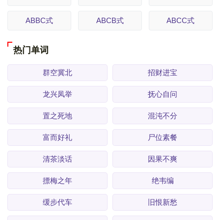
ABBC式
ABCB式
ABCC式
热门单词
群空冀北
招财进宝
龙兴凤举
抚心自问
置之死地
混沌不分
富而好礼
尸位素餐
清茶淡话
因果不爽
摽梅之年
绝韦编
缓步代车
旧恨新愁