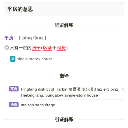
平房的意思
词语解释
平房
píng fáng
只有一层的
房子
(
区别
于
楼房
)
single-storey house;
英
翻译
英语
Pingfang district of Harbin 哈爾濱|哈尔滨[Ha1 er3 bin1] in
Heilongjiang, bungalow, single-story house
法语
maison sans étage
引证解释