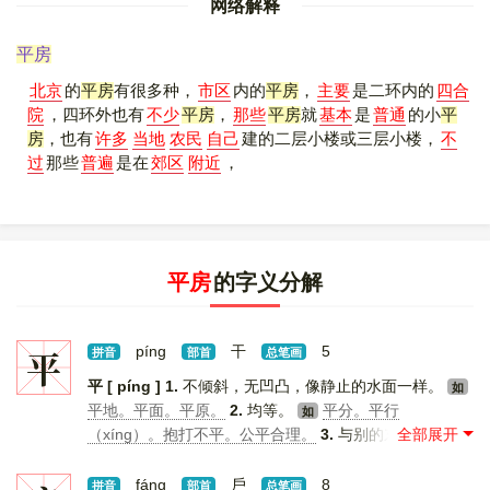
网络解释
平房
北京
的
平房
有很多种，
市区
内的
平房
，
主要
是二环内的
四合
院
，四环外也有
不少
平房
，
那些
平房
就
基本
是
普通
的小
平
房
，也有
许多
当地
农民
自己
建的二层小楼或三层小楼，
不
过
那些
普遍
是在
郊区
附近
，
平房
的字义分解
平
píng
干
5
拼音
部首
总笔画
平 [ píng ]
1.
不倾斜，无凹凸，像静止的水面一样。
如
平地。平面。平原。
2.
均等。
平分。平行
如
（xíng）。抱打不平。公平合理。
3.
与别的东西高度相
同，不相上下。
平列。平局。平辈。
4.
安定、安
如
静。
平安。平服。
5.
治理，镇压。
平定。
6.
抑
fáng
戶
8
如
如
拼音
部首
总笔画