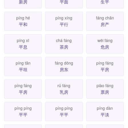
新房
平面
生平
píng hé
píng xíng
fáng chăn
平和
平行
房产
píng xī
chá fáng
wēi fáng
平息
茶房
危房
píng tăn
fáng dōng
píng fáng
平坦
房东
平房
píng fáng
rǔ fáng
piào fáng
平房
乳房
票房
píng píng
píng píng
píng dàn
平平
平平
平淡