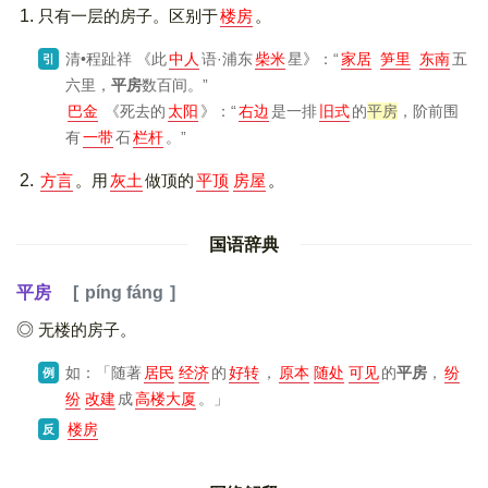
只有一层的房子。区别于
楼房
。
清•程趾祥
《此
中人
语·浦东
柴米
星》
：“
家居
笋里
东南
五
引
六里，
平房
数百间。”
巴金
《死去的
太阳
》
：“
右边
是一排
旧式
的
平房
，阶前围
有
一带
石
栏杆
。”
方言
。用
灰土
做顶的
平顶
房屋
。
国语辞典
平房
píng fáng
无楼的房子。
如：「随著
居民
经济
的
好转
，
原本
随处
可见
的
平房
，
纷
例
纷
改建
成
高楼大厦
。」
楼房
反