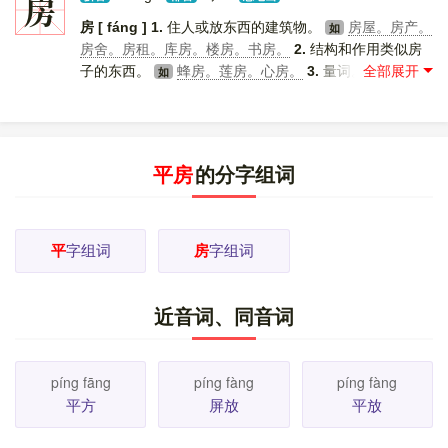
房
止（怒气）。
他把气平了下去。
7.
和好。
“宋人
如
如
房 [ fáng ]
1.
住人或放东西的建筑物。
房屋。房产。
如
及楚人平”。
8.
一般的，普通的。
平民。平庸。平
如
房舍。房租。库房。楼房。书房。
2.
结构和作用类似房
价。平凡。
9.
往常，一向。
平生（ａ．从来；ｂ．
如
子的东西。
蜂房。莲房。心房。
3.
量词。
两房
如
如
终身）。平素。
10.
汉语四声之一。
平声。平仄。
如
儿媳。
4.
家族的一支。
大房。长（zhǎng ）房。
5.
如
11.
姓。
12.
〔～假（jiǎ ）名〕日本文所用的草书字母。
星名，二十八宿之一。
6.
姓。 [
更多解释
]
13.
古同“评”，评议。 [
更多解释
]
平房
的分字组词
平
字组词
房
字组词
近音词、同音词
píng fāng
píng fàng
píng fàng
平方
屏放
平放