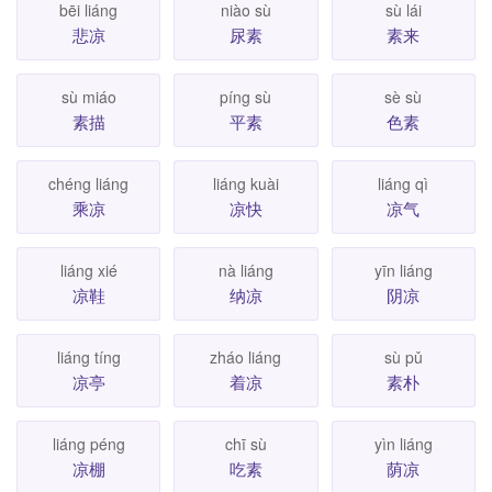
bēi liáng
niào sù
sù lái
悲凉
尿素
素来
sù miáo
píng sù
sè sù
素描
平素
色素
chéng liáng
liáng kuài
liáng qì
乘凉
凉快
凉气
liáng xié
nà liáng
yīn liáng
凉鞋
纳凉
阴凉
liáng tíng
zháo liáng
sù pǔ
凉亭
着凉
素朴
liáng péng
chī sù
yìn liáng
凉棚
吃素
荫凉