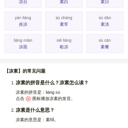
凉台
素白
素日
yán liáng
sù cháng
sù dàn
炎凉
素常
素淡
liáng miàn
xiē liáng
sù cān
凉面
歇凉
素餐
【凉素】的常见问题
凉素的拼音是什么？凉素怎么读？
凉素的拼音是：liáng sù
点击
图标播放凉素的发音
。
凉素是什么意思？
凉素的意思是：素绢。