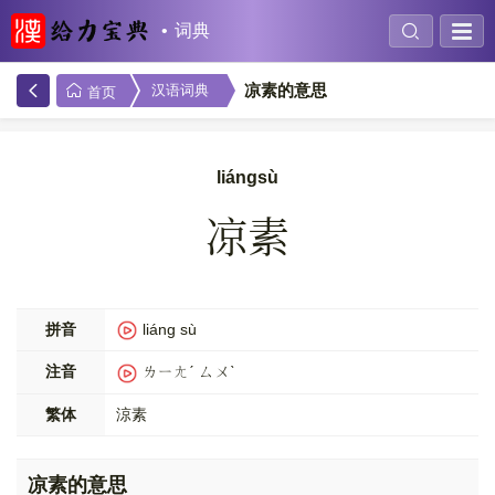
词典
凉素的意思
汉语词典
首页
liángsù
凉素
拼音
liáng sù
注音
ㄌㄧㄤˊ ㄙㄨˋ
繁体
涼素
凉素的意思