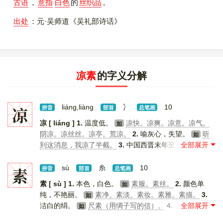
古语
，
意指
白色
的
丝织品
。
出处
：元·吴师道《吴礼部诗话》
凉素
的字义分解
凉
liáng,liàng
冫
10
拼音
部首
总笔画
凉 [ liáng ]
1.
温度低。
凉快。凉爽。凉意。凉气。
如
阴凉。凉丝丝。凉亭。荒凉。
2.
喻灰心，失望。
听
如
到这消息，我凉了半截。
3.
中国西晋末年至北魏，各族
统治者在西北地区建立的割据政权。
五凉（前、后、
如
南、北、西）。
凉 [ liàng ]
1.
放一会儿，使温度降低。
素
sù
糸
10
拼音
部首
总笔画
把开水凉一凉再喝。
[
更多解释
]
如
素 [ sù ]
1.
本色，白色。
素服。素丝。
2.
颜色单
如
纯，不艳丽。
素净。素淡。素妆。素雅。素描。
3.
如
洁白的绢。
尺素（用绸子写的信）。
4.
本来的，质
如
朴、不加修饰的。
素质。素养。素性。素友（真诚淳
如