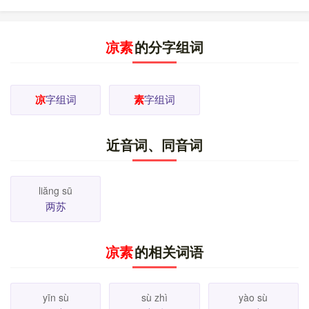
朴的朋友）。
5.
物的基本成分。
色素。毒素。维生
如
素。
6.
向来。
素来。素常。素志。平素。
7.
白，不
如
付代价。
素餐。
8.
非肉类的食品，与“荤”相对。
如
如
凉素
的分字组词
素食。素席。素油。
[
更多解释
]
凉
字组词
素
字组词
近音词、同音词
liăng sū
两苏
凉素
的相关词语
yīn sù
sù zhì
yào sù