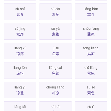
sù shí
sù cài
liáng bàn
素食
素菜
凉拌
sù jìng
sù yă
shòu liáng
素净
素雅
受凉
liáng xí
lǔ sù
fēng liáng
凉席
卤素
风凉
liáng fěn
liáng cài
qiū liáng
凉粉
凉菜
秋凉
liáng yì
chōng liáng
sù sè
凉意
冲凉
素色
liáng tái
sù bái
sù rì