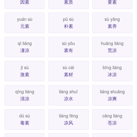
因素
素质
要素
yuán sù
pǔ sù
sù yăng
元素
朴素
素养
qī liáng
sù yǒu
huāng liáng
凄凉
素有
荒凉
jī sù
sù cái
bīng liáng
激素
素材
冰凉
qīng liáng
liáng shuǐ
liáng shuăng
清凉
凉水
凉爽
dú sù
liáng fēng
cāng liáng
毒素
凉风
苍凉