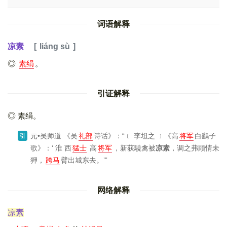
词语解释
凉素
liáng sù
素绢
。
引证解释
素绢。
元•吴师道
《吴
礼部
诗话》
：“﹝ 李坦之 ﹞
《高
将军
白鷂子
引
歌》
：‘ 淮 西
猛士
高
将军
，新获驍禽被
凉素
，调之弗顾情未
狎，
跨马
臂出城东去。’”
网络解释
凉素